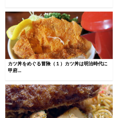
カツ丼をめぐる冒険（１）カツ丼は明治時代に
甲府...