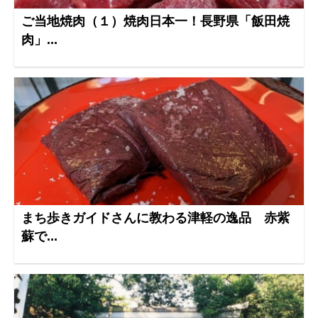
ご当地焼肉（１）焼肉日本一！長野県「飯田焼
肉」...
まち歩きガイドさんに教わる津軽の逸品 赤紫
蘇で...