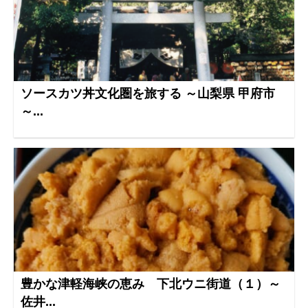
ソースカツ丼文化圏を旅する ～山梨県 甲府市
～...
豊かな津軽海峡の恵み 下北ウニ街道（１）～
佐井...