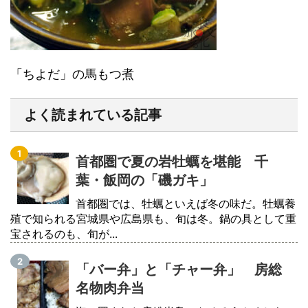
「ちよだ」の馬もつ煮
よく読まれている記事
首都圏で夏の岩牡蠣を堪能 千
葉・飯岡の「磯ガキ」
首都圏では、牡蠣といえば冬の味だ。牡蠣養
殖で知られる宮城県や広島県も、旬は冬。鍋の具として重
宝されるのも、旬が...
「バー弁」と「チャー弁」 房総
名物肉弁当