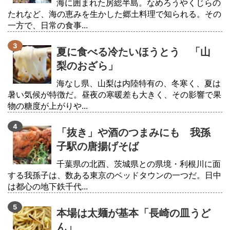
海に囲まれた房総半島。なめろうやくじらの
たれなど、海の恵みを生かした郷土料理で知られる。その
一方で、日常の食事...
夏に食べる冷たいほうとう 「山
梨のおざら」
海なし県、山梨は内陸特有の、冬寒く、夏は
暑い気候が特徴だ。昼夜の寒暖差も大きく、その影響で果
物の糖度が上がりや...
「抜き」や酒のつまみにも 我孫
子駅の唐揚げそば
千葉県の北西、茨城県との県境・利根川に面
する我孫子は、数ある東京のベッドタウンの一つだ。日中
は都心の地下鉄千代...
本場は太麺が基本「長崎の皿うど
ん」