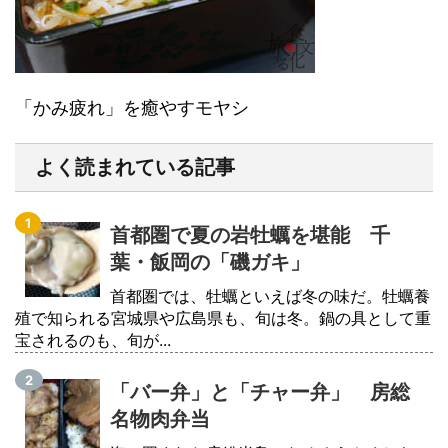
「かみ疲れ」を癒やすモヤシ
よく読まれている記事
首都圏で夏の岩牡蠣を堪能 千
葉・飯岡の「磯ガキ」
首都圏では、牡蠣といえば冬の味だ。牡蠣養
殖で知られる宮城県や広島県も、旬は冬。鍋の具として重
宝されるのも、旬が...
「バー弁」と「チャー弁」 房総
名物肉弁当