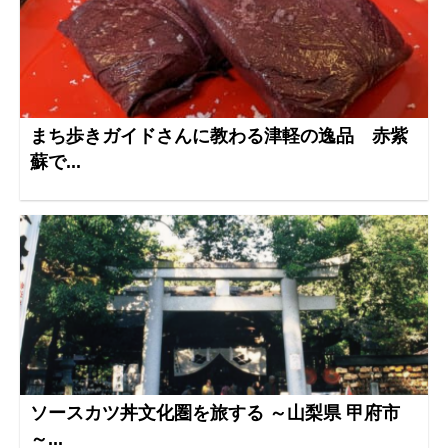
まち歩きガイドさんに教わる津軽の逸品 赤紫
蘇で...
ソースカツ丼文化圏を旅する ～山梨県 甲府市
～...