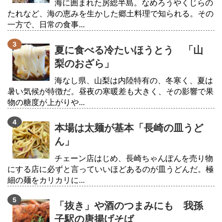
海に囲まれた房総半島。なめろうやくじらの
たれなど、海の恵みを生かした郷土料理で知られる。その
一方で、日常の食事...
夏に食べる冷たいほうとう 「山
梨のおざら」
海なし県、山梨は内陸特有の、冬寒く、夏は
暑い気候が特徴だ。昼夜の寒暖差も大きく、その影響で果
物の糖度が上がりや...
本場は太麺が基本「長崎の皿うど
ん」
チェーン店はじめ、長崎ちゃんぽんを売り物
にする店に必ずと言っていいほどあるのが皿うどんだ。極
細の麺をカリカリに...
「抜き」や酒のつまみにも 我孫
子駅の唐揚げそば