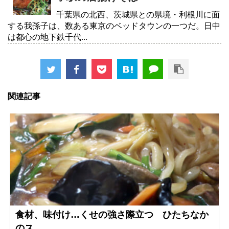
千葉県の北西、茨城県との県境・利根川に面
する我孫子は、数ある東京のベッドタウンの一つだ。日中
は都心の地下鉄千代...
関連記事
食材、味付け…くせの強さ際立つ ひたちなか
のス...