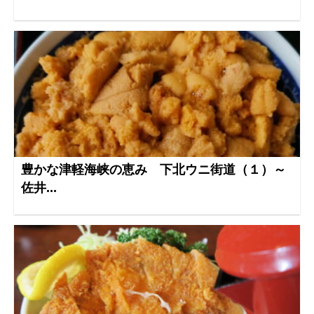
豊かな津軽海峡の恵み 下北ウニ街道（１）～
佐井...