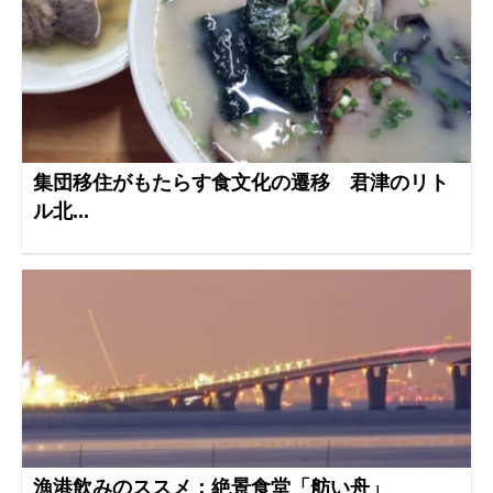
集団移住がもたらす食文化の遷移 君津のリト
ル北...
漁港飲みのススメ：絶景食堂「舫い舟」