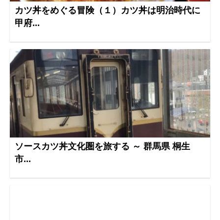
カツ丼をめぐる冒険（１）カツ丼は明治時代に
甲府...
ソースカツ丼文化圏を旅する ～ 群馬県 桐生
市...