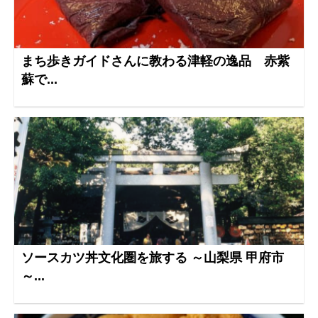
まち歩きガイドさんに教わる津軽の逸品 赤紫
蘇で...
ソースカツ丼文化圏を旅する ～山梨県 甲府市
～...