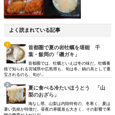
よく読まれている記事
首都圏で夏の岩牡蠣を堪能 千
葉・飯岡の「磯ガキ」
首都圏では、牡蠣といえば冬の味だ。牡蠣養
殖で知られる宮城県や広島県も、旬は冬。鍋の具として重
宝されるのも、旬が...
夏に食べる冷たいほうとう 「山
梨のおざら」
海なし県、山梨は内陸特有の、冬寒く、夏は
暑い気候が特徴だ。昼夜の寒暖差も大きく、その影響で果
物の糖度が上がりや...