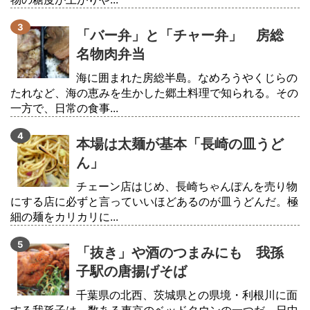
「バー弁」と「チャー弁」 房総
名物肉弁当
海に囲まれた房総半島。なめろうやくじらの
たれなど、海の恵みを生かした郷土料理で知られる。その
一方で、日常の食事...
本場は太麺が基本「長崎の皿うど
ん」
チェーン店はじめ、長崎ちゃんぽんを売り物
にする店に必ずと言っていいほどあるのが皿うどんだ。極
細の麺をカリカリに...
「抜き」や酒のつまみにも 我孫
子駅の唐揚げそば
千葉県の北西、茨城県との県境・利根川に面