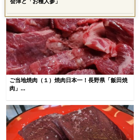
会津と「お種人参」
ご当地焼肉（１）焼肉日本一！長野県「飯田焼
肉」...