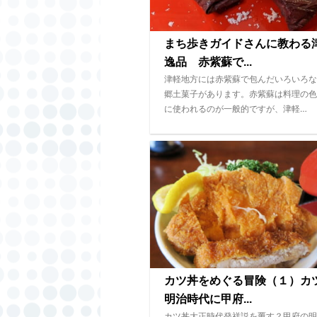
まち歩きガイドさんに教わる
逸品 赤紫蘇で...
津軽地方には赤紫蘇で包んだいろいろな
郷土菓子があります。赤紫蘇は料理の色
に使われるのが一般的ですが、津軽…
カツ丼をめぐる冒険（１）カ
明治時代に甲府...
カツ丼大正時代発祥説を覆す？甲府の明