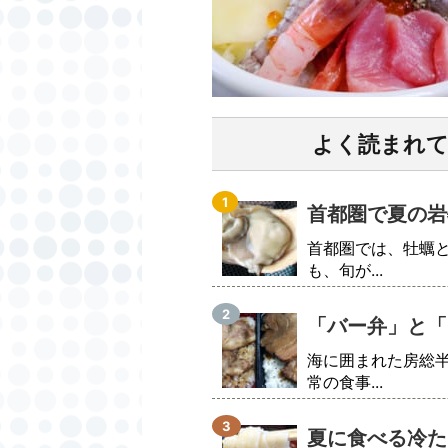
よく読まれ
首都圏で夏の岩
首都圏では、牡蠣
も、旬が...
「バー弁」と「
海に囲まれた房総
常の食事...
夏に食べる冷た