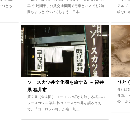
一つとも
車で1時間半、公共交通機関で電車とバスでも2時
アルプ
間ちょっとでついてしまう、日本…
峻な山
ソースカツ丼文化圏を旅する ～ 福井
ひと
知れば
県 福井市...
知識。
第２回（全４回） ヨーロッパ軒から始まる福井の
⑲ 【魚
ソースカツ丼 福井市のソースカツ丼を語るうえ
で、「ヨーロッパ軒」が唯一無二…