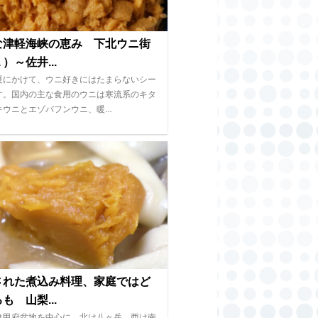
な津軽海峡の恵み 下北ウニ街
）～佐井...
夏にかけて、ウニ好きにはたまらないシー
す。国内の主な食用のウニは寒流系のキタ
キウニとエゾバフンウニ、暖…
された煮込み料理、家庭ではど
も 山梨...
は甲府盆地を中心に、北は八ヶ岳、西は南