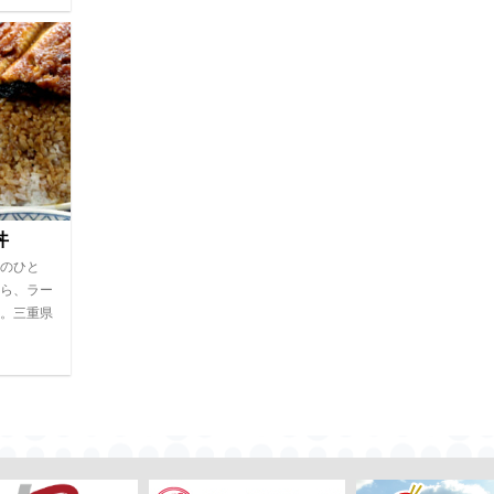
丼
のひと
ら、ラー
。三重県