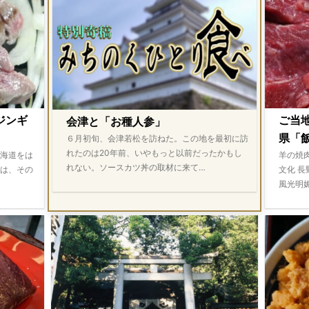
ジンギ
ご当
会津と「お種人参」
県「飯
６月初旬、会津若松を訪ねた。この地を最初に訪
れたのは20年前、いやもっと以前だったかもし
海道をは
羊の焼
れない。ソースカツ丼の取材に来て…
は、その
文化 
風光明