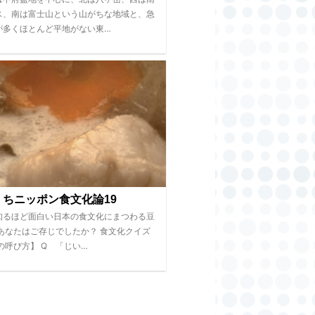
ス、南は富士山という山がちな地域と、急
が多くほとんど平地がない東…
くちニッポン食文化論19
知るほど面白い日本の食文化にまつわる豆
 あなたはご存じでしたか？ 食文化クイズ
の呼び方】 Q 「じい…