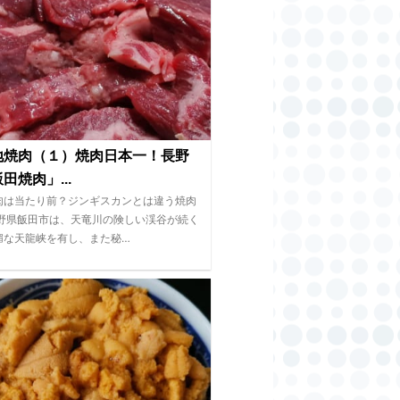
地焼肉（１）焼肉日本一！長野
田焼肉」...
肉は当たり前？ジンギスカンとは違う焼肉
長野県飯田市は、天竜川の険しい渓谷が続く
媚な天龍峡を有し、また秘…