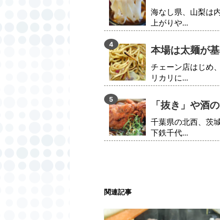
海なし県、山梨は
上がりや...
本場は太麺が基
チェーン店はじめ
リカリに...
「抜き」や酒の
千葉県の北西、茨
下鉄千代...
関連記事