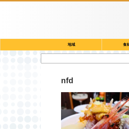
地域
食
nfd