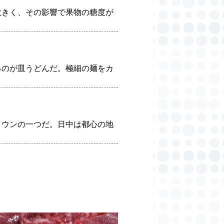
大きく、その影響で果物の糖度が
るのが皿うどんだ。極細の麺をカ
タウンの一つだ。日中は都心の地