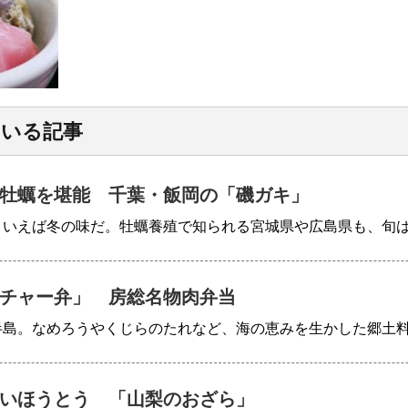
ている記事
牡蠣を堪能 千葉・飯岡の「磯ガキ」
といえば冬の味だ。牡蠣養殖で知られる宮城県や広島県も、旬
チャー弁」 房総名物肉弁当
半島。なめろうやくじらのたれなど、海の恵みを生かした郷土
いほうとう 「山梨のおざら」