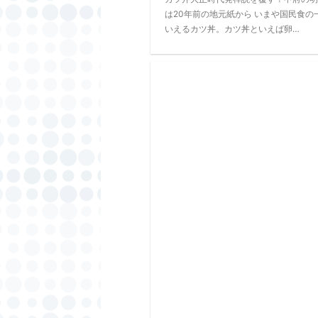
は20年前の地元紙から いまや国民食の
いえるカツ丼。カツ丼といえば卵…