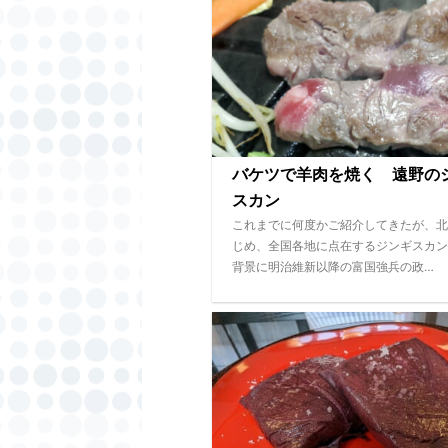
バケツで羊肉を焼く 遠野の
スカン
これまでに何度かご紹介してきたが、北
じめ、全国各地に点在するジンギスカン
背景に明治維新以降の富国強兵の政…