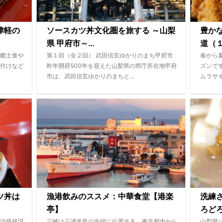
津軽の
ソースカツ丼文化圏を旅する ～山梨
豊か
県 甲府市～...
道（１
郷土食や
第１回（全２回） 武田信玄ゆかりのまち甲府市
春から
付けなど
昨年開府500年を迎えた山梨県の県庁所在地甲府
ズンで
市は、武田信玄ゆかりのまちと…
ムラサ
ツ丼は
漁港飲みのススメ：中華食堂【港楽
洗練
亭】
ろどろ
治発祥説
三崎は三浦半島の先端に位置する、東京都内から
山梨県