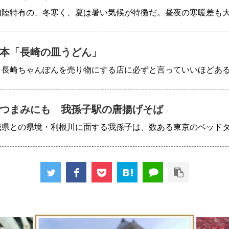
内陸特有の、冬寒く、夏は暑い気候が特徴だ。昼夜の寒暖差も
本「長崎の皿うどん」
、長崎ちゃんぽんを売り物にする店に必ずと言っていいほどあ
つまみにも 我孫子駅の唐揚げそば
城県との県境・利根川に面する我孫子は、数ある東京のベッド