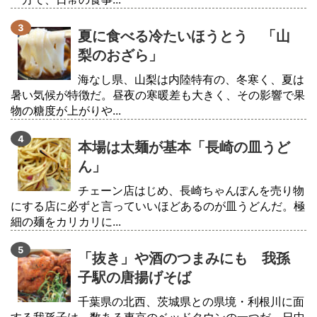
夏に食べる冷たいほうとう 「山
梨のおざら」
海なし県、山梨は内陸特有の、冬寒く、夏は
暑い気候が特徴だ。昼夜の寒暖差も大きく、その影響で果
物の糖度が上がりや...
本場は太麺が基本「長崎の皿うど
ん」
チェーン店はじめ、長崎ちゃんぽんを売り物
にする店に必ずと言っていいほどあるのが皿うどんだ。極
細の麺をカリカリに...
「抜き」や酒のつまみにも 我孫
子駅の唐揚げそば
千葉県の北西、茨城県との県境・利根川に面