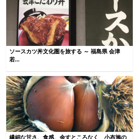
ソースカツ丼文化圏を旅する ～ 福島県 会津
若...
繊細な甘さ、食感、余すところなく 小布施の