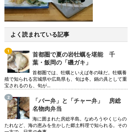
よく読まれている記事
首都圏で夏の岩牡蠣を堪能 千
葉・飯岡の「磯ガキ」
首都圏では、牡蠣といえば冬の味だ。牡蠣養
殖で知られる宮城県や広島県も、旬は冬。鍋の具として重
宝されるのも、旬が...
「バー弁」と「チャー弁」 房総
名物肉弁当
海に囲まれた房総半島。なめろうやくじらの
たれなど、海の恵みを生かした郷土料理で知られる。その
一方で、日常の食事...