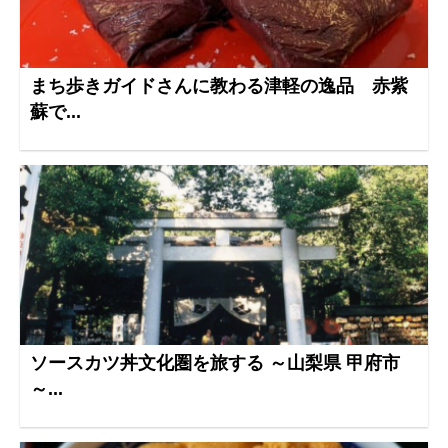
まち歩きガイドさんに教わる津軽の逸品 赤紫
蘇で...
ソースカツ丼文化圏を旅する ～山梨県 甲府市
～...