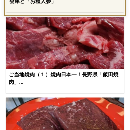
会津と「お種人参」
ご当地焼肉（１）焼肉日本一！長野県「飯田焼
肉」...