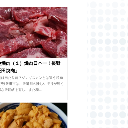
地焼肉（１）焼肉日本一！長野
田焼肉」...
肉は当たり前？ジンギスカンとは違う焼肉
長野県飯田市は、天竜川の険しい渓谷が続く
媚な天龍峡を有し、また秘…