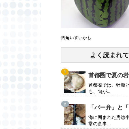
四角いすいかも
よく読まれ
首都圏で夏の岩
首都圏では、牡蠣
も、旬が...
「バー弁」と「
海に囲まれた房総
常の食事...