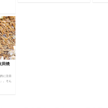
太田焼
的に注目
」。そん