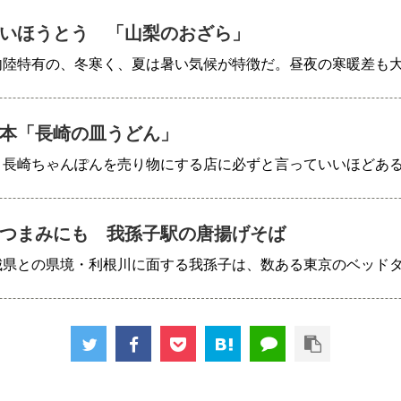
いほうとう 「山梨のおざら」
内陸特有の、冬寒く、夏は暑い気候が特徴だ。昼夜の寒暖差も
本「長崎の皿うどん」
、長崎ちゃんぽんを売り物にする店に必ずと言っていいほどあ
つまみにも 我孫子駅の唐揚げそば
城県との県境・利根川に面する我孫子は、数ある東京のベッド