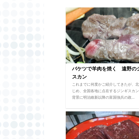
バケツで羊肉を焼く 遠野の
スカン
これまでに何度かご紹介してきたが、北
じめ、全国各地に点在するジンギスカン
背景に明治維新以降の富国強兵の政…