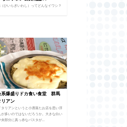
鰯（ひいらぎいわし）ってどんなイワシ？
会系爆盛りドカ食い食堂 群馬
タリアン
イタリアンというと小洒落たお店を思い浮
人が多いのではないだろうか。大きな白い
中央部分に真っ赤なパスタが…