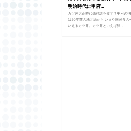
明治時代に甲府...
カツ丼大正時代発祥説を覆す？甲府の明
は20年前の地元紙から いまや国民食の
いえるカツ丼。カツ丼といえば卵…