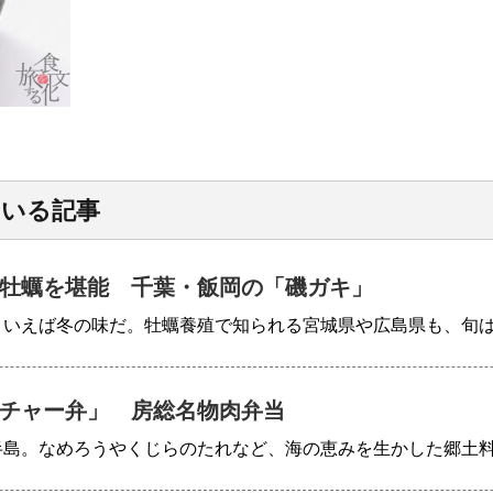
ている記事
牡蠣を堪能 千葉・飯岡の「磯ガキ」
といえば冬の味だ。牡蠣養殖で知られる宮城県や広島県も、旬
チャー弁」 房総名物肉弁当
半島。なめろうやくじらのたれなど、海の恵みを生かした郷土