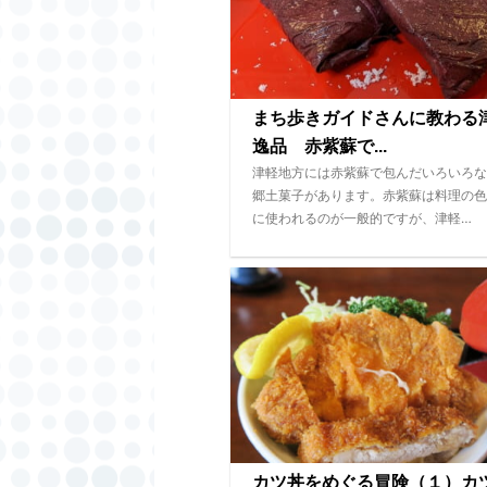
まち歩きガイドさんに教わる
逸品 赤紫蘇で...
津軽地方には赤紫蘇で包んだいろいろな
郷土菓子があります。赤紫蘇は料理の色
に使われるのが一般的ですが、津軽…
カツ丼をめぐる冒険（１）カ