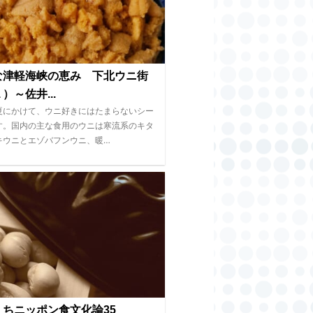
な津軽海峡の恵み 下北ウニ街
）～佐井...
夏にかけて、ウニ好きにはたまらないシー
す。国内の主な食用のウニは寒流系のキタ
キウニとエゾバフンウニ、暖…
くちニッポン食文化論35