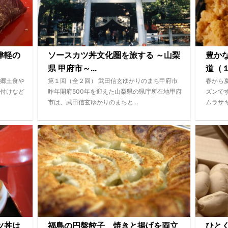
津軽の
ソースカツ丼文化圏を旅する ～山梨
豊か
県 甲府市～...
道（１
郷土食や
第１回（全２回） 武田信玄ゆかりのまち甲府市
春から
付けなど
昨年開府500年を迎えた山梨県の県庁所在地甲府
ズンで
市は、武田信玄ゆかりのまちと…
ムラサ
ツ丼は
福島の円盤餃子 焼きと揚げを両立
ひと