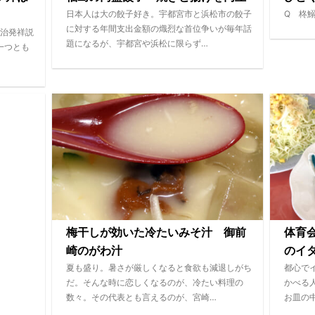
日本人は大の餃子好き。宇都宮市と浜松市の餃子
Q 柊
に対する年間支出金額の熾烈な首位争いが毎年話
治発祥説
題になるが、宇都宮や浜松に限らず…
一つとも
梅干しが効いた冷たいみそ汁 御前
体育
崎のがわ汁
のイ
夏も盛り。暑さが厳しくなると食欲も減退しがち
都心で
だ。そんな時に恋しくなるのが、冷たい料理の
かべる
数々。その代表とも言えるのが、宮崎…
お皿の