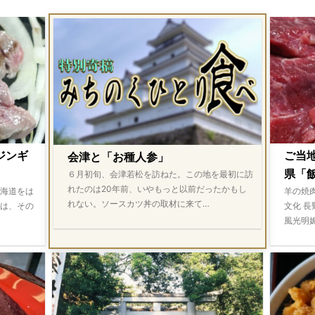
ジンギ
ご当
会津と「お種人参」
県「飯
６月初旬、会津若松を訪ねた。この地を最初に訪
れたのは20年前、いやもっと以前だったかもし
海道をは
羊の焼
れない。ソースカツ丼の取材に来て…
は、その
文化 
風光明