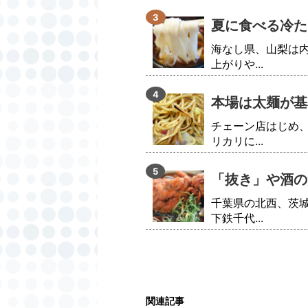
夏に食べる冷た
海なし県、山梨は
上がりや...
本場は太麺が基
チェーン店はじめ
リカリに...
「抜き」や酒の
千葉県の北西、茨
下鉄千代...
関連記事