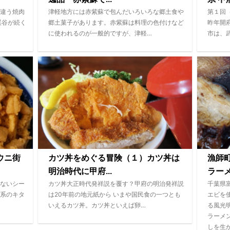
違う焼肉
津軽地方には赤紫蘇で包んだいろいろな郷土食や
第１回
渓谷が続く
郷土菓子があります。赤紫蘇は料理の色付けなど
昨年開
に使われるのが一般的ですが、津軽…
市は、
ウニ街
カツ丼をめぐる冒険（１）カツ丼は
漁師
明治時代に甲府...
ラー
ないシー
カツ丼大正時代発祥説を覆す？甲府の明治発祥説
千葉県
系のキタ
は20年前の地元紙から いまや国民食の一つとも
エビを
いえるカツ丼。カツ丼といえば卵…
る風光
ラーメ
しを生