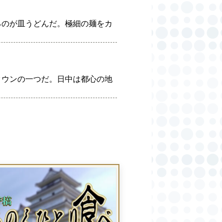
るのが皿うどんだ。極細の麺をカ
タウンの一つだ。日中は都心の地