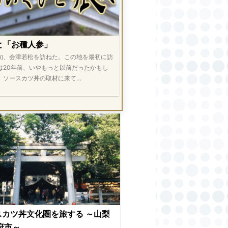
と「お種人参」
旬、会津若松を訪ねた。この地を最初に訪
は20年前、いやもっと以前だったかもし
。ソースカツ丼の取材に来て…
スカツ丼文化圏を旅する ～山梨
市～...