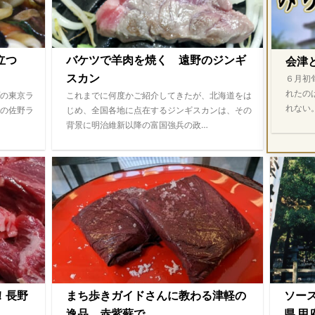
際立つ
バケツで羊肉を焼く 遠野のジンギ
会津
スカン
６月初
れたの
の東京ラ
これまでに何度かご紹介してきたが、北海道をは
れない
の佐野ラ
じめ、全国各地に点在するジンギスカンは、その
背景に明治維新以降の富国強兵の政…
！長野
まち歩きガイドさんに教わる津軽の
ソー
逸品 赤紫蘇で...
県 甲府