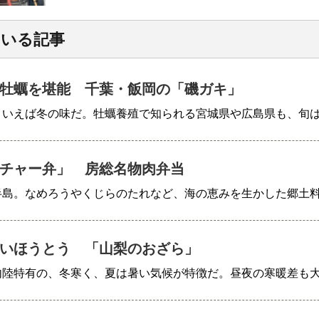
ている記事
牡蠣を堪能 千葉・飯岡の「磯ガキ」
といえば冬の味だ。牡蠣養殖で知られる宮城県や広島県も、旬
チャー弁」 房総名物肉弁当
半島。なめろうやくじらのたれなど、海の恵みを生かした郷土
いほうとう 「山梨のおざら」
内陸特有の、冬寒く、夏は暑い気候が特徴だ。昼夜の寒暖差も