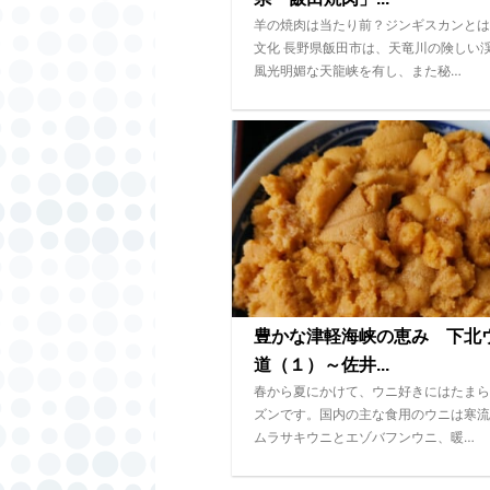
羊の焼肉は当たり前？ジンギスカンとは
文化 長野県飯田市は、天竜川の険しい
風光明媚な天龍峡を有し、また秘…
豊かな津軽海峡の恵み 下北
道（１）～佐井...
春から夏にかけて、ウニ好きにはたまら
ズンです。国内の主な食用のウニは寒流
ムラサキウニとエゾバフンウニ、暖…