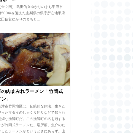
（全２回） 武田信玄ゆかりのまち甲府市
府500年を迎えた山梨県の県庁所在地甲府
武田信玄ゆかりのまちと…
町の肉まみれラーメン「竹岡式
メン」
富津市竹岡地区は、伝統的な釣法、生きた
使ったマダイのしゃくり釣りなどで知られ
明媚な漁師町だ。この漁師町の名を冠する
ンが竹岡式ラーメンだ。場所柄、魚介のだ
かしたラーメンかというとさにあらず。山