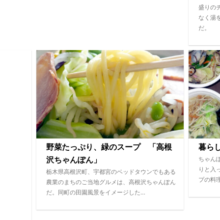
盛りの
なく湯
だ。
野菜たっぷり、緑のスープ 「高根
暮ら
ちゃん
沢ちゃんぽん」
りと入
栃木県高根沢町、宇都宮のベッドタウンでもある
プの料
農業のまちのご当地グルメは、高根沢ちゃんぽん
だ。同町の田園風景をイメージした…