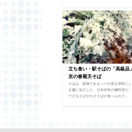
立ち食い・駅そばの「高級品
京の春菊天そば
そばは、穀物であるソバの実を原料にし
を麺に加工した、日本特有の麺料理だ。
でざるそばやかけそばが食べられて…