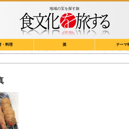
地域の宝を探す旅
材・料理
酒
テーマ
真