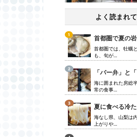
よく読まれ
首都圏で夏の岩
首都圏では、牡蠣
も、旬が...
「バー弁」と「
海に囲まれた房総
常の食事...
夏に食べる冷た
海なし県、山梨は
上がりや...