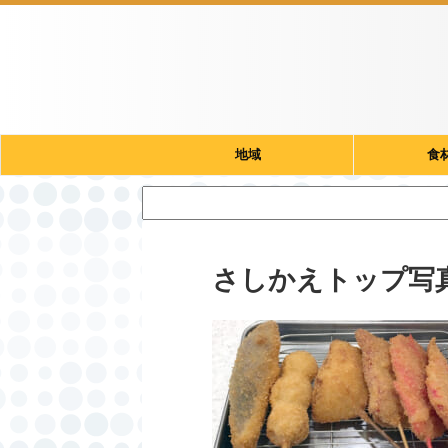
地域
食
さしかえトップ写