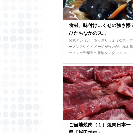
食材、味付け…くせの強さ
ひたちなかのス...
関東というと、あっさりしょうゆスープ
ーメンというイメージが強いが、栃木県
ーメンや千葉県の勝浦タンタンメン…
ご当地焼肉（１）焼肉日本一
県「飯田焼肉」...