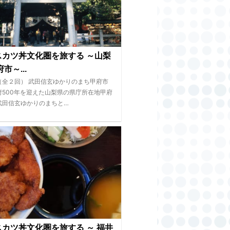
スカツ丼文化圏を旅する ～山梨
市～...
（全２回） 武田信玄ゆかりのまち甲府市
府500年を迎えた山梨県の県庁所在地甲府
武田信玄ゆかりのまちと…
カツ丼文化圏を旅する ～ 福井