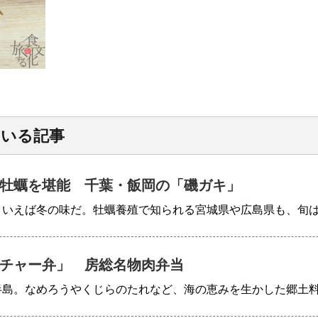
ている記事
牡蠣を堪能 千葉・飯岡の「磯ガキ」
といえば冬の味だ。牡蠣養殖で知られる宮城県や広島県も、旬
チャー弁」 房総名物肉弁当
半島。なめろうやくじらのたれなど、海の恵みを生かした郷土