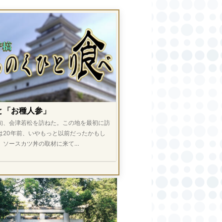
と「お種人参」
旬、会津若松を訪ねた。この地を最初に訪
は20年前、いやもっと以前だったかもし
。ソースカツ丼の取材に来て…