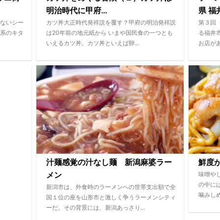
明治時代に甲府...
県 福井
ないシー
カツ丼大正時代発祥説を覆す？甲府の明治発祥説
第３回
系のキタ
は20年前の地元紙から いまや国民食の一つとも
る福井
いえるカツ丼。カツ丼といえば卵…
お店が
汁麺感覚の汁なし麺 新潟麻婆ラー
鮮度
味噌や
メン
の中に
新潟市は、外食時のラーメンへの世帯支出額で全
噛みし
国１位の座を山形市と激しく争うラーメンシティ
ーだ。その背景には、新潟あっさり…