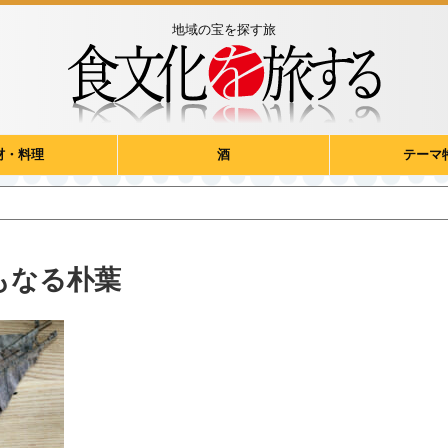
地域の宝を探す旅
材・料理
酒
テーマ
もなる朴葉