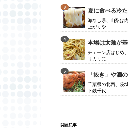
夏に食べる冷た
海なし県、山梨は
上がりや...
本場は太麺が基
チェーン店はじめ
リカリに...
「抜き」や酒の
千葉県の北西、茨
下鉄千代...
関連記事