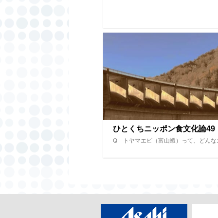
ひとくちニッポン食文化論49
Q トヤマエビ（富山蝦）って、どんな