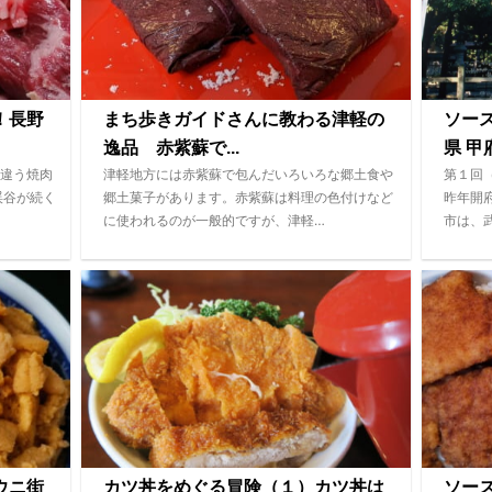
！長野
まち歩きガイドさんに教わる津軽の
ソー
逸品 赤紫蘇で...
県 甲府
違う焼肉
津軽地方には赤紫蘇で包んだいろいろな郷土食や
第１回
渓谷が続く
郷土菓子があります。赤紫蘇は料理の色付けなど
昨年開
に使われるのが一般的ですが、津軽…
市は、
ウニ街
カツ丼をめぐる冒険（１）カツ丼は
ソース