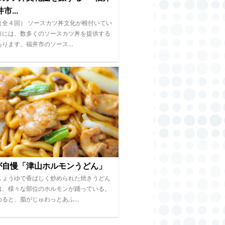
市...
（全４回） ソースカツ丼文化が根付いてい
市には、数多くのソースカツ丼を提供する
あります。福井市のソース…
が自慢「津山ホルモンうどん」
しょうゆで香ばしく炒められた焼きうどん
は、様々な部位のホルモンが踊っている。
めると、脂がじゅわっとあふ…