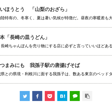
いほうとう 「山梨のおざら」
内陸特有の、冬寒く、夏は暑い気候が特徴だ。昼夜の寒暖差も
本「長崎の皿うどん」
、長崎ちゃんぽんを売り物にする店に必ずと言っていいほどあ
つまみにも 我孫子駅の唐揚げそば
城県との県境・利根川に面する我孫子は、数ある東京のベッド