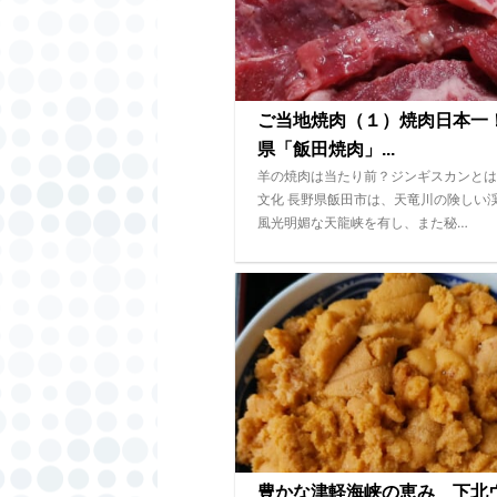
ご当地焼肉（１）焼肉日本一
県「飯田焼肉」...
羊の焼肉は当たり前？ジンギスカンとは
文化 長野県飯田市は、天竜川の険しい
風光明媚な天龍峡を有し、また秘…
豊かな津軽海峡の恵み 下北