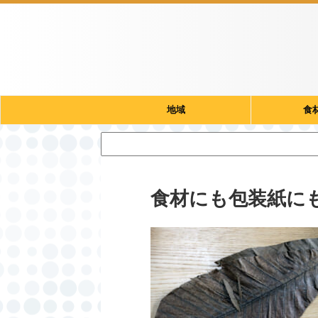
地域
食
食材にも包装紙に