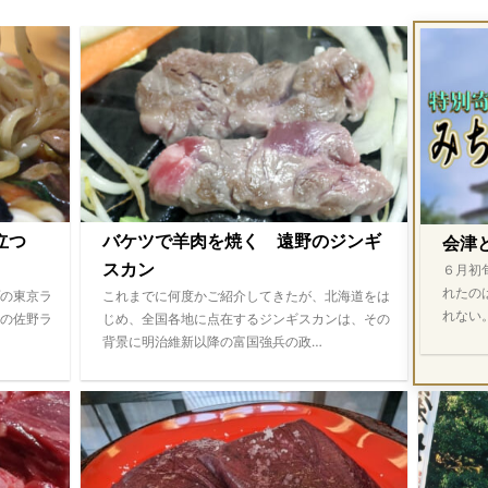
際立つ
バケツで羊肉を焼く 遠野のジンギ
会津
スカン
６月初
れたの
の東京ラ
これまでに何度かご紹介してきたが、北海道をは
れない
の佐野ラ
じめ、全国各地に点在するジンギスカンは、その
背景に明治維新以降の富国強兵の政…