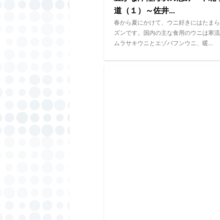
道（１）～佐井...
春から夏にかけて、ウニ好きにはたまら
ズンです。国内の主な食用のウニは寒流
ムラサキウニとエゾバフンウニ、暖…