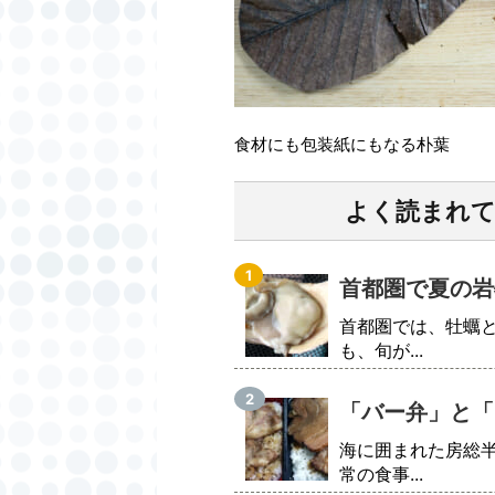
食材にも包装紙にもなる朴葉
よく読まれ
首都圏で夏の岩
首都圏では、牡蠣
も、旬が...
「バー弁」と「
海に囲まれた房総
常の食事...