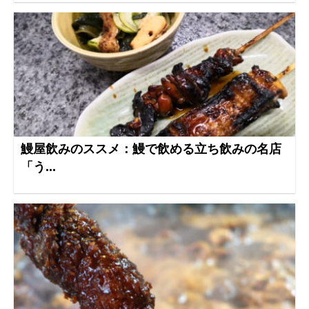
鰻屋飲みのススメ：鰻で飲める立ち飲みの名店
「う...