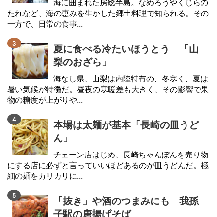
海に囲まれた房総半島。なめろうやくじらの
たれなど、海の恵みを生かした郷土料理で知られる。その
一方で、日常の食事...
夏に食べる冷たいほうとう 「山
梨のおざら」
海なし県、山梨は内陸特有の、冬寒く、夏は
暑い気候が特徴だ。昼夜の寒暖差も大きく、その影響で果
物の糖度が上がりや...
本場は太麺が基本「長崎の皿うど
ん」
チェーン店はじめ、長崎ちゃんぽんを売り物
にする店に必ずと言っていいほどあるのが皿うどんだ。極
細の麺をカリカリに...
「抜き」や酒のつまみにも 我孫
子駅の唐揚げそば