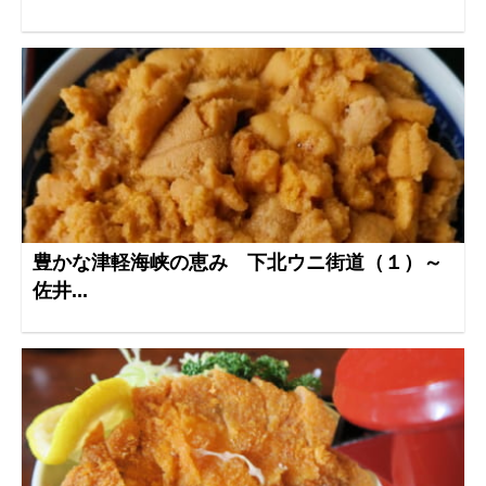
豊かな津軽海峡の恵み 下北ウニ街道（１）～
佐井...