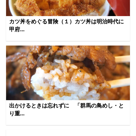
カツ丼をめぐる冒険（１）カツ丼は明治時代に
甲府...
出かけるときは忘れずに 「群馬の鳥めし・と
り重...