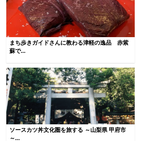
まち歩きガイドさんに教わる津軽の逸品 赤紫
蘇で...
ソースカツ丼文化圏を旅する ～山梨県 甲府市
～...