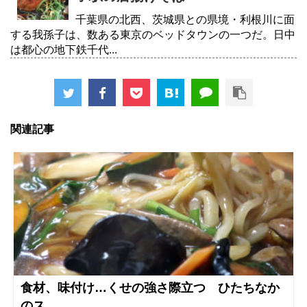
千葉県の北西、茨城県との県境・利根川に面
する我孫子は、数ある東京のベッドタウンの一つだ。日中
は都心の地下鉄千代...
関連記事
食材、味付け…くせの強さ際立つ ひたちなか
のス...