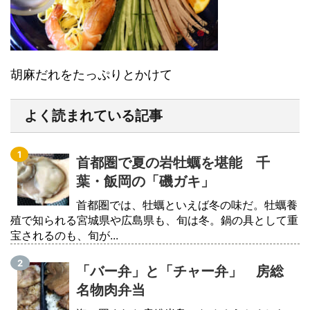
胡麻だれをたっぷりとかけて
よく読まれている記事
首都圏で夏の岩牡蠣を堪能 千
葉・飯岡の「磯ガキ」
首都圏では、牡蠣といえば冬の味だ。牡蠣養
殖で知られる宮城県や広島県も、旬は冬。鍋の具として重
宝されるのも、旬が...
「バー弁」と「チャー弁」 房総
名物肉弁当