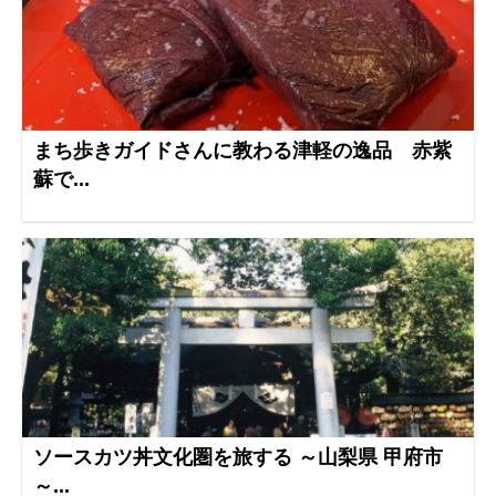
まち歩きガイドさんに教わる津軽の逸品 赤紫
蘇で...
ソースカツ丼文化圏を旅する ～山梨県 甲府市
～...