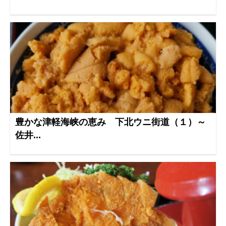
豊かな津軽海峡の恵み 下北ウニ街道（１）～
佐井...