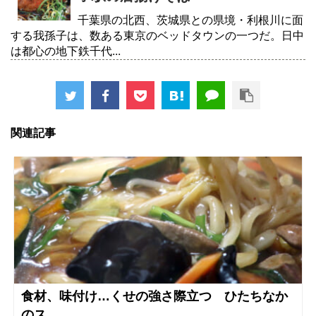
千葉県の北西、茨城県との県境・利根川に面
する我孫子は、数ある東京のベッドタウンの一つだ。日中
は都心の地下鉄千代...
関連記事
食材、味付け…くせの強さ際立つ ひたちなか
のス...