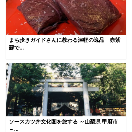
まち歩きガイドさんに教わる津軽の逸品 赤紫
蘇で...
ソースカツ丼文化圏を旅する ～山梨県 甲府市
～...