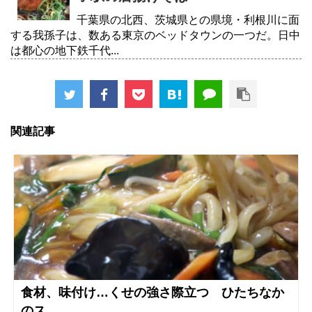
千葉県の北西、茨城県との県境・利根川に面
する我孫子は、数ある東京のベッドタウンの一つだ。日中
は都心の地下鉄千代...
関連記事
食材、味付け…くせの強さ際立つ ひたちなか
のス...