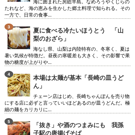
海に囲まれた房総半島。なめろうやくじらの
たれなど、海の恵みを生かした郷土料理で知られる。その
一方で、日常の食事...
夏に食べる冷たいほうとう 「山
梨のおざら」
海なし県、山梨は内陸特有の、冬寒く、夏は
暑い気候が特徴だ。昼夜の寒暖差も大きく、その影響で果
物の糖度が上がりや...
本場は太麺が基本「長崎の皿うど
ん」
チェーン店はじめ、長崎ちゃんぽんを売り物
にする店に必ずと言っていいほどあるのが皿うどんだ。極
細の麺をカリカリに...
「抜き」や酒のつまみにも 我孫
子駅の唐揚げそば