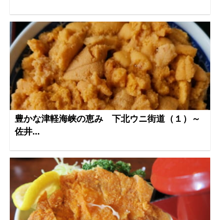
豊かな津軽海峡の恵み 下北ウニ街道（１）～
佐井...