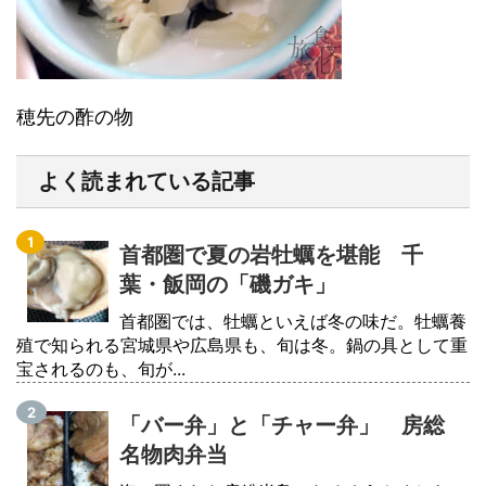
穂先の酢の物
よく読まれている記事
首都圏で夏の岩牡蠣を堪能 千
葉・飯岡の「磯ガキ」
首都圏では、牡蠣といえば冬の味だ。牡蠣養
殖で知られる宮城県や広島県も、旬は冬。鍋の具として重
宝されるのも、旬が...
「バー弁」と「チャー弁」 房総
名物肉弁当