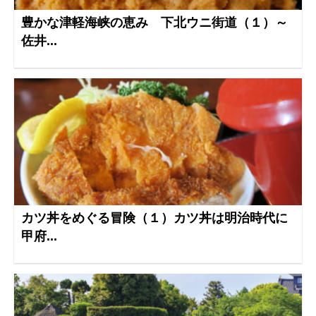
豊かな津軽海峡の恵み 下北ウニ街道（１）～
佐井...
カツ丼をめぐる冒険（１）カツ丼は明治時代に
甲府...