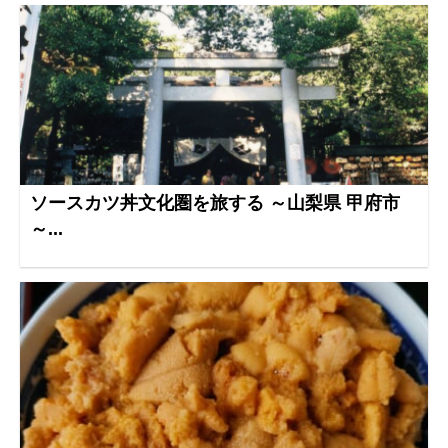
ソースカツ丼文化圏を旅する ～山梨県 甲府市
～...