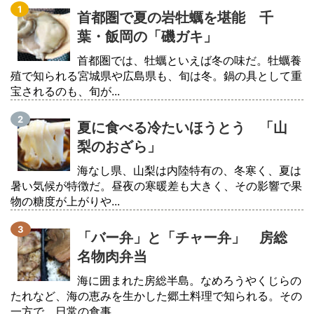
首都圏で夏の岩牡蠣を堪能 千
葉・飯岡の「磯ガキ」
首都圏では、牡蠣といえば冬の味だ。牡蠣養
殖で知られる宮城県や広島県も、旬は冬。鍋の具として重
宝されるのも、旬が...
夏に食べる冷たいほうとう 「山
梨のおざら」
海なし県、山梨は内陸特有の、冬寒く、夏は
暑い気候が特徴だ。昼夜の寒暖差も大きく、その影響で果
物の糖度が上がりや...
「バー弁」と「チャー弁」 房総
名物肉弁当
海に囲まれた房総半島。なめろうやくじらの
たれなど、海の恵みを生かした郷土料理で知られる。その
一方で、日常の食事...