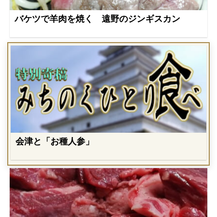
バケツで羊肉を焼く 遠野のジンギスカン
会津と「お種人参」