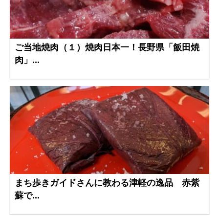
ご当地焼肉（１）焼肉日本一！長野県「飯田焼
肉」...
まち歩きガイドさんに教わる津軽の逸品 赤紫
蘇で...