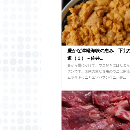
豊かな津軽海峡の恵み 下北
道（１）～佐井...
春から夏にかけて、ウニ好きにはたまら
ズンです。国内の主な食用のウニは寒流
ムラサキウニとエゾバフンウニ、暖…