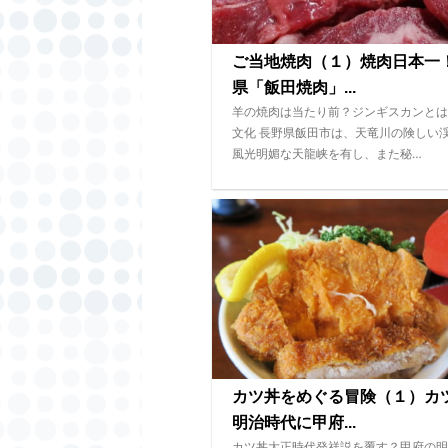
ご当地焼肉（１）焼肉日本一
県「飯田焼肉」...
羊の焼肉は当たり前？ジンギスカンとは
文化 長野県飯田市は、天竜川の険しい
風光明媚な天龍峡を有し、また秘…
カツ丼をめぐる冒険（１）カ
明治時代に甲府...
カツ丼大正時代発祥説を覆す？甲府の明