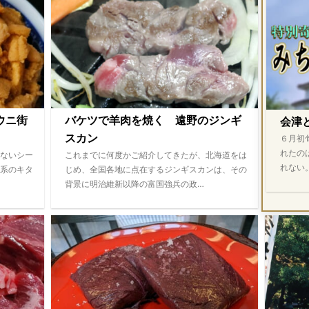
ウニ街
バケツで羊肉を焼く 遠野のジンギ
会津
スカン
６月初
れたの
ないシー
これまでに何度かご紹介してきたが、北海道をは
れない
系のキタ
じめ、全国各地に点在するジンギスカンは、その
背景に明治維新以降の富国強兵の政…