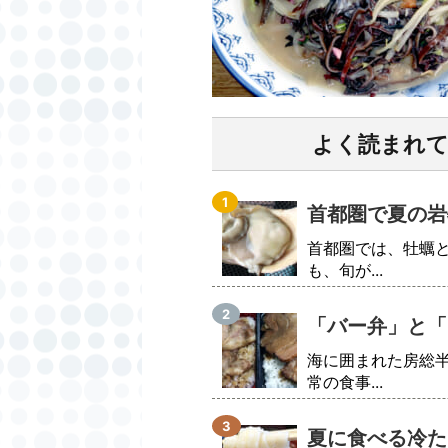
よく読まれ
首都圏で夏の岩
首都圏では、牡蠣
も、旬が...
「バー弁」と「
海に囲まれた房総
常の食事...
夏に食べる冷た