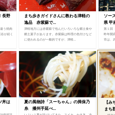
！長野
まち歩きガイドさんに教わる津軽の
ソー
逸品 赤紫蘇で...
県 甲府
違う焼肉
津軽地方には赤紫蘇で包んだいろいろな郷土食や
第１回
渓谷が続く
郷土菓子があります。赤紫蘇は料理の色付けなど
昨年開
に使われるのが一般的ですが、津軽…
市は、
ツ丼は
夏の風物詩「スーちゃん」の揖保乃
【み
糸 播州手延べ...
まち
治発祥説
いよいよ夏が近づいてきた。スイカ、かき氷、冷