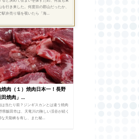
ると決めて住まいを探すため、何度も東
山を行き来した。何度目の郡山だったか、
で駅弁売り場を覗いたら「海…
地焼肉（１）焼肉日本一！長野
田焼肉」...
肉は当たり前？ジンギスカンとは違う焼肉
長野県飯田市は、天竜川の険しい渓谷が続く
媚な天龍峡を有し、また秘…