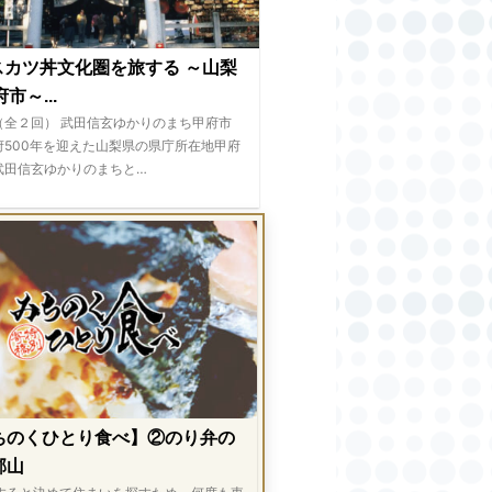
スカツ丼文化圏を旅する ～山梨
市～...
（全２回） 武田信玄ゆかりのまち甲府市
府500年を迎えた山梨県の県庁所在地甲府
武田信玄ゆかりのまちと…
ちのくひとり食べ】②のり弁の
郡山