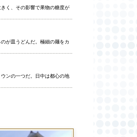
大きく、その影響で果物の糖度が
るのが皿うどんだ。極細の麺をカ
タウンの一つだ。日中は都心の地