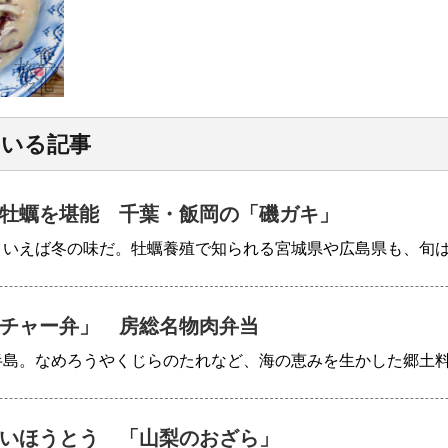
ている記事
牡蠣を堪能 千葉・飯岡の「磯ガキ」
といえば冬の味だ。牡蠣養殖で知られる宮城県や広島県も、旬
チャー弁」 房総名物肉弁当
半島。なめろうやくじらのたれなど、海の恵みを生かした郷土
いほうとう 「山梨のおざら」