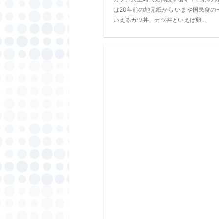
は20年前の地元紙から いまや国民食の
いえるカツ丼。カツ丼といえば卵…