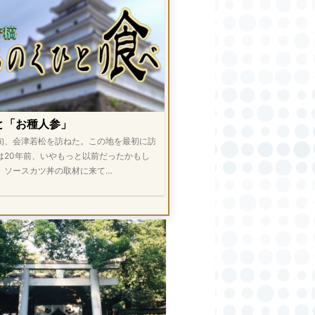
と「お種人参」
旬、会津若松を訪ねた。この地を最初に訪
は20年前、いやもっと以前だったかもし
。ソースカツ丼の取材に来て…