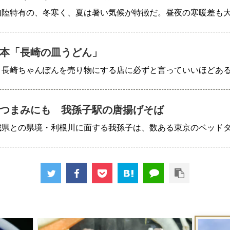
内陸特有の、冬寒く、夏は暑い気候が特徴だ。昼夜の寒暖差も
本「長崎の皿うどん」
、長崎ちゃんぽんを売り物にする店に必ずと言っていいほどあ
つまみにも 我孫子駅の唐揚げそば
城県との県境・利根川に面する我孫子は、数ある東京のベッド