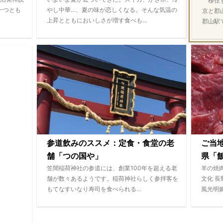
移住す
一つとも
やし中華…、夏の味が恋しくなる。そんな気温の
京と郡
上昇とともにおいしさが増す食べも…
郡山駅
参道飲みのススメ：定食・食堂の老
ご当
舗「つの国や」
県「飯
笠間稲荷神社の参道には、創業100年を超える老
羊の焼
舗が数々あるようです。稲荷神社らしく参拝客を
文化 
もてなすいなり寿司を食べられる…
風光明