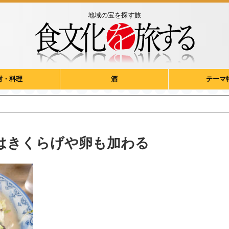
地域の宝を探す旅
材・料理
酒
テーマ
はきくらげや卵も加わる