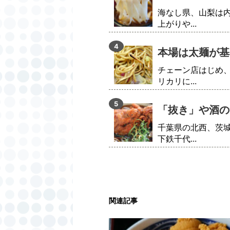
海なし県、山梨は
上がりや...
本場は太麺が基
チェーン店はじめ
リカリに...
「抜き」や酒の
千葉県の北西、茨
下鉄千代...
関連記事