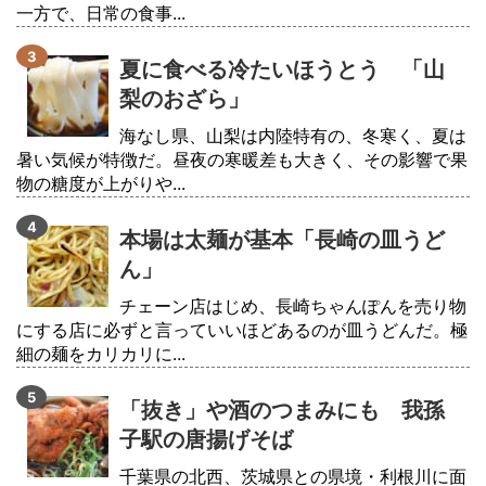
一方で、日常の食事...
夏に食べる冷たいほうとう 「山
梨のおざら」
海なし県、山梨は内陸特有の、冬寒く、夏は
暑い気候が特徴だ。昼夜の寒暖差も大きく、その影響で果
物の糖度が上がりや...
本場は太麺が基本「長崎の皿うど
ん」
チェーン店はじめ、長崎ちゃんぽんを売り物
にする店に必ずと言っていいほどあるのが皿うどんだ。極
細の麺をカリカリに...
「抜き」や酒のつまみにも 我孫
子駅の唐揚げそば
千葉県の北西、茨城県との県境・利根川に面