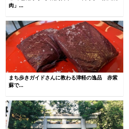
肉」...
まち歩きガイドさんに教わる津軽の逸品 赤紫
蘇で...