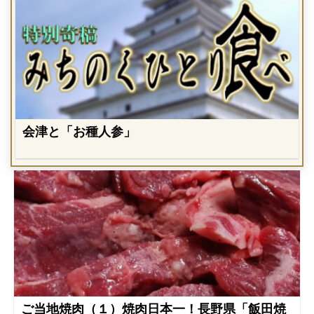
会津と「お種人参」
ご当地焼肉（１）焼肉日本一！長野県「飯田焼