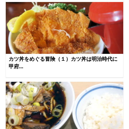
カツ丼をめぐる冒険（１）カツ丼は明治時代に
甲府...