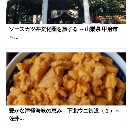
ソースカツ丼文化圏を旅する ～山梨県 甲府市
～...
豊かな津軽海峡の恵み 下北ウニ街道（１）～
佐井...