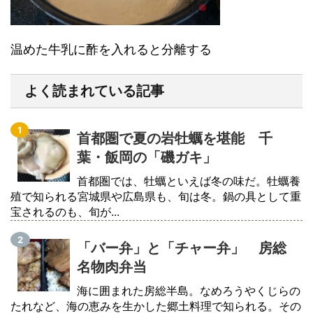
温めた牛乳に酢を入れると分離する
よく読まれている記事
首都圏で夏の岩牡蠣を堪能 千
葉・飯岡の「磯ガキ」
首都圏では、牡蠣といえば冬の味だ。牡蠣養
殖で知られる宮城県や広島県も、旬は冬。鍋の具として重
宝されるのも、旬が...
「バー弁」と「チャー弁」 房総
名物肉弁当
海に囲まれた房総半島。なめろうやくじらの
たれなど、海の恵みを生かした郷土料理で知られる。その