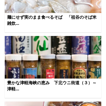
麺にせず実のまま食べるそば 「祖谷のそば米
雑炊...
豊かな津軽海峡の恵み 下北ウニ街道（３）～
津軽...