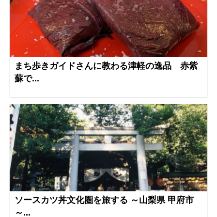
まち歩きガイドさんに教わる津軽の逸品 赤紫
蘇で...
ソースカツ丼文化圏を旅する ～山梨県 甲府市
～...