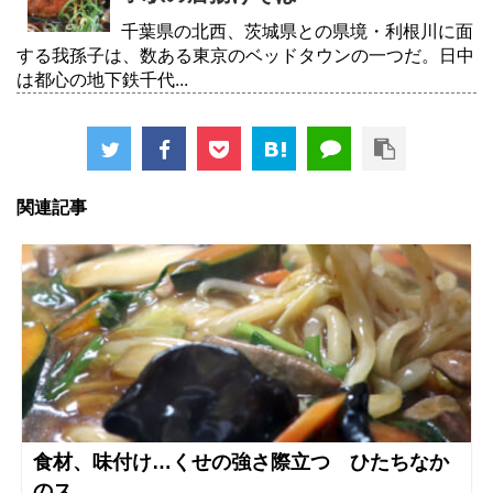
千葉県の北西、茨城県との県境・利根川に面
する我孫子は、数ある東京のベッドタウンの一つだ。日中
は都心の地下鉄千代...
関連記事
食材、味付け…くせの強さ際立つ ひたちなか
のス...