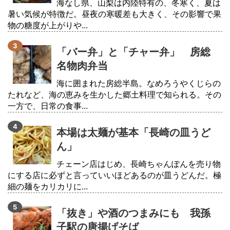
海なし県、山梨は内陸特有の、冬寒く、夏は
暑い気候が特徴だ。昼夜の寒暖差も大きく、その影響で果
物の糖度が上がりや...
「バー弁」と「チャー弁」 房総
名物肉弁当
海に囲まれた房総半島。なめろうやくじらの
たれなど、海の恵みを生かした郷土料理で知られる。その
一方で、日常の食事...
本場は太麺が基本「長崎の皿うど
ん」
チェーン店はじめ、長崎ちゃんぽんを売り物
にする店に必ずと言っていいほどあるのが皿うどんだ。極
細の麺をカリカリに...
「抜き」や酒のつまみにも 我孫
子駅の唐揚げそば