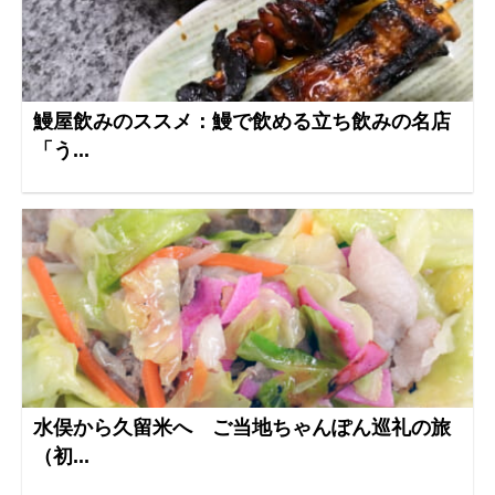
鰻屋飲みのススメ：鰻で飲める立ち飲みの名店
「う...
水俣から久留米へ ご当地ちゃんぽん巡礼の旅
（初...