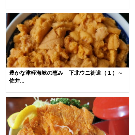
豊かな津軽海峡の恵み 下北ウニ街道（１）～
佐井...