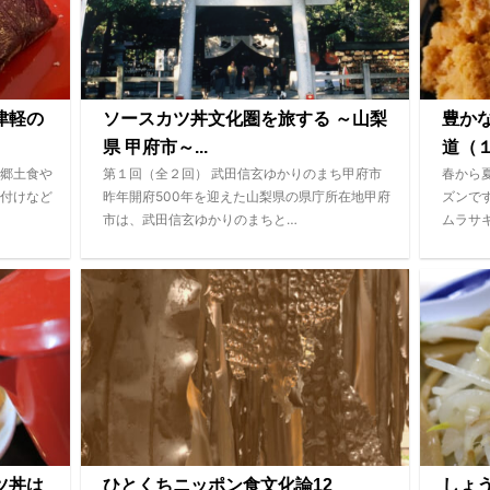
津軽の
ソースカツ丼文化圏を旅する ～山梨
豊か
県 甲府市～...
道（１
郷土食や
第１回（全２回） 武田信玄ゆかりのまち甲府市
春から
付けなど
昨年開府500年を迎えた山梨県の県庁所在地甲府
ズンで
市は、武田信玄ゆかりのまちと…
ムラサ
ツ丼は
ひとくちニッポン食文化論12
しょ