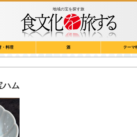
地域の宝を探す旅
材・料理
酒
テーマ
宝ハム