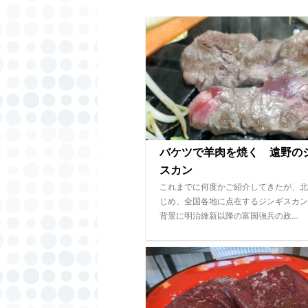
バケツで羊肉を焼く 遠野の
スカン
これまでに何度かご紹介してきたが、北
じめ、全国各地に点在するジンギスカン
背景に明治維新以降の富国強兵の政…