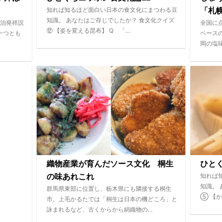
知れば知るほど面白い日本の食文化にまつわる豆
「札
知識。 あなたはご存じでしたか？ 食文化クイズ
治発祥説
全国に
⑫ 【姿を変える昆布】 Q 「…
一つとも
ベース
岡の塩
織物産業が育んだソース文化 桐生
ひと
知れば
の味あれこれ
知識。
群馬県東部に位置し、栃木県にも隣接する桐生
⑤ 【か
市。上毛かるたでは「桐生は日本の機どころ」と
詠まれるなど、古くからから絹織物の…