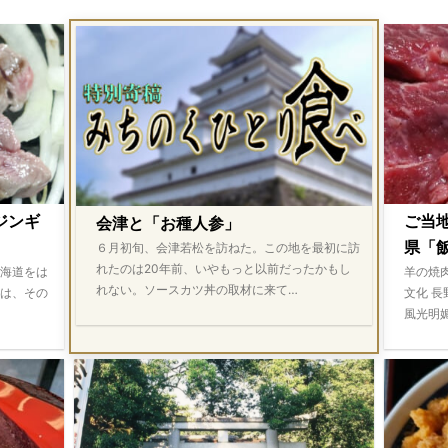
ジンギ
ご当
会津と「お種人参」
県「飯
６月初旬、会津若松を訪ねた。この地を最初に訪
れたのは20年前、いやもっと以前だったかもし
海道をは
羊の焼
れない。ソースカツ丼の取材に来て…
は、その
文化 
風光明