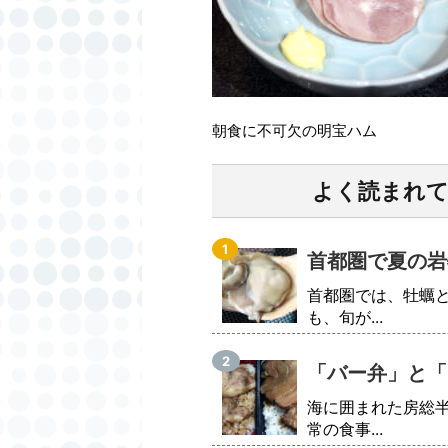
朝食に不可欠の明宝ハム
よく読まれ
首都圏で夏の岩
首都圏では、牡蠣
も、旬が...
「バー弁」と「
海に囲まれた房総
常の食事...