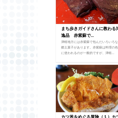
まち歩きガイドさんに教わる
逸品 赤紫蘇で...
津軽地方には赤紫蘇で包んだいろいろな
郷土菓子があります。赤紫蘇は料理の色
に使われるのが一般的ですが、津軽…
カツ丼をめぐる冒険（１）カ