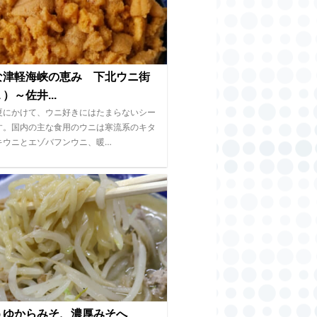
な津軽海峡の恵み 下北ウニ街
）～佐井...
夏にかけて、ウニ好きにはたまらないシー
す。国内の主な食用のウニは寒流系のキタ
キウニとエゾバフンウニ、暖…
うゆからみそ、濃厚みそへ