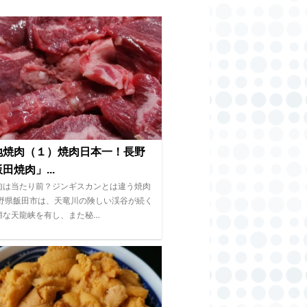
地焼肉（１）焼肉日本一！長野
田焼肉」...
肉は当たり前？ジンギスカンとは違う焼肉
長野県飯田市は、天竜川の険しい渓谷が続く
媚な天龍峡を有し、また秘…