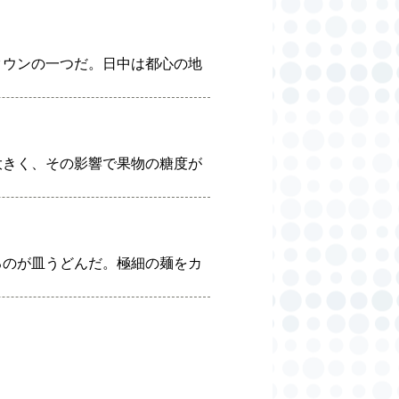
タウンの一つだ。日中は都心の地
大きく、その影響で果物の糖度が
るのが皿うどんだ。極細の麺をカ