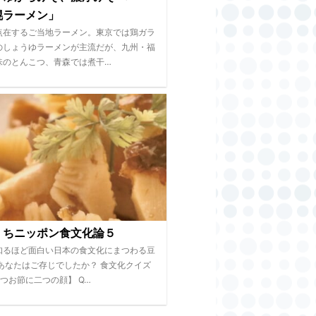
幌ラーメン」
点在するご当地ラーメン。東京では鶏ガラ
のしょうゆラーメンが主流だが、九州・福
味のとんこつ、青森では煮干…
くちニッポン食文化論５
知るほど面白い日本の食文化にまつわる豆
 あなたはご存じでしたか？ 食文化クイズ
つお節に二つの顔】 Q…