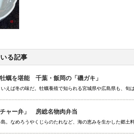
ている記事
牡蠣を堪能 千葉・飯岡の「磯ガキ」
といえば冬の味だ。牡蠣養殖で知られる宮城県や広島県も、旬
チャー弁」 房総名物肉弁当
半島。なめろうやくじらのたれなど、海の恵みを生かした郷土