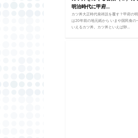
明治時代に甲府...
カツ丼大正時代発祥説を覆す？甲府の明
は20年前の地元紙から いまや国民食の
いえるカツ丼。カツ丼といえば卵…