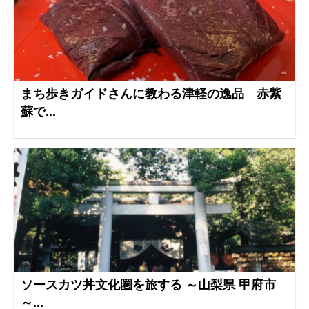
まち歩きガイドさんに教わる津軽の逸品 赤紫
蘇で...
ソースカツ丼文化圏を旅する ～山梨県 甲府市
～...