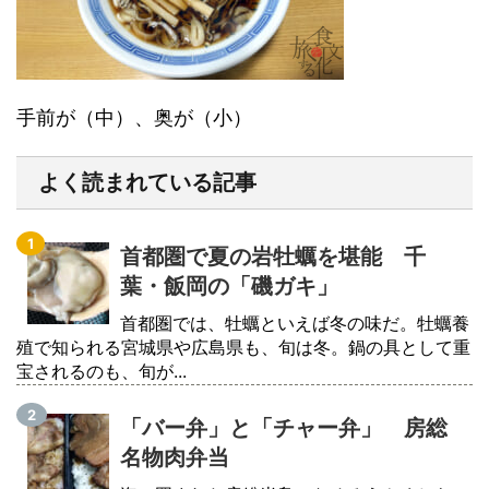
手前が（中）、奥が（小）
よく読まれている記事
首都圏で夏の岩牡蠣を堪能 千
葉・飯岡の「磯ガキ」
首都圏では、牡蠣といえば冬の味だ。牡蠣養
殖で知られる宮城県や広島県も、旬は冬。鍋の具として重
宝されるのも、旬が...
「バー弁」と「チャー弁」 房総
名物肉弁当