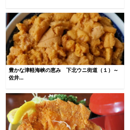
豊かな津軽海峡の恵み 下北ウニ街道（１）～
佐井...