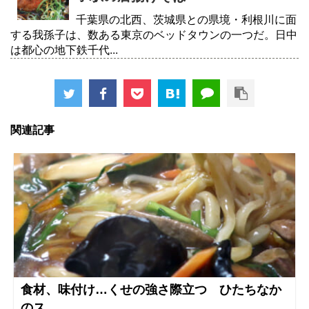
千葉県の北西、茨城県との県境・利根川に面
する我孫子は、数ある東京のベッドタウンの一つだ。日中
は都心の地下鉄千代...
関連記事
食材、味付け…くせの強さ際立つ ひたちなか
のス...