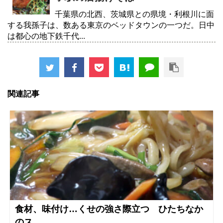
千葉県の北西、茨城県との県境・利根川に面
する我孫子は、数ある東京のベッドタウンの一つだ。日中
は都心の地下鉄千代...
関連記事
食材、味付け…くせの強さ際立つ ひたちなか
のス...