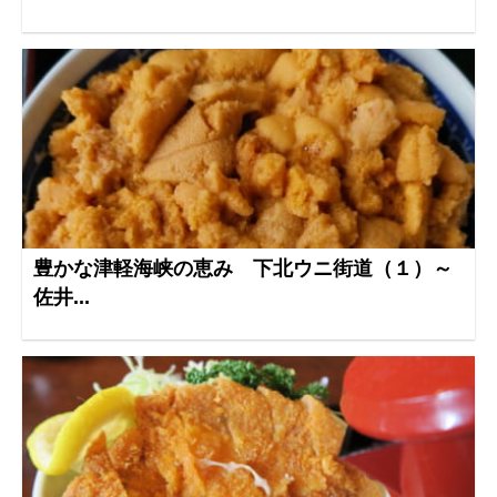
豊かな津軽海峡の恵み 下北ウニ街道（１）～
佐井...