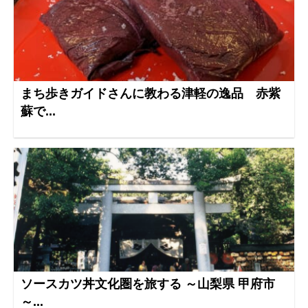
まち歩きガイドさんに教わる津軽の逸品 赤紫
蘇で...
ソースカツ丼文化圏を旅する ～山梨県 甲府市
～...