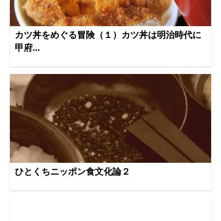
カツ丼をめぐる冒険（１）カツ丼は明治時代に
甲府...
ひとくちニッポン食文化論２