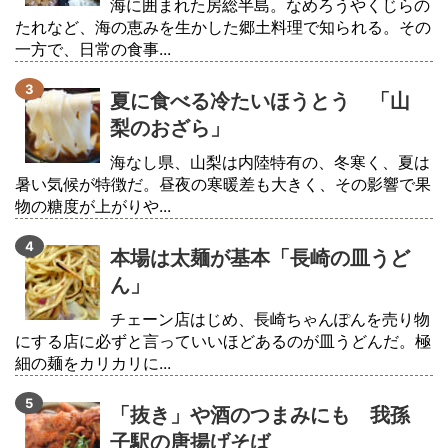
海に囲まれた房総半島。なめろうやくじらの
たれなど、海の恵みを生かした郷土料理で知られる。その
一方で、日常の食事...
夏に食べる冷たいほうとう 「山
梨のおざら」
海なし県、山梨は内陸特有の、冬寒く、夏は
暑い気候が特徴だ。昼夜の寒暖差も大きく、その影響で果
物の糖度が上がりや...
本場は太麺が基本「長崎の皿うど
ん」
チェーン店はじめ、長崎ちゃんぽんを売り物
にする店に必ずと言っていいほどあるのが皿うどんだ。極
細の麺をカリカリに...
「抜き」や酒のつまみにも 我孫
子駅の唐揚げそば