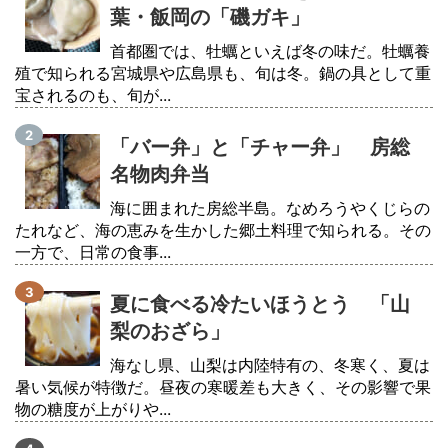
葉・飯岡の「磯ガキ」
首都圏では、牡蠣といえば冬の味だ。牡蠣養
殖で知られる宮城県や広島県も、旬は冬。鍋の具として重
宝されるのも、旬が...
「バー弁」と「チャー弁」 房総
名物肉弁当
海に囲まれた房総半島。なめろうやくじらの
たれなど、海の恵みを生かした郷土料理で知られる。その
一方で、日常の食事...
夏に食べる冷たいほうとう 「山
梨のおざら」
海なし県、山梨は内陸特有の、冬寒く、夏は
暑い気候が特徴だ。昼夜の寒暖差も大きく、その影響で果
物の糖度が上がりや...