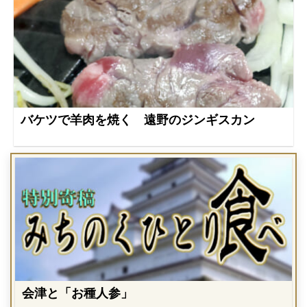
バケツで羊肉を焼く 遠野のジンギスカン
会津と「お種人参」