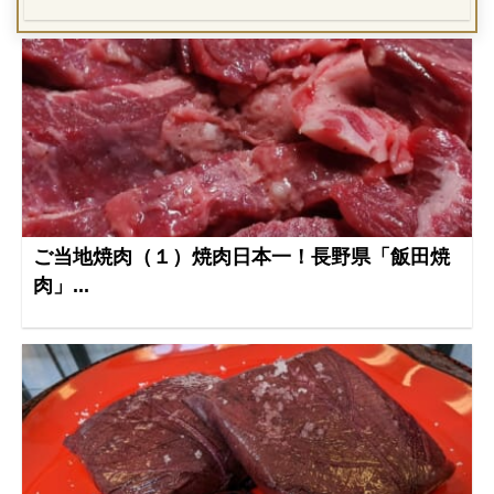
ご当地焼肉（１）焼肉日本一！長野県「飯田焼
肉」...