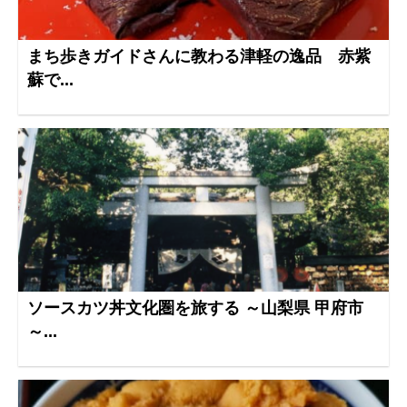
まち歩きガイドさんに教わる津軽の逸品 赤紫
蘇で...
ソースカツ丼文化圏を旅する ～山梨県 甲府市
～...