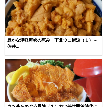
豊かな津軽海峡の恵み 下北ウニ街道（１）～
佐井...
カツ丼をめぐる冒険（１）カツ丼は明治時代に