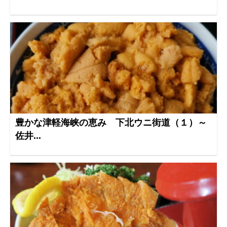
豊かな津軽海峡の恵み 下北ウニ街道（１）～
佐井...