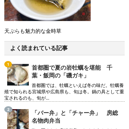
天ぷらも魅力的な金時草
よく読まれている記事
首都圏で夏の岩牡蠣を堪能 千
葉・飯岡の「磯ガキ」
首都圏では、牡蠣といえば冬の味だ。牡蠣養
殖で知られる宮城県や広島県も、旬は冬。鍋の具として重
宝されるのも、旬が...
「バー弁」と「チャー弁」 房総
名物肉弁当