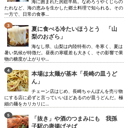
海に囲まれた房総半島。なめろうやくじらの
たれなど、海の恵みを生かした郷土料理で知られる。その
一方で、日常の食事...
夏に食べる冷たいほうとう 「山
梨のおざら」
海なし県、山梨は内陸特有の、冬寒く、夏は
暑い気候が特徴だ。昼夜の寒暖差も大きく、その影響で果
物の糖度が上がりや...
本場は太麺が基本「長崎の皿うど
ん」
チェーン店はじめ、長崎ちゃんぽんを売り物
にする店に必ずと言っていいほどあるのが皿うどんだ。極
細の麺をカリカリに...
「抜き」や酒のつまみにも 我孫
子駅の唐揚げそば