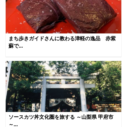
まち歩きガイドさんに教わる津軽の逸品 赤紫
蘇で...
ソースカツ丼文化圏を旅する ～山梨県 甲府市
～...