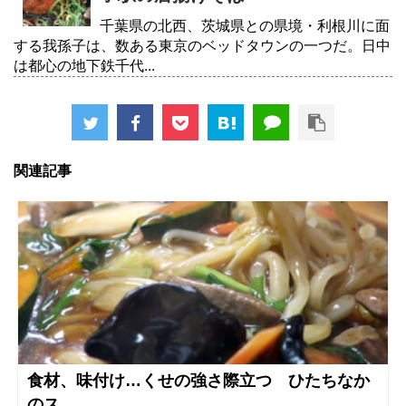
千葉県の北西、茨城県との県境・利根川に面
する我孫子は、数ある東京のベッドタウンの一つだ。日中
は都心の地下鉄千代...
関連記事
食材、味付け…くせの強さ際立つ ひたちなか
のス...