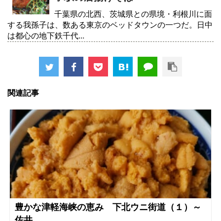
千葉県の北西、茨城県との県境・利根川に面
する我孫子は、数ある東京のベッドタウンの一つだ。日中
は都心の地下鉄千代...
関連記事
豊かな津軽海峡の恵み 下北ウニ街道（１）～
佐井...