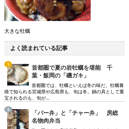
大きな牡蠣
よく読まれている記事
首都圏で夏の岩牡蠣を堪能 千
葉・飯岡の「磯ガキ」
首都圏では、牡蠣といえば冬の味だ。牡蠣養
殖で知られる宮城県や広島県も、旬は冬。鍋の具として重
宝されるのも、旬が...
「バー弁」と「チャー弁」 房総
名物肉弁当