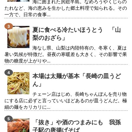
海に囲まれた房総半島。なめろうやくじらの
たれなど、海の恵みを生かした郷土料理で知られる。その
一方で、日常の食事...
夏に食べる冷たいほうとう 「山
梨のおざら」
海なし県、山梨は内陸特有の、冬寒く、夏は
暑い気候が特徴だ。昼夜の寒暖差も大きく、その影響で果
物の糖度が上がりや...
本場は太麺が基本「長崎の皿うど
ん」
チェーン店はじめ、長崎ちゃんぽんを売り物
にする店に必ずと言っていいほどあるのが皿うどんだ。極
細の麺をカリカリに...
「抜き」や酒のつまみにも 我孫
子駅の唐揚げそば