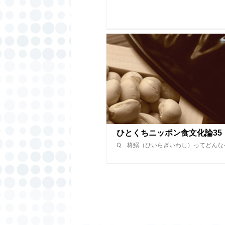
ひとくちニッポン食文化論35
Q 柊鰯（ひいらぎいわし）ってどんな