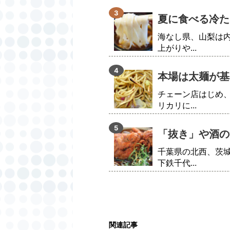
夏に食べる冷た
海なし県、山梨は
上がりや...
本場は太麺が基
チェーン店はじめ
リカリに...
「抜き」や酒の
千葉県の北西、茨
下鉄千代...
関連記事