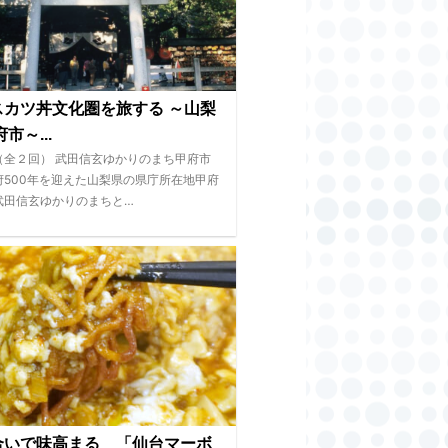
スカツ丼文化圏を旅する ～山梨
市～...
（全２回） 武田信玄ゆかりのまち甲府市
府500年を迎えた山梨県の県庁所在地甲府
武田信玄ゆかりのまちと…
合いで味高まる 「仙台マーボ