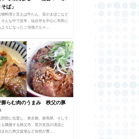
きそば」
名物料理と言えば牛たん、笹かまぼこなど
。そんな中で近年、仙台市を中心に市民に
るようになったご当地グルメ…
で膨らむ肉のうまみ 秩父の豚
丼
北西部に位置し、東京都、群馬県、そして
にも隣接する秩父市。荒川支流の清流と
囲まれた秩父盆地など自然が豊…