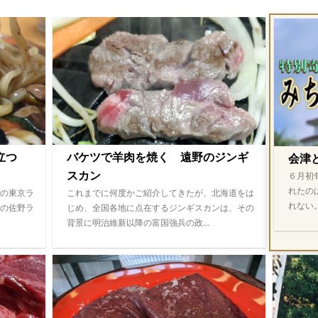
際立つ
バケツで羊肉を焼く 遠野のジンギ
会津
スカン
６月初
れたの
の東京ラ
これまでに何度かご紹介してきたが、北海道をは
れない
の佐野ラ
じめ、全国各地に点在するジンギスカンは、その
背景に明治維新以降の富国強兵の政…