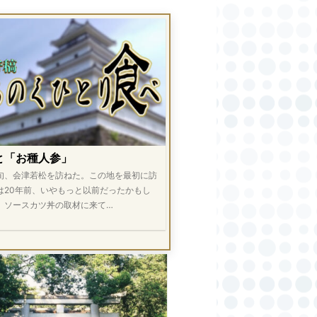
と「お種人参」
旬、会津若松を訪ねた。この地を最初に訪
は20年前、いやもっと以前だったかもし
。ソースカツ丼の取材に来て…