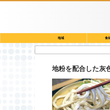
地域
食
地粉を配合した灰