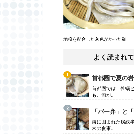
地粉を配合した灰色がかった麺
よく読まれ
首都圏で夏の岩
首都圏では、牡蠣
も、旬が...
「バー弁」と「
海に囲まれた房総
常の食事...