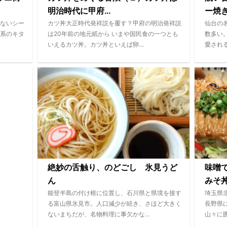
明治時代に甲府...
ー焼
ないシー
カツ丼大正時代発祥説を覆す？甲府の明治発祥説
仙台の
系のキタ
は20年前の地元紙から いまや国民食の一つとも
数多い
いえるカツ丼。カツ丼といえば卵…
愛され
絶妙の舌触り、のどごし 氷見うど
味噌
ん
みそ
能登半島の付け根に位置し、石川県と県境を接す
埼玉県
る富山県氷見市。人口減少が続き、さほど大きく
長野県
ないまちだが、名物料理に事欠かな…
山々に