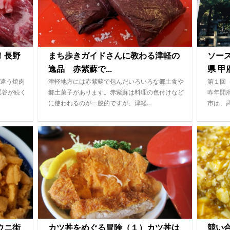
！長野
まち歩きガイドさんに教わる津軽の
ソー
逸品 赤紫蘇で...
県 甲府
違う焼肉
津軽地方には赤紫蘇で包んだいろいろな郷土食や
第１回
渓谷が続く
郷土菓子があります。赤紫蘇は料理の色付けなど
昨年開
に使われるのが一般的ですが、津軽…
市は、
ウニ街
カツ丼をめぐる冒険（１）カツ丼は
競い