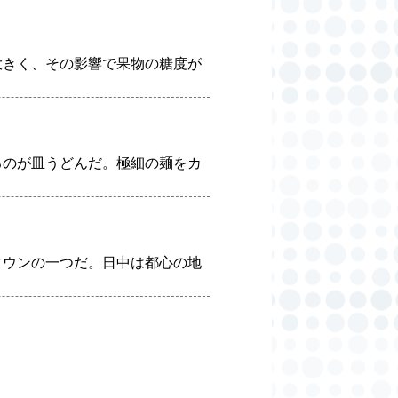
大きく、その影響で果物の糖度が
るのが皿うどんだ。極細の麺をカ
タウンの一つだ。日中は都心の地