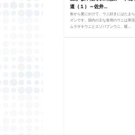
道（１）～佐井...
春から夏にかけて、ウニ好きにはたまら
ズンです。国内の主な食用のウニは寒流
ムラサキウニとエゾバフンウニ、暖…