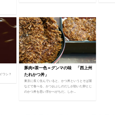
豚肉×茶一色＝グンマの味 「西上州
イワシ？
たれかつ丼」
東京に長く住んでいると、かつ丼というとそば屋
などで食べる、かつおぶしのだしが効いた卵とじ
のかつ丼を思い浮かべがちだ。しか…