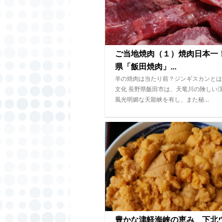
ご当地焼肉（１）焼肉日本一
県「飯田焼肉」...
羊の焼肉は当たり前？ジンギスカンとは
文化 長野県飯田市は、天竜川の険しい
風光明媚な天龍峡を有し、また秘…
豊かな津軽海峡の恵み 下北