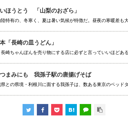
いほうとう 「山梨のおざら」
内陸特有の、冬寒く、夏は暑い気候が特徴だ。昼夜の寒暖差も
本「長崎の皿うどん」
、長崎ちゃんぽんを売り物にする店に必ずと言っていいほどあ
つまみにも 我孫子駅の唐揚げそば
城県との県境・利根川に面する我孫子は、数ある東京のベッド