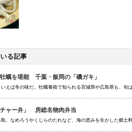
ている記事
牡蠣を堪能 千葉・飯岡の「磯ガキ」
といえば冬の味だ。牡蠣養殖で知られる宮城県や広島県も、旬
チャー弁」 房総名物肉弁当
半島。なめろうやくじらのたれなど、海の恵みを生かした郷土