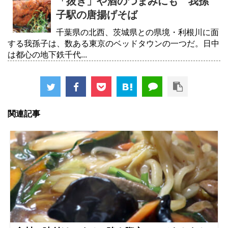
「抜き」や酒のつまみにも 我孫
子駅の唐揚げそば
千葉県の北西、茨城県との県境・利根川に面
する我孫子は、数ある東京のベッドタウンの一つだ。日中
は都心の地下鉄千代...
関連記事