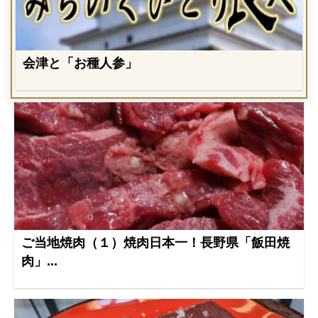
会津と「お種人参」
ご当地焼肉（１）焼肉日本一！長野県「飯田焼
肉」...