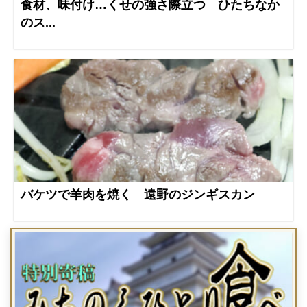
食材、味付け…くせの強さ際立つ ひたちなか
のス...
バケツで羊肉を焼く 遠野のジンギスカン