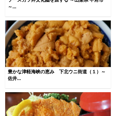
ソースカツ丼文化圏を旅する ～山梨県 甲府市
～...
豊かな津軽海峡の恵み 下北ウニ街道（１）～
佐井...