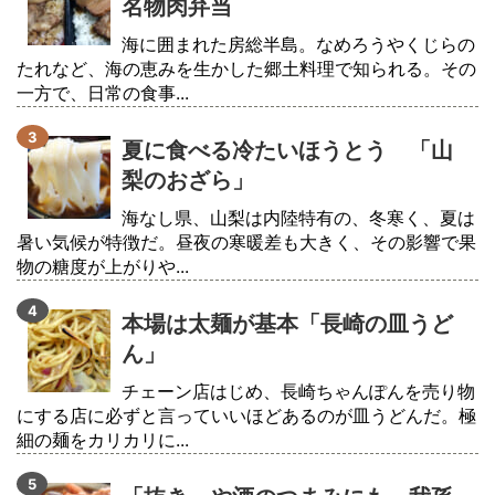
名物肉弁当
海に囲まれた房総半島。なめろうやくじらの
たれなど、海の恵みを生かした郷土料理で知られる。その
一方で、日常の食事...
夏に食べる冷たいほうとう 「山
梨のおざら」
海なし県、山梨は内陸特有の、冬寒く、夏は
暑い気候が特徴だ。昼夜の寒暖差も大きく、その影響で果
物の糖度が上がりや...
本場は太麺が基本「長崎の皿うど
ん」
チェーン店はじめ、長崎ちゃんぽんを売り物
にする店に必ずと言っていいほどあるのが皿うどんだ。極
細の麺をカリカリに...