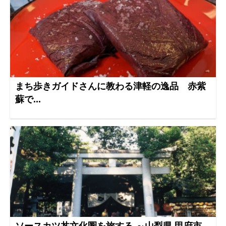
まち歩きガイドさんに教わる津軽の逸品 赤紫
蘇で...