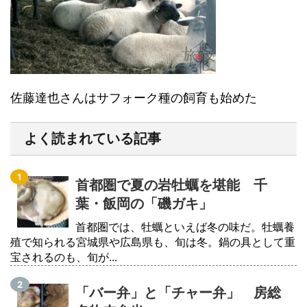
佐藤達也さんはサフォーク種の飼育も始めた
よく読まれている記事
首都圏で夏の岩牡蠣を堪能 千
葉・飯岡の「磯ガキ」
首都圏では、牡蠣といえば冬の味だ。牡蠣養
殖で知られる宮城県や広島県も、旬は冬。鍋の具として重
宝されるのも、旬が...
「バー弁」と「チャー弁」 房総