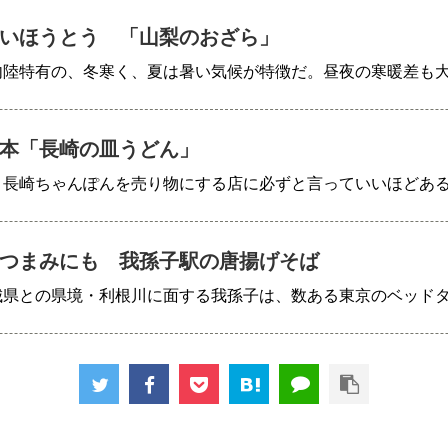
いほうとう 「山梨のおざら」
内陸特有の、冬寒く、夏は暑い気候が特徴だ。昼夜の寒暖差も
本「長崎の皿うどん」
、長崎ちゃんぽんを売り物にする店に必ずと言っていいほどあ
つまみにも 我孫子駅の唐揚げそば
城県との県境・利根川に面する我孫子は、数ある東京のベッド