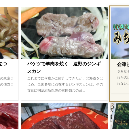
際立つ
バケツで羊肉を焼く 遠野のジンギ
会津
スカン
６月初
れたの
の東京ラ
これまでに何度かご紹介してきたが、北海道をは
れない
の佐野ラ
じめ、全国各地に点在するジンギスカンは、その
背景に明治維新以降の富国強兵の政…