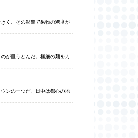
大きく、その影響で果物の糖度が
るのが皿うどんだ。極細の麺をカ
タウンの一つだ。日中は都心の地