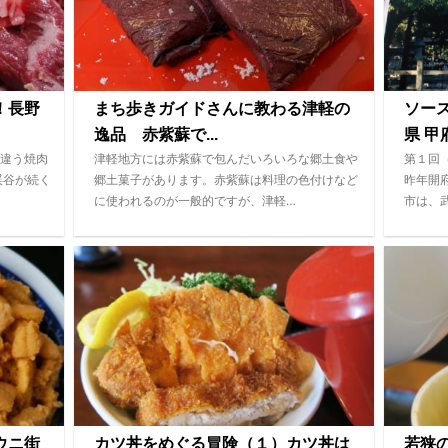
！長野
まち歩きガイドさんに教わる津軽の
ソー
逸品 赤紫蘇で...
県 甲府
違う焼肉
津軽地方には赤紫蘇で包んだいろいろな郷土食や
第１回
渓谷が続く
郷土菓子があります。赤紫蘇は料理の色付けなど
昨年開
に使われるのが一般的ですが、津軽…
市は、
ウニ街
カツ丼をめぐる冒険（１）カツ丼は
若狭