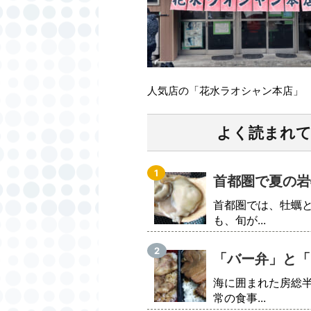
人気店の「花水ラオシャン本店」
よく読まれ
首都圏で夏の岩
首都圏では、牡蠣
も、旬が...
「バー弁」と「
海に囲まれた房総
常の食事...