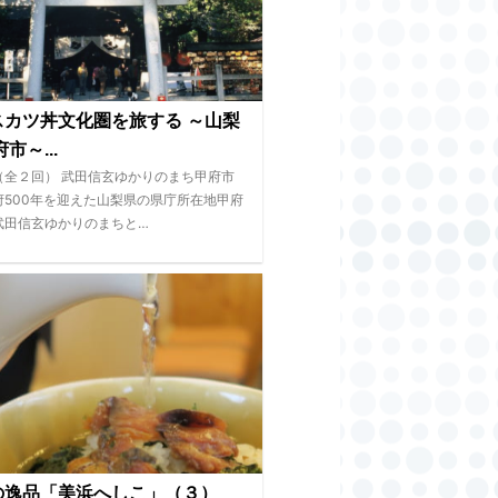
スカツ丼文化圏を旅する ～山梨
市～...
（全２回） 武田信玄ゆかりのまち甲府市
府500年を迎えた山梨県の県庁所在地甲府
武田信玄ゆかりのまちと…
の逸品「美浜へしこ」（３）