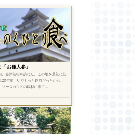
と「お種人参」
旬、会津若松を訪ねた。この地を最初に訪
は20年前、いやもっと以前だったかもし
。ソースカツ丼の取材に来て…