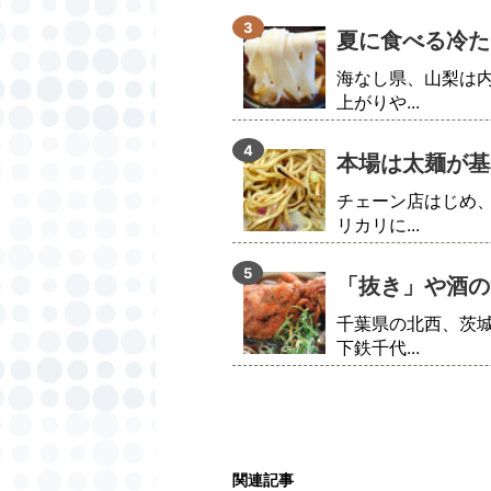
夏に食べる冷た
海なし県、山梨は
上がりや...
本場は太麺が基
チェーン店はじめ
リカリに...
「抜き」や酒の
千葉県の北西、茨
下鉄千代...
関連記事