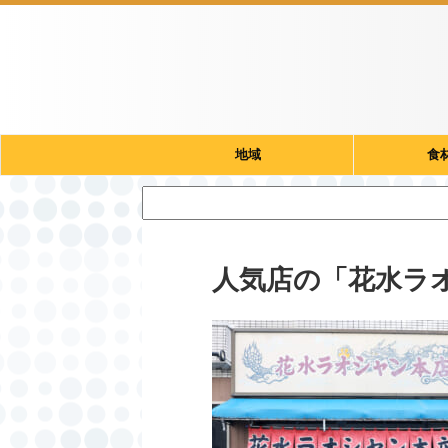
地域
食
人気店の「花水ラ