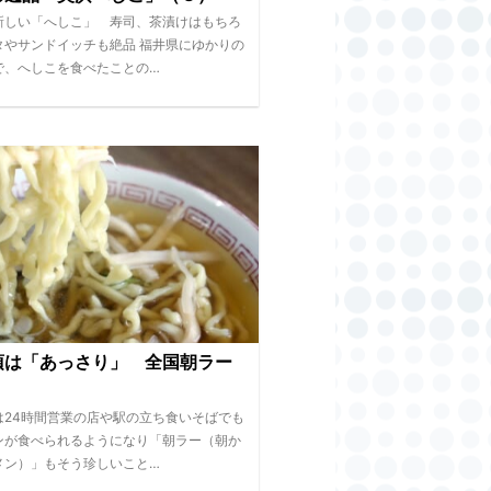
新しい「へしこ」 寿司、茶漬けはもちろ
タやサンドイッチも絶品 福井県にゆかりの
で、へしこを食べたことの…
項は「あっさり」 全国朝ラー
は24時間営業の店や駅の立ち食いそばでも
ンが食べられるようになり「朝ラー（朝か
メン）」もそう珍しいこと…