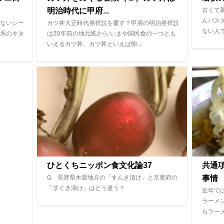
古くて
明治時代に甲府...
んパス
ないシー
カツ丼大正時代発祥説を覆す？甲府の明治発祥説
ない人
系のキタ
は20年前の地元紙から いまや国民食の一つとも
いえるカツ丼。カツ丼といえば卵…
ひとくちニッポン食文化論37
共通
Q 長野県木曽地方の「すんき漬け」と京都府の
事情
「すぐき漬け」はどう違う？
近年で
ラーメ
らラー