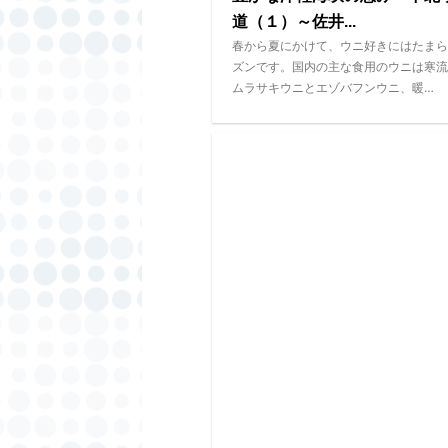
道（１）～佐井...
春から夏にかけて、ウニ好きにはたまら
ズンです。国内の主な食用のウニは寒流
ムラサキウニとエゾバフンウニ、暖…