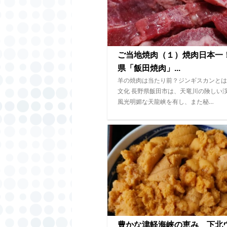
ご当地焼肉（１）焼肉日本一
県「飯田焼肉」...
羊の焼肉は当たり前？ジンギスカンとは
文化 長野県飯田市は、天竜川の険しい
風光明媚な天龍峡を有し、また秘…
豊かな津軽海峡の恵み 下北