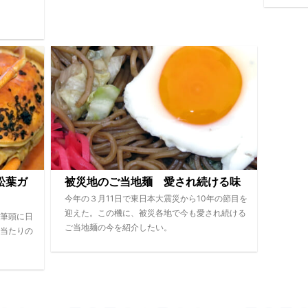
松葉ガ
被災地のご当地麺 愛され続ける味
今年の３月11日で東日本大震災から10年の節目を
迎えた。この機に、被災各地で今も愛され続ける
筆頭に日
ご当地麺の今を紹介したい。
当たりの