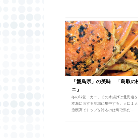
「蟹鳥県」の美味 「鳥取の
ニ」
冬の味覚・カニ。その水揚げは北海道を
本海に面する地域に集中する。人口１人
漁獲高でトップを誇るのは鳥取県だ…