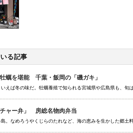
ている記事
牡蠣を堪能 千葉・飯岡の「磯ガキ」
といえば冬の味だ。牡蠣養殖で知られる宮城県や広島県も、旬
チャー弁」 房総名物肉弁当
半島。なめろうやくじらのたれなど、海の恵みを生かした郷土