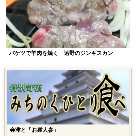
バケツで羊肉を焼く 遠野のジンギスカン
会津と「お種人参」