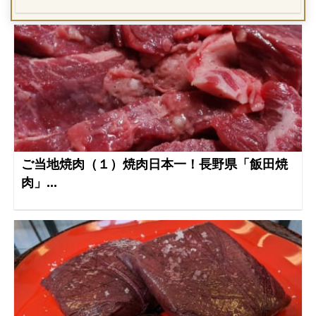
ご当地焼肉（１）焼肉日本一！長野県「飯田焼
肉」...