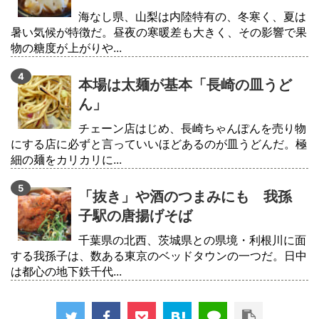
海なし県、山梨は内陸特有の、冬寒く、夏は
暑い気候が特徴だ。昼夜の寒暖差も大きく、その影響で果
物の糖度が上がりや...
本場は太麺が基本「長崎の皿うど
ん」
チェーン店はじめ、長崎ちゃんぽんを売り物
にする店に必ずと言っていいほどあるのが皿うどんだ。極
細の麺をカリカリに...
「抜き」や酒のつまみにも 我孫
子駅の唐揚げそば
千葉県の北西、茨城県との県境・利根川に面
する我孫子は、数ある東京のベッドタウンの一つだ。日中
は都心の地下鉄千代...