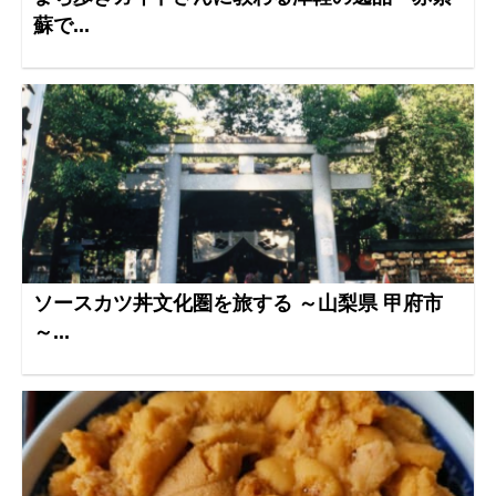
蘇で...
ソースカツ丼文化圏を旅する ～山梨県 甲府市
～...