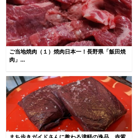
ご当地焼肉（１）焼肉日本一！長野県「飯田焼
肉」...
まち歩きガイドさんに教わる津軽の逸品 赤紫