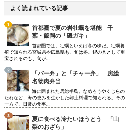
よく読まれている記事
首都圏で夏の岩牡蠣を堪能 千
葉・飯岡の「磯ガキ」
首都圏では、牡蠣といえば冬の味だ。牡蠣養
殖で知られる宮城県や広島県も、旬は冬。鍋の具として重
宝されるのも、旬が...
「バー弁」と「チャー弁」 房総
名物肉弁当
海に囲まれた房総半島。なめろうやくじらの
たれなど、海の恵みを生かした郷土料理で知られる。その
一方で、日常の食事...
夏に食べる冷たいほうとう 「山
梨のおざら」