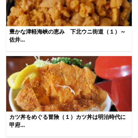
豊かな津軽海峡の恵み 下北ウニ街道（１）～
佐井...
カツ丼をめぐる冒険（１）カツ丼は明治時代に
甲府...