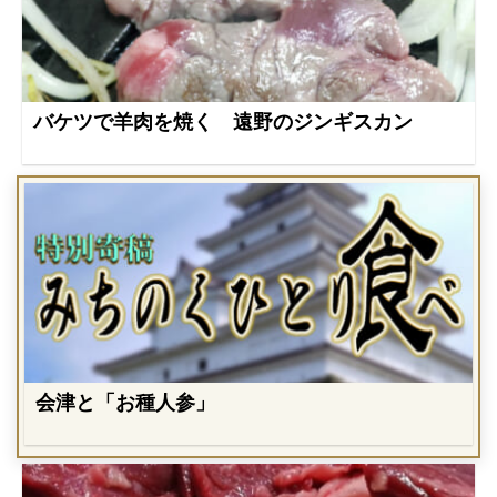
バケツで羊肉を焼く 遠野のジンギスカン
会津と「お種人参」