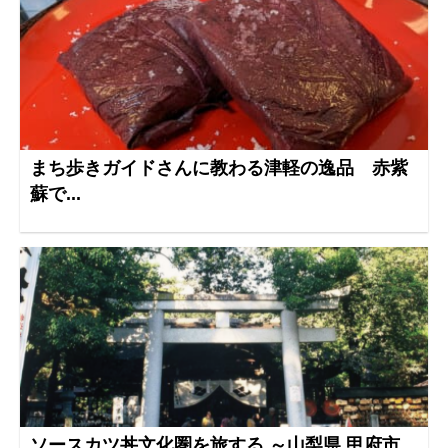
まち歩きガイドさんに教わる津軽の逸品 赤紫
蘇で...
ソースカツ丼文化圏を旅する ～山梨県 甲府市