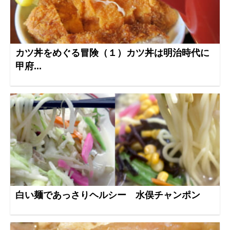
カツ丼をめぐる冒険（１）カツ丼は明治時代に
甲府...
白い麺であっさりヘルシー 水俣チャンポン