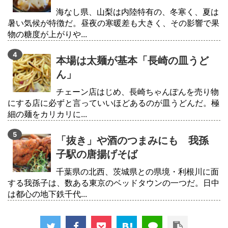
海なし県、山梨は内陸特有の、冬寒く、夏は
暑い気候が特徴だ。昼夜の寒暖差も大きく、その影響で果
物の糖度が上がりや...
本場は太麺が基本「長崎の皿うど
ん」
チェーン店はじめ、長崎ちゃんぽんを売り物
にする店に必ずと言っていいほどあるのが皿うどんだ。極
細の麺をカリカリに...
「抜き」や酒のつまみにも 我孫
子駅の唐揚げそば
千葉県の北西、茨城県との県境・利根川に面
する我孫子は、数ある東京のベッドタウンの一つだ。日中
は都心の地下鉄千代...