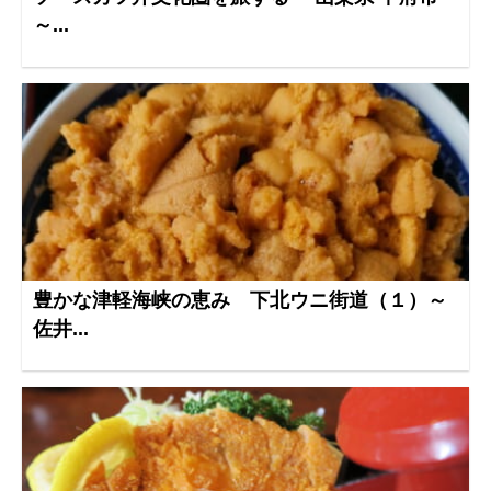
～...
豊かな津軽海峡の恵み 下北ウニ街道（１）～
佐井...