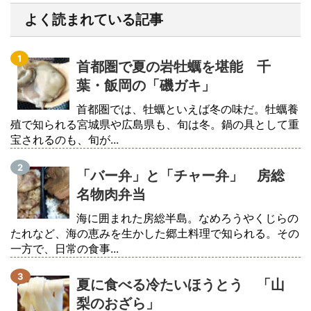
よく読まれている記事
首都圏で夏の岩牡蠣を堪能 千
葉・飯岡の「磯ガキ」
首都圏では、牡蠣といえば冬の味だ。牡蠣養
殖で知られる宮城県や広島県も、旬は冬。鍋の具として重
宝されるのも、旬が...
「バー弁」と「チャー弁」 房総
名物肉弁当
海に囲まれた房総半島。なめろうやくじらの
たれなど、海の恵みを生かした郷土料理で知られる。その
一方で、日常の食事...
夏に食べる冷たいほうとう 「山
梨のおざら」