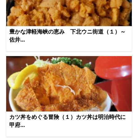
豊かな津軽海峡の恵み 下北ウニ街道（１）～
佐井...
カツ丼をめぐる冒険（１）カツ丼は明治時代に
甲府...