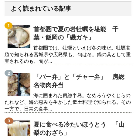
よく読まれている記事
首都圏で夏の岩牡蠣を堪能 千
葉・飯岡の「磯ガキ」
首都圏では、牡蠣といえば冬の味だ。牡蠣養
殖で知られる宮城県や広島県も、旬は冬。鍋の具として重
宝されるのも、旬が...
「バー弁」と「チャー弁」 房総
名物肉弁当
海に囲まれた房総半島。なめろうやくじらの
たれなど、海の恵みを生かした郷土料理で知られる。その
一方で、日常の食事...
夏に食べる冷たいほうとう 「山
梨のおざら」