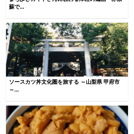
蘇で...
ソースカツ丼文化圏を旅する ～山梨県 甲府市
～...