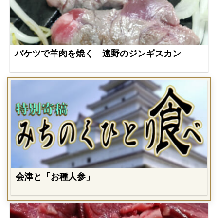
バケツで羊肉を焼く 遠野のジンギスカン
会津と「お種人参」