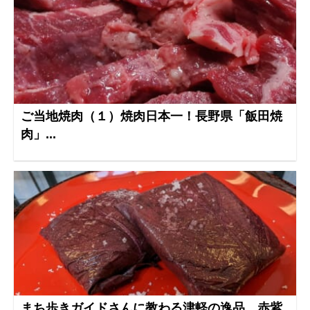
ご当地焼肉（１）焼肉日本一！長野県「飯田焼
肉」...
まち歩きガイドさんに教わる津軽の逸品 赤紫