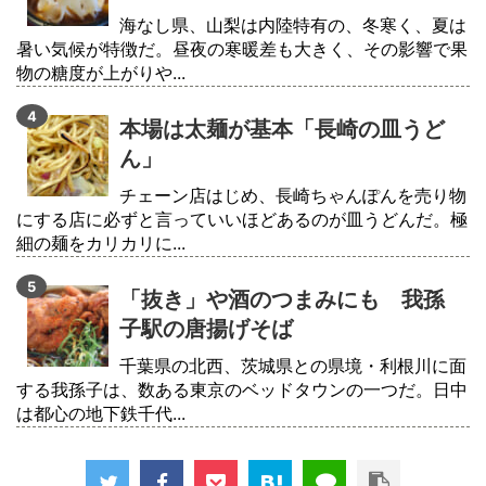
海なし県、山梨は内陸特有の、冬寒く、夏は
暑い気候が特徴だ。昼夜の寒暖差も大きく、その影響で果
物の糖度が上がりや...
本場は太麺が基本「長崎の皿うど
ん」
チェーン店はじめ、長崎ちゃんぽんを売り物
にする店に必ずと言っていいほどあるのが皿うどんだ。極
細の麺をカリカリに...
「抜き」や酒のつまみにも 我孫
子駅の唐揚げそば
千葉県の北西、茨城県との県境・利根川に面
する我孫子は、数ある東京のベッドタウンの一つだ。日中
は都心の地下鉄千代...