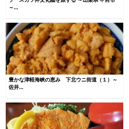
ソースカツ丼文化圏を旅する ～山梨県 甲府市
～...
豊かな津軽海峡の恵み 下北ウニ街道（１）～
佐井...