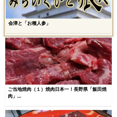
会津と「お種人参」
ご当地焼肉（１）焼肉日本一！長野県「飯田焼
肉」...