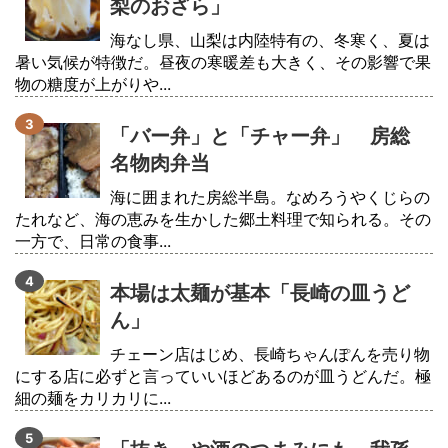
梨のおざら」
海なし県、山梨は内陸特有の、冬寒く、夏は
暑い気候が特徴だ。昼夜の寒暖差も大きく、その影響で果
物の糖度が上がりや...
「バー弁」と「チャー弁」 房総
名物肉弁当
海に囲まれた房総半島。なめろうやくじらの
たれなど、海の恵みを生かした郷土料理で知られる。その
一方で、日常の食事...
本場は太麺が基本「長崎の皿うど
ん」
チェーン店はじめ、長崎ちゃんぽんを売り物
にする店に必ずと言っていいほどあるのが皿うどんだ。極
細の麺をカリカリに...