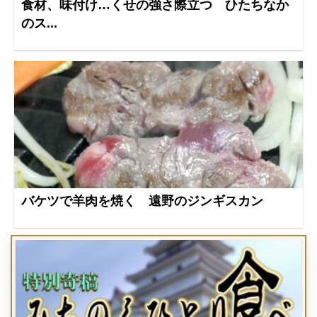
食材、味付け…くせの強さ際立つ ひたちなか
のス...
バケツで羊肉を焼く 遠野のジンギスカン