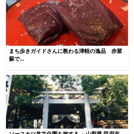
まち歩きガイドさんに教わる津軽の逸品 赤紫
蘇で...