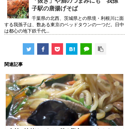
「抜き」や酒のつまみにも 我孫
子駅の唐揚げそば
千葉県の北西、茨城県との県境・利根川に面
する我孫子は、数ある東京のベッドタウンの一つだ。日中
は都心の地下鉄千代...
関連記事