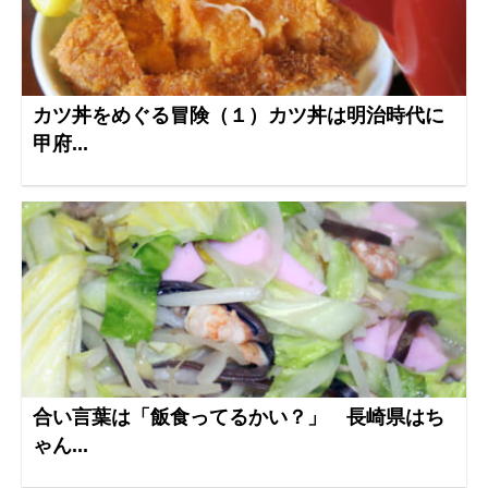
カツ丼をめぐる冒険（１）カツ丼は明治時代に
甲府...
合い言葉は「飯食ってるかい？」 長崎県はち
ゃん...