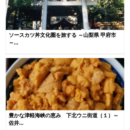
ソースカツ丼文化圏を旅する ～山梨県 甲府市
～...
豊かな津軽海峡の恵み 下北ウニ街道（１）～
佐井...