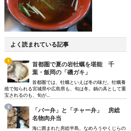
よく読まれている記事
首都圏で夏の岩牡蠣を堪能 千
葉・飯岡の「磯ガキ」
首都圏では、牡蠣といえば冬の味だ。牡蠣養
殖で知られる宮城県や広島県も、旬は冬。鍋の具として重
宝されるのも、旬が...
「バー弁」と「チャー弁」 房総
名物肉弁当
海に囲まれた房総半島。なめろうやくじらの