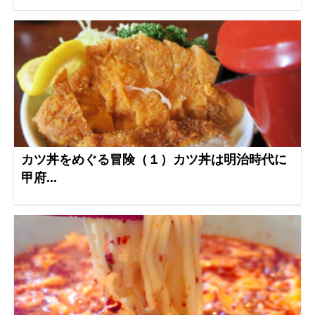
カツ丼をめぐる冒険（１）カツ丼は明治時代に
甲府...