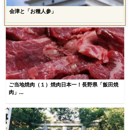
会津と「お種人参」
ご当地焼肉（１）焼肉日本一！長野県「飯田焼
肉」...