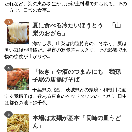
たれなど、海の恵みを生かした郷土料理で知られる。その
一方で、日常の食事...
夏に食べる冷たいほうとう 「山
梨のおざら」
海なし県、山梨は内陸特有の、冬寒く、夏は
暑い気候が特徴だ。昼夜の寒暖差も大きく、その影響で果
物の糖度が上がりや...
「抜き」や酒のつまみにも 我孫
子駅の唐揚げそば
千葉県の北西、茨城県との県境・利根川に面
する我孫子は、数ある東京のベッドタウンの一つだ。日中
は都心の地下鉄千代...
本場は太麺が基本「長崎の皿うど
ん」