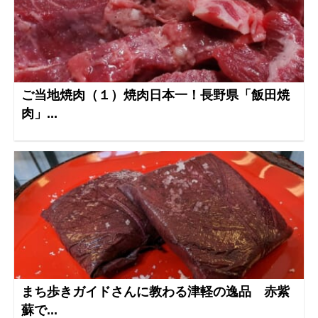
ご当地焼肉（１）焼肉日本一！長野県「飯田焼
肉」...
まち歩きガイドさんに教わる津軽の逸品 赤紫
蘇で...