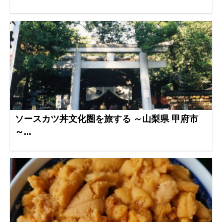
ソースカツ丼文化圏を旅する ～山梨県 甲府市
～...