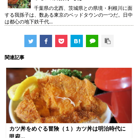
千葉県の北西、茨城県との県境・利根川に面
する我孫子は、数ある東京のベッドタウンの一つだ。日中
は都心の地下鉄千代...
関連記事
カツ丼をめぐる冒険（１）カツ丼は明治時代に
甲府...