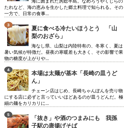
海に囲まれた房総半島。なめろうやくじらの
たれなど、海の恵みを生かした郷土料理で知られる。その
一方で、日常の食事...
夏に食べる冷たいほうとう 「山
梨のおざら」
海なし県、山梨は内陸特有の、冬寒く、夏は
暑い気候が特徴だ。昼夜の寒暖差も大きく、その影響で果
物の糖度が上がりや...
本場は太麺が基本「長崎の皿うど
ん」
チェーン店はじめ、長崎ちゃんぽんを売り物
にする店に必ずと言っていいほどあるのが皿うどんだ。極
細の麺をカリカリに...
「抜き」や酒のつまみにも 我孫
子駅の唐揚げそば