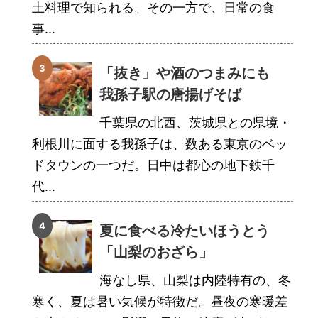
土料理で知られる。その一方で、日常の食
事...
「抜き」や酒のつまみにも
我孫子駅の唐揚げそば
千葉県の北西、茨城県との県境・
利根川に面する我孫子は、数ある東京のベッ
ドタウンの一つだ。日中は都心の地下鉄千
代...
夏に食べる冷たいほうとう
「山梨のおざら」
海なし県、山梨は内陸特有の、冬
寒く、夏は暑い気候が特徴だ。昼夜の寒暖差