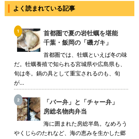
よく読まれている記事
首都圏で夏の岩牡蠣を堪能
千葉・飯岡の「磯ガキ」
首都圏では、牡蠣といえば冬の味
だ。牡蠣養殖で知られる宮城県や広島県も、
旬は冬。鍋の具として重宝されるのも、旬
が...
「バー弁」と「チャー弁」
房総名物肉弁当
海に囲まれた房総半島。なめろう
やくじらのたれなど、海の恵みを生かした郷