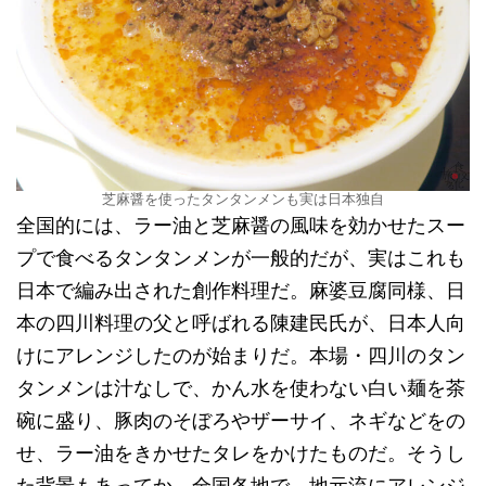
芝麻醤を使ったタンタンメンも実は日本独自
全国的には、ラー油と芝麻醤の風味を効かせたスー
プで食べるタンタンメンが一般的だが、実はこれも
日本で編み出された創作料理だ。麻婆豆腐同様、日
本の四川料理の父と呼ばれる陳建民氏が、日本人向
けにアレンジしたのが始まりだ。本場・四川のタン
タンメンは汁なしで、かん水を使わない白い麺を茶
碗に盛り、豚肉のそぼろやザーサイ、ネギなどをの
せ、ラー油をきかせたタレをかけたものだ。そうし
た背景もあってか、全国各地で、地元流にアレンジ