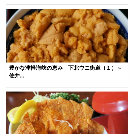
豊かな津軽海峡の恵み 下北ウニ街道（１）～
佐井...