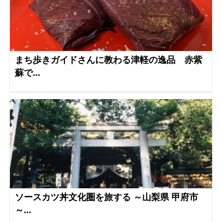
まち歩きガイドさんに教わる津軽の逸品 赤紫
蘇で...
ソースカツ丼文化圏を旅する ～山梨県 甲府市
～...