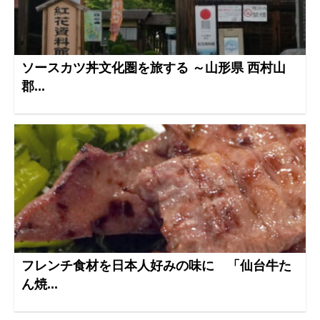
ソースカツ丼文化圏を旅する ～山形県 西村山
郡...
フレンチ食材を日本人好みの味に 「仙台牛た
ん焼...