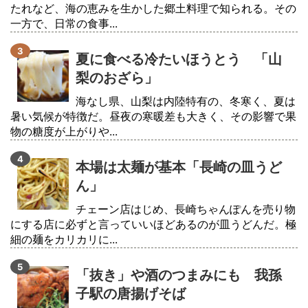
たれなど、海の恵みを生かした郷土料理で知られる。その
一方で、日常の食事...
夏に食べる冷たいほうとう 「山
梨のおざら」
海なし県、山梨は内陸特有の、冬寒く、夏は
暑い気候が特徴だ。昼夜の寒暖差も大きく、その影響で果
物の糖度が上がりや...
本場は太麺が基本「長崎の皿うど
ん」
チェーン店はじめ、長崎ちゃんぽんを売り物
にする店に必ずと言っていいほどあるのが皿うどんだ。極
細の麺をカリカリに...
「抜き」や酒のつまみにも 我孫
子駅の唐揚げそば