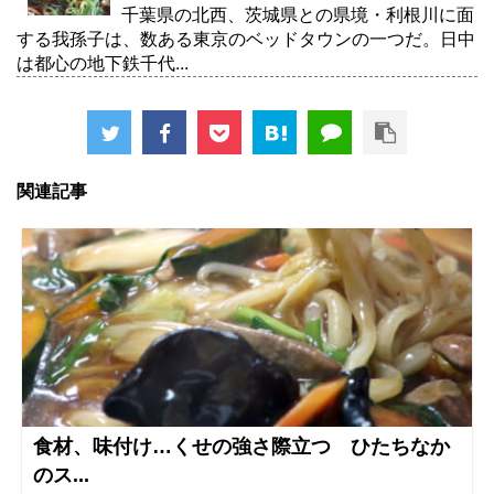
千葉県の北西、茨城県との県境・利根川に面
する我孫子は、数ある東京のベッドタウンの一つだ。日中
は都心の地下鉄千代...
関連記事
食材、味付け…くせの強さ際立つ ひたちなか
のス...