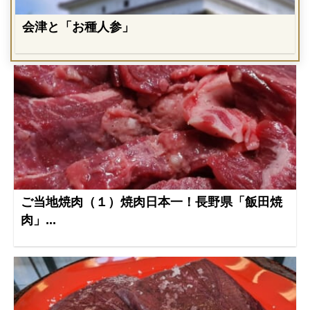
会津と「お種人参」
ご当地焼肉（１）焼肉日本一！長野県「飯田焼
肉」...