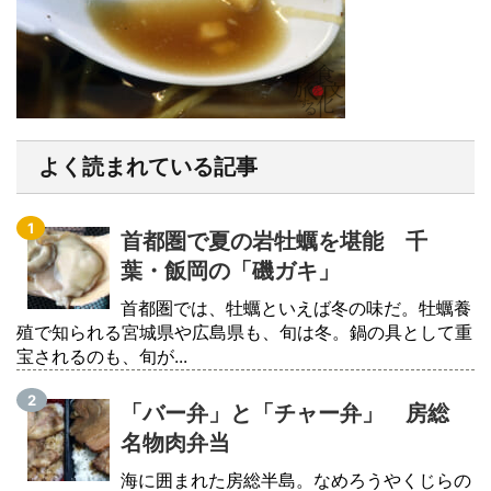
よく読まれている記事
首都圏で夏の岩牡蠣を堪能 千
葉・飯岡の「磯ガキ」
首都圏では、牡蠣といえば冬の味だ。牡蠣養
殖で知られる宮城県や広島県も、旬は冬。鍋の具として重
宝されるのも、旬が...
「バー弁」と「チャー弁」 房総
名物肉弁当
海に囲まれた房総半島。なめろうやくじらの