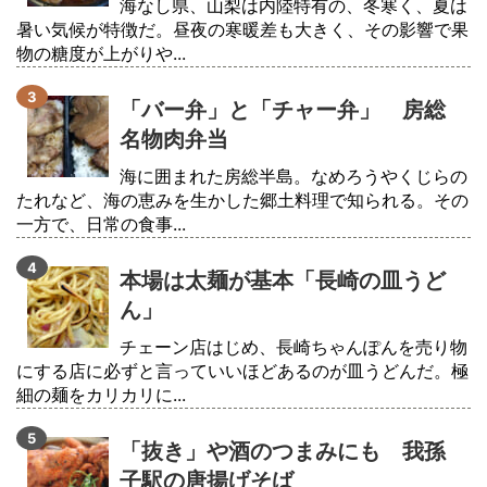
海なし県、山梨は内陸特有の、冬寒く、夏は
暑い気候が特徴だ。昼夜の寒暖差も大きく、その影響で果
物の糖度が上がりや...
「バー弁」と「チャー弁」 房総
名物肉弁当
海に囲まれた房総半島。なめろうやくじらの
たれなど、海の恵みを生かした郷土料理で知られる。その
一方で、日常の食事...
本場は太麺が基本「長崎の皿うど
ん」
チェーン店はじめ、長崎ちゃんぽんを売り物
にする店に必ずと言っていいほどあるのが皿うどんだ。極
細の麺をカリカリに...
「抜き」や酒のつまみにも 我孫
子駅の唐揚げそば