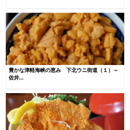
豊かな津軽海峡の恵み 下北ウニ街道（１）～
佐井...