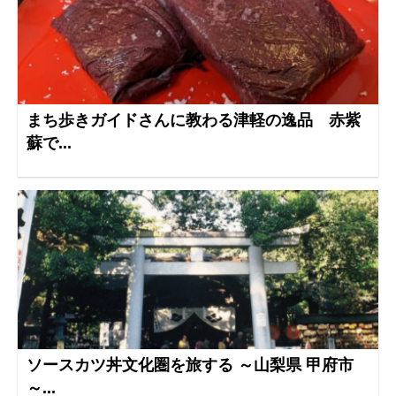
まち歩きガイドさんに教わる津軽の逸品 赤紫
蘇で...
ソースカツ丼文化圏を旅する ～山梨県 甲府市
～...