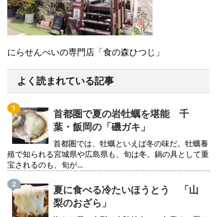
にらせんべいの専門店「食の森ひつじ」
よく読まれている記事
首都圏で夏の岩牡蠣を堪能 千
葉・飯岡の「磯ガキ」
首都圏では、牡蠣といえば冬の味だ。牡蠣養
殖で知られる宮城県や広島県も、旬は冬。鍋の具として重
宝されるのも、旬が...
夏に食べる冷たいほうとう 「山
梨のおざら」