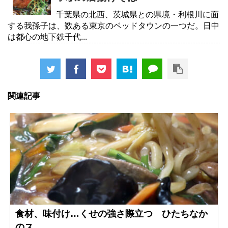
千葉県の北西、茨城県との県境・利根川に面
する我孫子は、数ある東京のベッドタウンの一つだ。日中
は都心の地下鉄千代...
関連記事
食材、味付け…くせの強さ際立つ ひたちなか
のス...