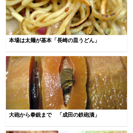
本場は太麺が基本「長崎の皿うどん」
大砲から拳銃まで 「成田の鉄砲漬」