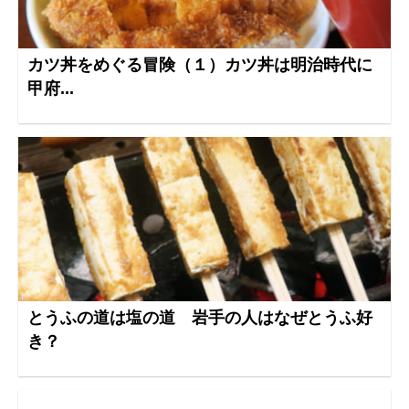
カツ丼をめぐる冒険（１）カツ丼は明治時代に
甲府...
とうふの道は塩の道 岩手の人はなぜとうふ好
き？