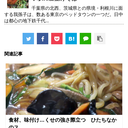
千葉県の北西、茨城県との県境・利根川に面
する我孫子は、数ある東京のベッドタウンの一つだ。日中
は都心の地下鉄千代...
関連記事
食材、味付け…くせの強さ際立つ ひたちなか
のス...