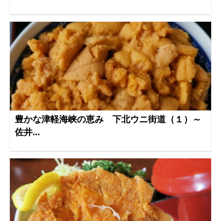
豊かな津軽海峡の恵み 下北ウニ街道（１）～
佐井...