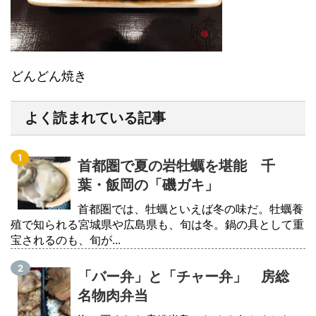
どんどん焼き
よく読まれている記事
首都圏で夏の岩牡蠣を堪能 千
葉・飯岡の「磯ガキ」
首都圏では、牡蠣といえば冬の味だ。牡蠣養
殖で知られる宮城県や広島県も、旬は冬。鍋の具として重
宝されるのも、旬が...
「バー弁」と「チャー弁」 房総
名物肉弁当