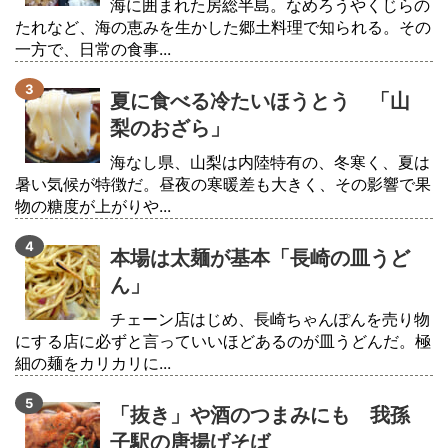
海に囲まれた房総半島。なめろうやくじらの
たれなど、海の恵みを生かした郷土料理で知られる。その
一方で、日常の食事...
夏に食べる冷たいほうとう 「山
梨のおざら」
海なし県、山梨は内陸特有の、冬寒く、夏は
暑い気候が特徴だ。昼夜の寒暖差も大きく、その影響で果
物の糖度が上がりや...
本場は太麺が基本「長崎の皿うど
ん」
チェーン店はじめ、長崎ちゃんぽんを売り物
にする店に必ずと言っていいほどあるのが皿うどんだ。極
細の麺をカリカリに...
「抜き」や酒のつまみにも 我孫
子駅の唐揚げそば