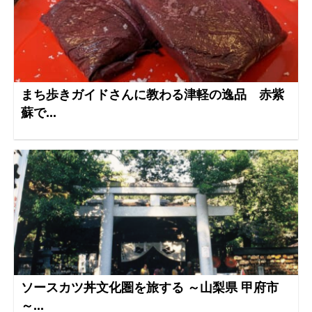
まち歩きガイドさんに教わる津軽の逸品 赤紫
蘇で...
ソースカツ丼文化圏を旅する ～山梨県 甲府市
～...