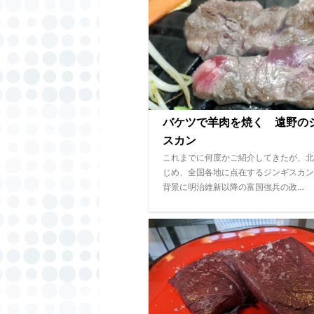
バケツで羊肉を焼く 遠野の
スカン
これまでに何度かご紹介してきたが、北
じめ、全国各地に点在するジンギスカン
背景に明治維新以降の富国強兵の政…