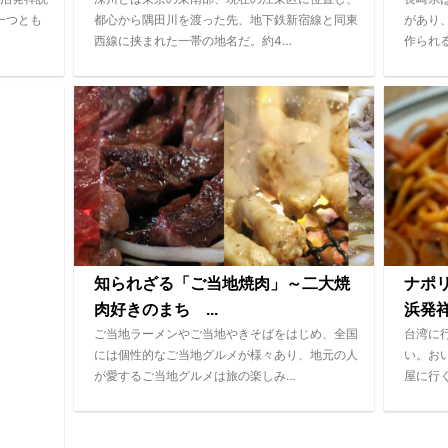
一つとも
都心から隅田川を渡った先、地下鉄新宿線と同東
があり
西線に挟まれた一帯の地名だ。約4…
作られ
知られざる「ご当地焼肉」～二大焼
ナポ
肉好きのまち ...
浜発祥
ご当地ラーメンやご当地やきそばをはじめ、全国
台湾に
には個性的なご当地グルメが様々あり、地元の人
い。お
が愛するご当地グルメは旅の楽しみ…
屋に行