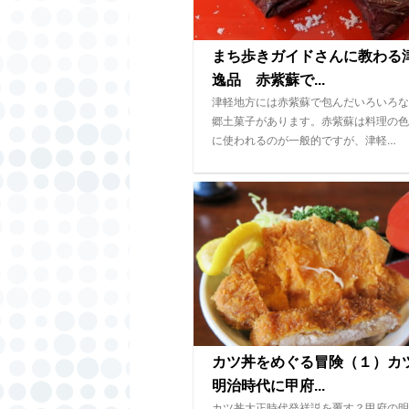
まち歩きガイドさんに教わる
逸品 赤紫蘇で...
津軽地方には赤紫蘇で包んだいろいろな
郷土菓子があります。赤紫蘇は料理の色
に使われるのが一般的ですが、津軽…
カツ丼をめぐる冒険（１）カ
明治時代に甲府...
カツ丼大正時代発祥説を覆す？甲府の明