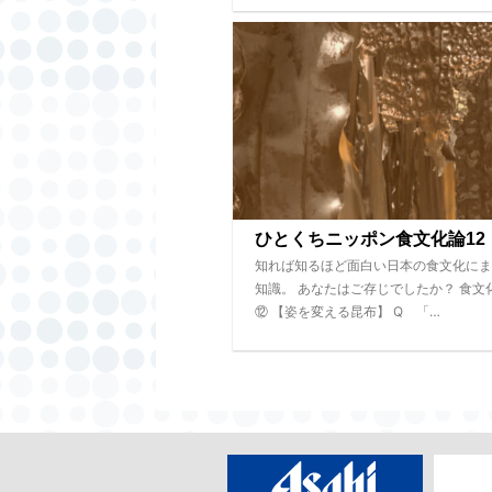
ひとくちニッポン食文化論12
知れば知るほど面白い日本の食文化にま
知識。 あなたはご存じでしたか？ 食文
⑫ 【姿を変える昆布】 Q 「…