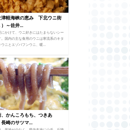
な津軽海峡の恵み 下北ウニ街
）～佐井...
夏にかけて、ウニ好きにはたまらないシー
す。国内の主な食用のウニは寒流系のキタ
キウニとエゾバフンウニ、暖…
衛、かんころもち、つきあ
長崎のサツマ...
は、平地が少なく、県内各地に山岳、丘陵