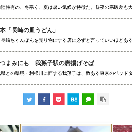
内陸特有の、冬寒く、夏は暑い気候が特徴だ。昼夜の寒暖差も
本「長崎の皿うどん」
、長崎ちゃんぽんを売り物にする店に必ずと言っていいほどあ
つまみにも 我孫子駅の唐揚げそば
城県との県境・利根川に面する我孫子は、数ある東京のベッド