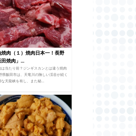
地焼肉（１）焼肉日本一！長野
田焼肉」...
肉は当たり前？ジンギスカンとは違う焼肉
長野県飯田市は、天竜川の険しい渓谷が続く
媚な天龍峡を有し、また秘…