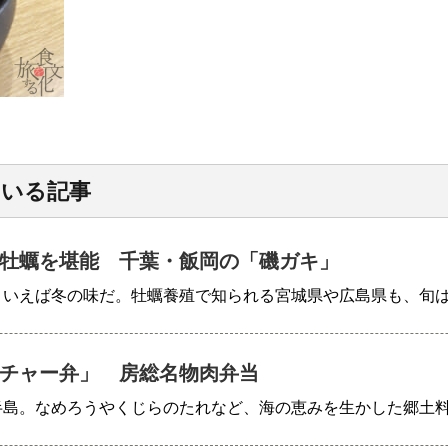
ている記事
牡蠣を堪能 千葉・飯岡の「磯ガキ」
といえば冬の味だ。牡蠣養殖で知られる宮城県や広島県も、旬
チャー弁」 房総名物肉弁当
半島。なめろうやくじらのたれなど、海の恵みを生かした郷土