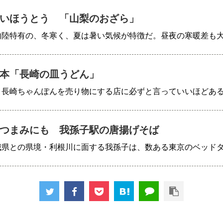
いほうとう 「山梨のおざら」
内陸特有の、冬寒く、夏は暑い気候が特徴だ。昼夜の寒暖差も
本「長崎の皿うどん」
、長崎ちゃんぽんを売り物にする店に必ずと言っていいほどあ
つまみにも 我孫子駅の唐揚げそば
城県との県境・利根川に面する我孫子は、数ある東京のベッド