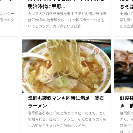
明治時代に甲府...
きそ
ないシー
カツ丼大正時代発祥説を覆す？甲府の明治発祥説
全国に
系のキタ
は20年前の地元紙から いまや国民食の一つとも
蒸し麺
いえるカツ丼。カツ丼といえば卵…
た富士
漁師も製鉄マンも同時に満足 釜石
鮮度
ラーメン
き 群
岩手県釜石市は「鉄と魚とラグビーのまち」とし
群馬県
て知られる。釜石ラーメンは、そんなまちのくら
きた。
しの中から生まれたご当地グルメだ。
顕著だ
は、古