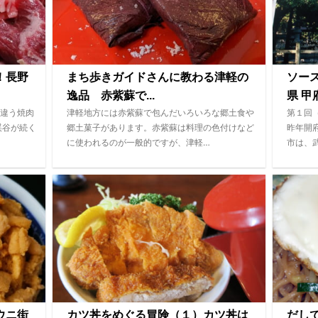
！長野
まち歩きガイドさんに教わる津軽の
ソー
逸品 赤紫蘇で...
県 甲府
違う焼肉
津軽地方には赤紫蘇で包んだいろいろな郷土食や
第１回
渓谷が続く
郷土菓子があります。赤紫蘇は料理の色付けなど
昨年開
に使われるのが一般的ですが、津軽…
市は、
ウニ街
カツ丼をめぐる冒険（１）カツ丼は
だし