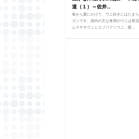
道（１）～佐井...
春から夏にかけて、ウニ好きにはたまら
ズンです。国内の主な食用のウニは寒流
ムラサキウニとエゾバフンウニ、暖…