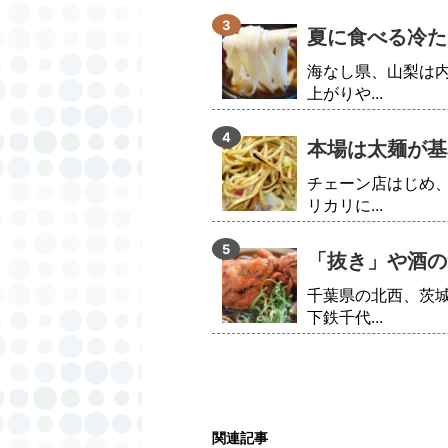
夏に食べる冷た
海なし県、山梨は
上がりや...
本場は太麺が基
チェーン店はじめ
リカリに...
「抜き」や酒の
千葉県の北西、茨
下鉄千代...
関連記事