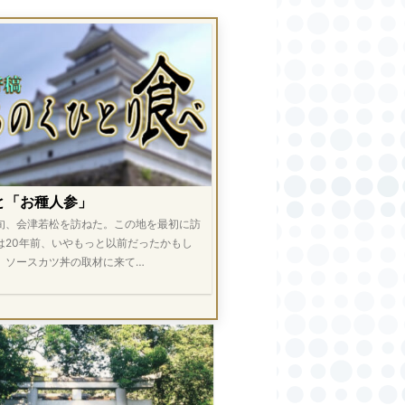
と「お種人参」
旬、会津若松を訪ねた。この地を最初に訪
は20年前、いやもっと以前だったかもし
。ソースカツ丼の取材に来て…