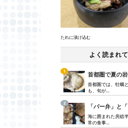
たれに漬け込む
よく読まれ
首都圏で夏の岩
首都圏では、牡蠣
も、旬が...
「バー弁」と「
海に囲まれた房総
常の食事...