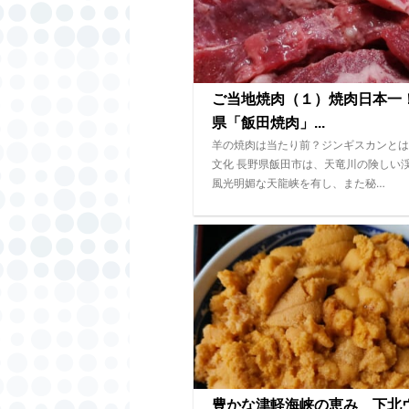
ご当地焼肉（１）焼肉日本一
県「飯田焼肉」...
羊の焼肉は当たり前？ジンギスカンとは
文化 長野県飯田市は、天竜川の険しい
風光明媚な天龍峡を有し、また秘…
豊かな津軽海峡の恵み 下北