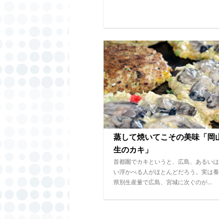
蒸して焼いてこその美味「岡
生のカキ」
首都圏でカキというと、広島、あるいは
い浮かべる人がほとんどだろう。実は養
県別生産量で広島、宮城に次ぐのが…