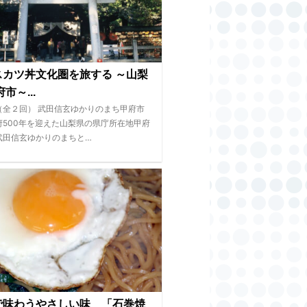
スカツ丼文化圏を旅する ～山梨
市～...
（全２回） 武田信玄ゆかりのまち甲府市
府500年を迎えた山梨県の県庁所在地甲府
武田信玄ゆかりのまちと…
で味わうやさしい味 「石巻焼