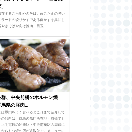
ば」
点在するご当地やきそば。歯ごたえの強い
にラードの絞りかすである肉かすを具にし
宮やきそばや肉は挽肉、目玉…
抜群、中央前橋のホルモン焼
馬県の豚肉...
では豚肉をよく食べるとこれまで紹介して
その傾向は、群馬の県庁所在地・前橋でも
。上毛電鉄の始発駅・中央前橋駅の周辺に
くからもつ焼の店が多数並ぶ。メニューに