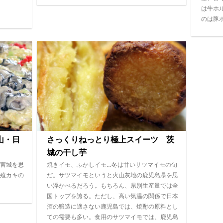
は牛ホ
のは豚
山・日
さっくりねっとり極上スイーツ 茨
城の干し芋
宮城を思
焼きイモ、ふかしイモ…冬は甘いサツマイモの旬
殖カキの
だ。サツマイモというと火山灰地の鹿児島県を思
い浮かべるだろう。もちろん、県別生産量では全
国トップを誇る。ただし、高い気温の関係で日本
酒の醸造に適さない鹿児島では、焼酎の原料とし
ての需要も多い。食用のサツマイモでは、鹿児島