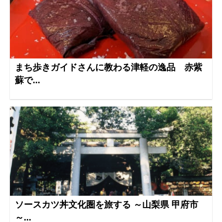
まち歩きガイドさんに教わる津軽の逸品 赤紫
蘇で...
ソースカツ丼文化圏を旅する ～山梨県 甲府市
～...