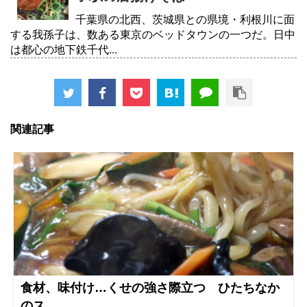
千葉県の北西、茨城県との県境・利根川に面
する我孫子は、数ある東京のベッドタウンの一つだ。日中
は都心の地下鉄千代...
関連記事
食材、味付け…くせの強さ際立つ ひたちなか
のス...