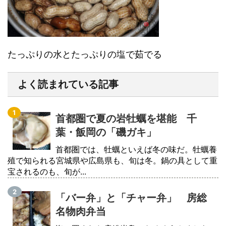
たっぷりの水とたっぷりの塩で茹でる
よく読まれている記事
首都圏で夏の岩牡蠣を堪能 千
葉・飯岡の「磯ガキ」
首都圏では、牡蠣といえば冬の味だ。牡蠣養
殖で知られる宮城県や広島県も、旬は冬。鍋の具として重
宝されるのも、旬が...
「バー弁」と「チャー弁」 房総
名物肉弁当