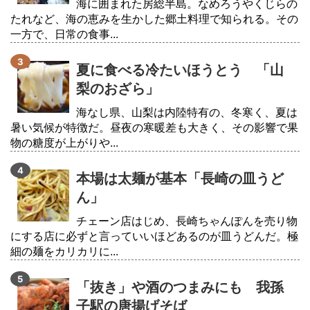
海に囲まれた房総半島。なめろうやくじらの
たれなど、海の恵みを生かした郷土料理で知られる。その
一方で、日常の食事...
夏に食べる冷たいほうとう 「山
梨のおざら」
海なし県、山梨は内陸特有の、冬寒く、夏は
暑い気候が特徴だ。昼夜の寒暖差も大きく、その影響で果
物の糖度が上がりや...
本場は太麺が基本「長崎の皿うど
ん」
チェーン店はじめ、長崎ちゃんぽんを売り物
にする店に必ずと言っていいほどあるのが皿うどんだ。極
細の麺をカリカリに...
「抜き」や酒のつまみにも 我孫
子駅の唐揚げそば