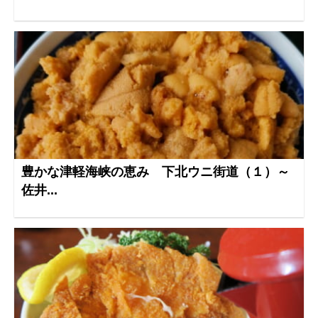
豊かな津軽海峡の恵み 下北ウニ街道（１）～
佐井...