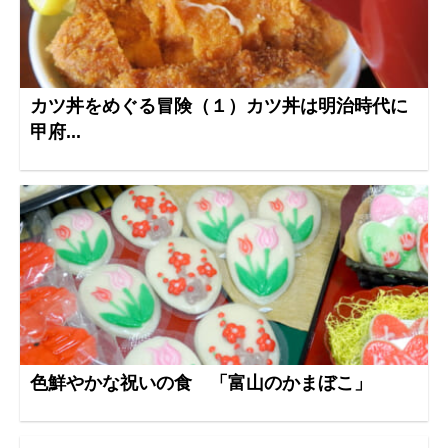
カツ丼をめぐる冒険（１）カツ丼は明治時代に
甲府...
色鮮やかな祝いの食 「富山のかまぼこ」