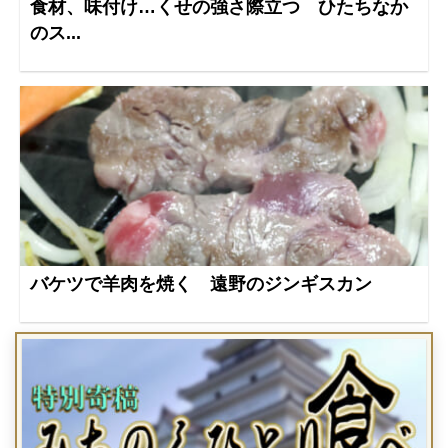
食材、味付け…くせの強さ際立つ ひたちなか
のス...
バケツで羊肉を焼く 遠野のジンギスカン