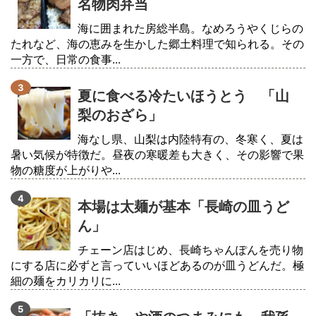
名物肉弁当
海に囲まれた房総半島。なめろうやくじらの
たれなど、海の恵みを生かした郷土料理で知られる。その
一方で、日常の食事...
夏に食べる冷たいほうとう 「山
梨のおざら」
海なし県、山梨は内陸特有の、冬寒く、夏は
暑い気候が特徴だ。昼夜の寒暖差も大きく、その影響で果
物の糖度が上がりや...
本場は太麺が基本「長崎の皿うど
ん」
チェーン店はじめ、長崎ちゃんぽんを売り物
にする店に必ずと言っていいほどあるのが皿うどんだ。極
細の麺をカリカリに...