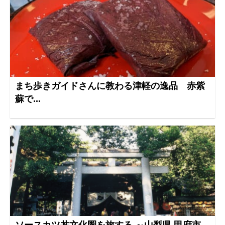
まち歩きガイドさんに教わる津軽の逸品 赤紫
蘇で...