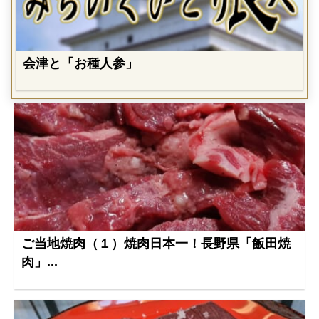
会津と「お種人参」
ご当地焼肉（１）焼肉日本一！長野県「飯田焼
肉」...