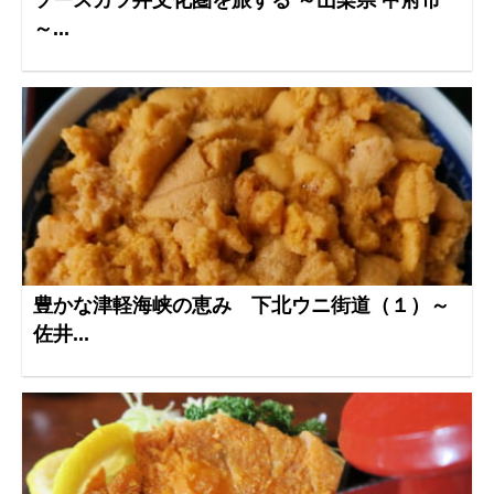
ソースカツ丼文化圏を旅する ～山梨県 甲府市
～...
豊かな津軽海峡の恵み 下北ウニ街道（１）～
佐井...