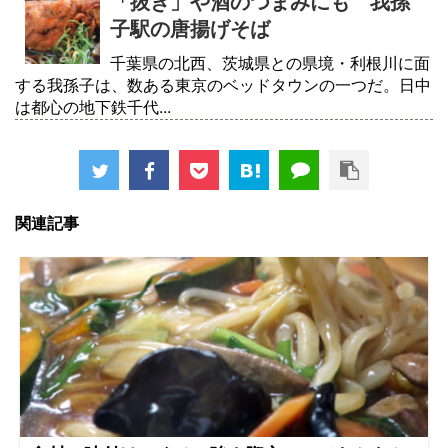
「抜き」や酒のつまみにも 我孫
子駅の唐揚げそば
千葉県の北西、茨城県との県境・利根川に面
する我孫子は、数ある東京のベッドタウンの一つだ。日中
は都心の地下鉄千代...
関連記事