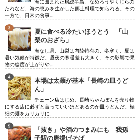
海に囲まれた房総半島。なめろうやくじらの
たれなど、海の恵みを生かした郷土料理で知られる。その
一方で、日常の食事...
夏に食べる冷たいほうとう 「山
梨のおざら」
海なし県、山梨は内陸特有の、冬寒く、夏は
暑い気候が特徴だ。昼夜の寒暖差も大きく、その影響で果
物の糖度が上がりや...
本場は太麺が基本「長崎の皿うど
ん」
チェーン店はじめ、長崎ちゃんぽんを売り物
にする店に必ずと言っていいほどあるのが皿うどんだ。極
細の麺をカリカリに...
「抜き」や酒のつまみにも 我孫
子駅の唐揚げそば