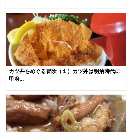
カツ丼をめぐる冒険（１）カツ丼は明治時代に
甲府...