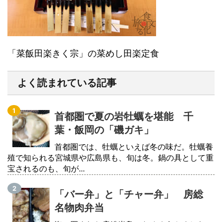
「菜飯田楽きく宗」の菜めし田楽定食
よく読まれている記事
首都圏で夏の岩牡蠣を堪能 千
葉・飯岡の「磯ガキ」
首都圏では、牡蠣といえば冬の味だ。牡蠣養
殖で知られる宮城県や広島県も、旬は冬。鍋の具として重
宝されるのも、旬が...
「バー弁」と「チャー弁」 房総
名物肉弁当