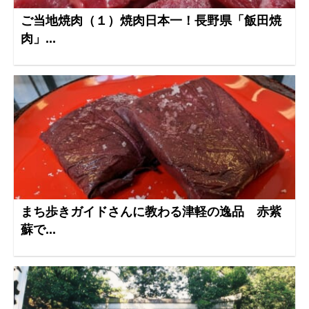
ご当地焼肉（１）焼肉日本一！長野県「飯田焼
肉」...
まち歩きガイドさんに教わる津軽の逸品 赤紫
蘇で...