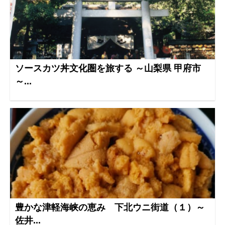
ソースカツ丼文化圏を旅する ～山梨県 甲府市
～...
豊かな津軽海峡の恵み 下北ウニ街道（１）～
佐井...