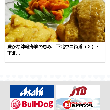
豊かな津軽海峡の恵み 下北ウニ街道（２）～
下北...