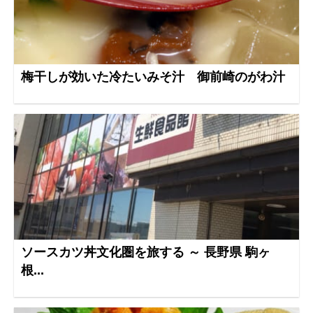
梅干しが効いた冷たいみそ汁 御前崎のがわ汁
ソースカツ丼文化圏を旅する ～ 長野県 駒ヶ
根...