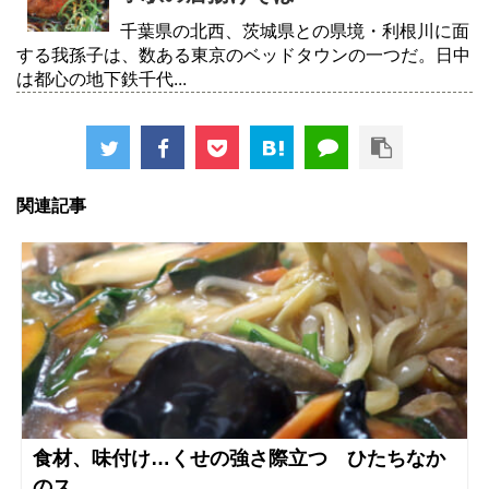
千葉県の北西、茨城県との県境・利根川に面
する我孫子は、数ある東京のベッドタウンの一つだ。日中
は都心の地下鉄千代...
関連記事
食材、味付け…くせの強さ際立つ ひたちなか
のス...