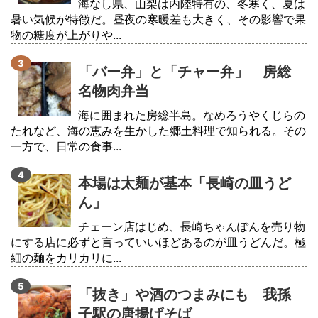
海なし県、山梨は内陸特有の、冬寒く、夏は
暑い気候が特徴だ。昼夜の寒暖差も大きく、その影響で果
物の糖度が上がりや...
「バー弁」と「チャー弁」 房総
名物肉弁当
海に囲まれた房総半島。なめろうやくじらの
たれなど、海の恵みを生かした郷土料理で知られる。その
一方で、日常の食事...
本場は太麺が基本「長崎の皿うど
ん」
チェーン店はじめ、長崎ちゃんぽんを売り物
にする店に必ずと言っていいほどあるのが皿うどんだ。極
細の麺をカリカリに...
「抜き」や酒のつまみにも 我孫
子駅の唐揚げそば