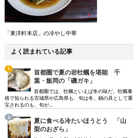
「東洋軒本店」の冷やし中華
よく読まれている記事
首都圏で夏の岩牡蠣を堪能 千
葉・飯岡の「磯ガキ」
首都圏では、牡蠣といえば冬の味だ。牡蠣養
殖で知られる宮城県や広島県も、旬は冬。鍋の具として重
宝されるのも、旬が...
夏に食べる冷たいほうとう 「山
梨のおざら」