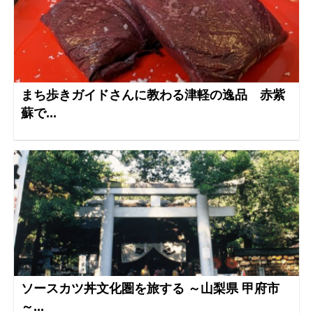
まち歩きガイドさんに教わる津軽の逸品 赤紫
蘇で...
ソースカツ丼文化圏を旅する ～山梨県 甲府市
～...