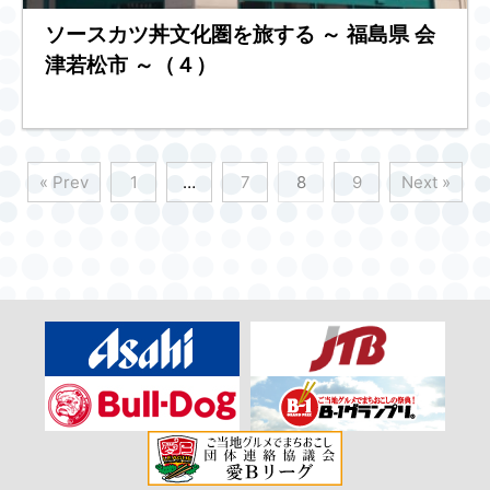
ソースカツ丼文化圏を旅する ～ 福島県 会
津若松市 ～（４）
« Prev
1
…
7
8
9
Next »