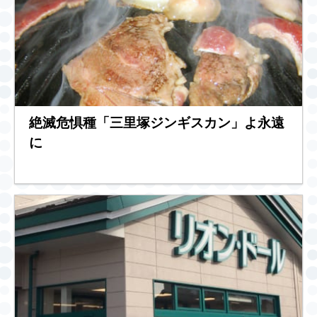
絶滅危惧種「三里塚ジンギスカン」よ永遠
に