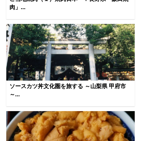
肉」...
ソースカツ丼文化圏を旅する ～山梨県 甲府市
～...