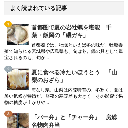
よく読まれている記事
首都圏で夏の岩牡蠣を堪能 千
葉・飯岡の「磯ガキ」
首都圏では、牡蠣といえば冬の味だ。牡蠣養
殖で知られる宮城県や広島県も、旬は冬。鍋の具として重
宝されるのも、旬が...
夏に食べる冷たいほうとう 「山
梨のおざら」
海なし県、山梨は内陸特有の、冬寒く、夏は
暑い気候が特徴だ。昼夜の寒暖差も大きく、その影響で果
物の糖度が上がりや...
「バー弁」と「チャー弁」 房総
名物肉弁当