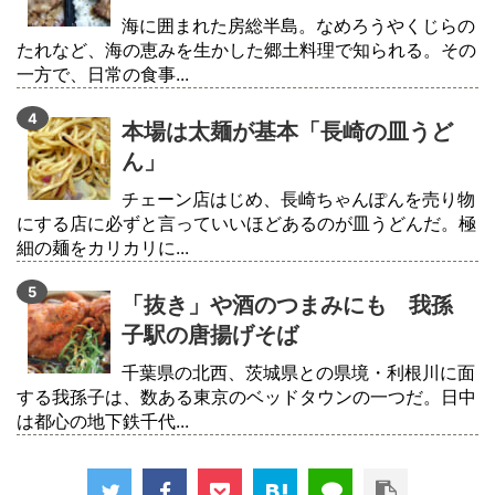
海に囲まれた房総半島。なめろうやくじらの
たれなど、海の恵みを生かした郷土料理で知られる。その
一方で、日常の食事...
本場は太麺が基本「長崎の皿うど
ん」
チェーン店はじめ、長崎ちゃんぽんを売り物
にする店に必ずと言っていいほどあるのが皿うどんだ。極
細の麺をカリカリに...
「抜き」や酒のつまみにも 我孫
子駅の唐揚げそば
千葉県の北西、茨城県との県境・利根川に面
する我孫子は、数ある東京のベッドタウンの一つだ。日中
は都心の地下鉄千代...