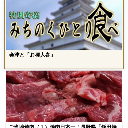
会津と「お種人参」
ご当地焼肉（１）焼肉日本一！長野県「飯田焼