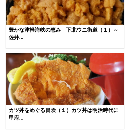
豊かな津軽海峡の恵み 下北ウニ街道（１）～
佐井...
カツ丼をめぐる冒険（１）カツ丼は明治時代に
甲府...