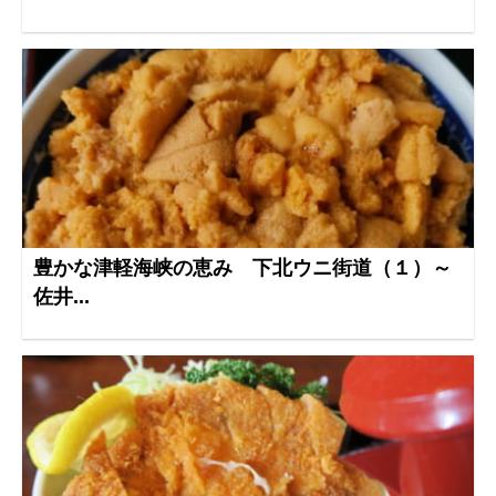
豊かな津軽海峡の恵み 下北ウニ街道（１）～
佐井...