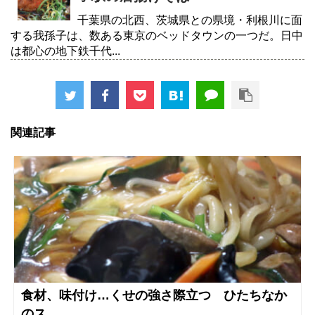
千葉県の北西、茨城県との県境・利根川に面
する我孫子は、数ある東京のベッドタウンの一つだ。日中
は都心の地下鉄千代...
関連記事
食材、味付け…くせの強さ際立つ ひたちなか
のス...