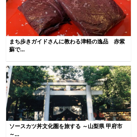
まち歩きガイドさんに教わる津軽の逸品 赤紫
蘇で...
ソースカツ丼文化圏を旅する ～山梨県 甲府市
～...