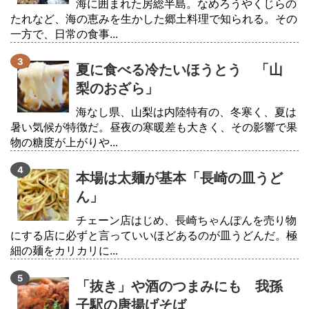
海に囲まれた房総半島。なめろうやくじらの
たれなど、海の恵みを生かした郷土料理で知られる。その
一方で、日常の食事...
夏に食べる冷たいほうとう 「山
梨のおざら」
海なし県、山梨は内陸特有の、冬寒く、夏は
暑い気候が特徴だ。昼夜の寒暖差も大きく、その影響で果
物の糖度が上がりや...
本場は太麺が基本「長崎の皿うど
ん」
チェーン店はじめ、長崎ちゃんぽんを売り物
にする店に必ずと言っていいほどあるのが皿うどんだ。極
細の麺をカリカリに...
「抜き」や酒のつまみにも 我孫
子駅の唐揚げそば