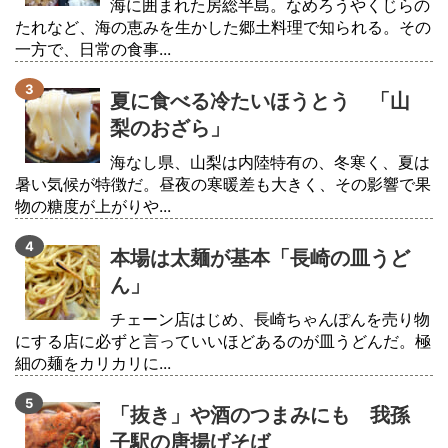
海に囲まれた房総半島。なめろうやくじらの
たれなど、海の恵みを生かした郷土料理で知られる。その
一方で、日常の食事...
夏に食べる冷たいほうとう 「山
梨のおざら」
海なし県、山梨は内陸特有の、冬寒く、夏は
暑い気候が特徴だ。昼夜の寒暖差も大きく、その影響で果
物の糖度が上がりや...
本場は太麺が基本「長崎の皿うど
ん」
チェーン店はじめ、長崎ちゃんぽんを売り物
にする店に必ずと言っていいほどあるのが皿うどんだ。極
細の麺をカリカリに...
「抜き」や酒のつまみにも 我孫
子駅の唐揚げそば