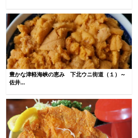
豊かな津軽海峡の恵み 下北ウニ街道（１）～
佐井...