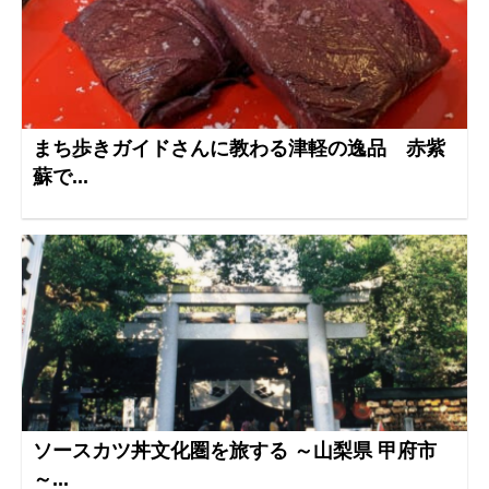
まち歩きガイドさんに教わる津軽の逸品 赤紫
蘇で...
ソースカツ丼文化圏を旅する ～山梨県 甲府市
～...