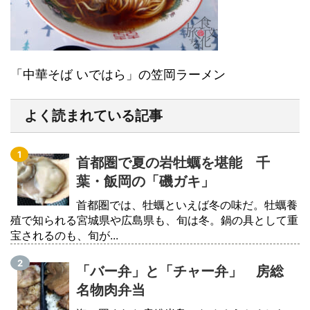
「中華そば いではら」の笠岡ラーメン
よく読まれている記事
首都圏で夏の岩牡蠣を堪能 千
葉・飯岡の「磯ガキ」
首都圏では、牡蠣といえば冬の味だ。牡蠣養
殖で知られる宮城県や広島県も、旬は冬。鍋の具として重
宝されるのも、旬が...
「バー弁」と「チャー弁」 房総
名物肉弁当