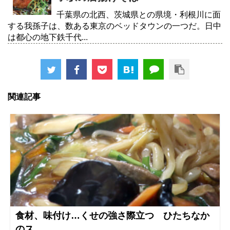
千葉県の北西、茨城県との県境・利根川に面
する我孫子は、数ある東京のベッドタウンの一つだ。日中
は都心の地下鉄千代...
関連記事
食材、味付け…くせの強さ際立つ ひたちなか
のス...