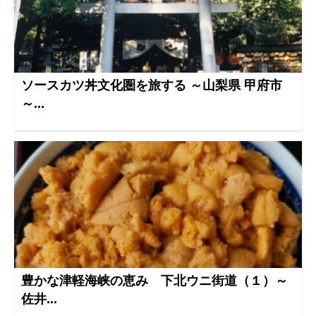
ソースカツ丼文化圏を旅する ～山梨県 甲府市
～...
豊かな津軽海峡の恵み 下北ウニ街道（１）～
佐井...