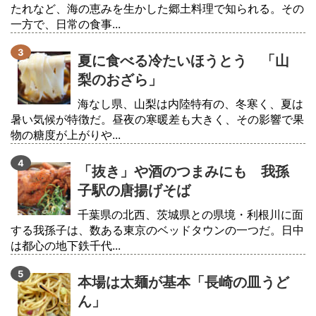
たれなど、海の恵みを生かした郷土料理で知られる。その
一方で、日常の食事...
夏に食べる冷たいほうとう 「山
梨のおざら」
海なし県、山梨は内陸特有の、冬寒く、夏は
暑い気候が特徴だ。昼夜の寒暖差も大きく、その影響で果
物の糖度が上がりや...
「抜き」や酒のつまみにも 我孫
子駅の唐揚げそば
千葉県の北西、茨城県との県境・利根川に面
する我孫子は、数ある東京のベッドタウンの一つだ。日中
は都心の地下鉄千代...
本場は太麺が基本「長崎の皿うど
ん」