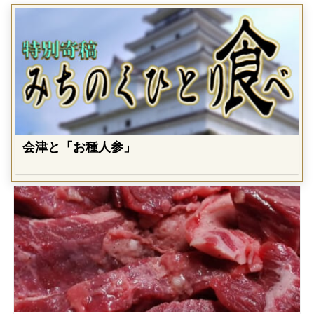
会津と「お種人参」