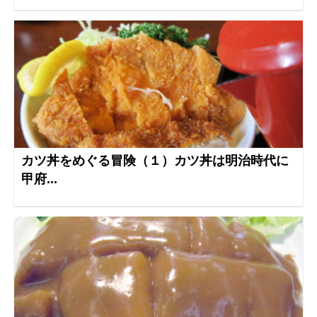
カツ丼をめぐる冒険（１）カツ丼は明治時代に
甲府...