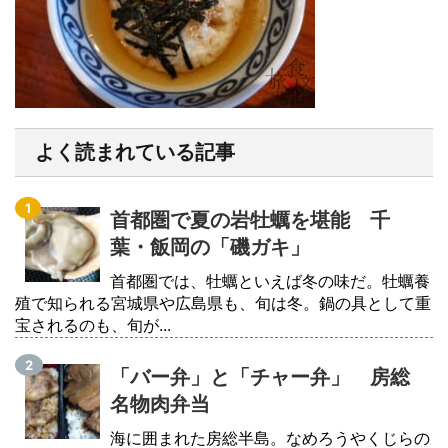
よく読まれている記事
首都圏で夏の岩牡蠣を堪能 千
葉・飯岡の「磯ガキ」
首都圏では、牡蠣といえば冬の味だ。牡蠣養
殖で知られる宮城県や広島県も、旬は冬。鍋の具として重
宝されるのも、旬が...
「バー弁」と「チャー弁」 房総
名物肉弁当
海に囲まれた房総半島。なめろうやくじらの