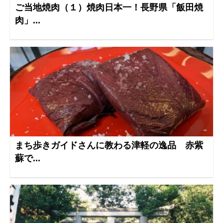
ご当地焼肉（１）焼肉日本一！長野県「飯田焼
肉」...
まち歩きガイドさんに教わる津軽の逸品 赤紫
蘇で...