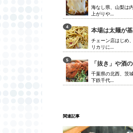
海なし県、山梨は
上がりや...
本場は太麺が基
チェーン店はじめ
リカリに...
「抜き」や酒の
千葉県の北西、茨
下鉄千代...
関連記事