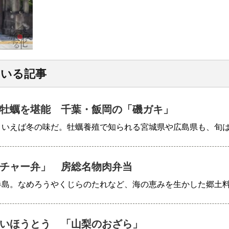
ている記事
牡蠣を堪能 千葉・飯岡の「磯ガキ」
といえば冬の味だ。牡蠣養殖で知られる宮城県や広島県も、旬
チャー弁」 房総名物肉弁当
半島。なめろうやくじらのたれなど、海の恵みを生かした郷土
いほうとう 「山梨のおざら」