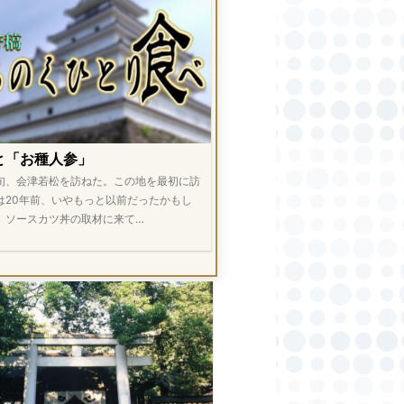
と「お種人参」
旬、会津若松を訪ねた。この地を最初に訪
は20年前、いやもっと以前だったかもし
。ソースカツ丼の取材に来て…