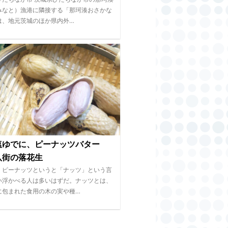
みなと）漁港に隣接する「那珂湊おさかな
は、地元茨城のほか県内外…
塩ゆでに、ピーナッツバター
八街の落花生
、ピーナッツというと「ナッツ」という言
い浮かべる人は多いはずだ。ナッツとは、
に包まれた食用の木の実や種…