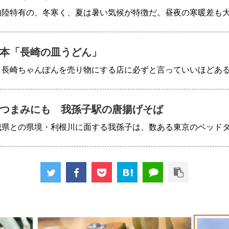
内陸特有の、冬寒く、夏は暑い気候が特徴だ。昼夜の寒暖差も
本「長崎の皿うどん」
、長崎ちゃんぽんを売り物にする店に必ずと言っていいほどあ
つまみにも 我孫子駅の唐揚げそば
城県との県境・利根川に面する我孫子は、数ある東京のベッド