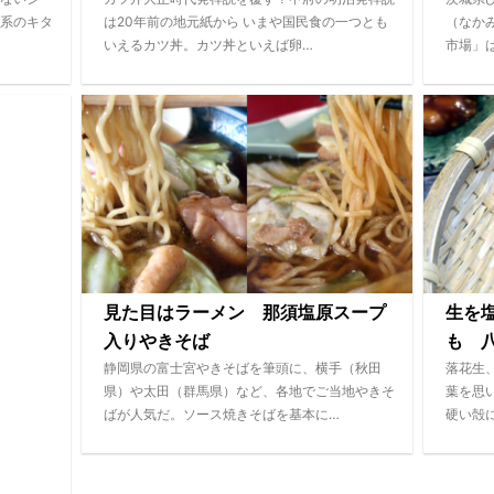
系のキタ
は20年前の地元紙から いまや国民食の一つとも
（なか
いえるカツ丼。カツ丼といえば卵…
市場」
見た目はラーメン 那須塩原スープ
生を
入りやきそば
も 
静岡県の富士宮やきそばを筆頭に、横手（秋田
落花生
県）や太田（群馬県）など、各地でご当地やきそ
葉を思
ばが人気だ。ソース焼きそばを基本に…
硬い殻