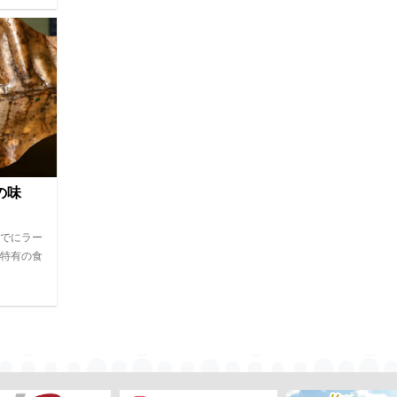
山の味
でにラー
特有の食