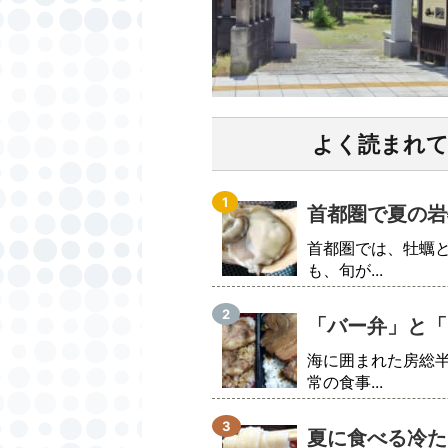
よく読まれ
首都圏で夏の岩
首都圏では、牡蠣
も、旬が...
「バー弁」と「
海に囲まれた房総
常の食事...
夏に食べる冷た