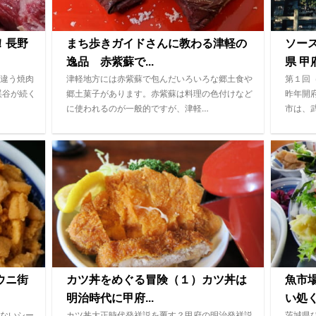
！長野
まち歩きガイドさんに教わる津軽の
ソー
逸品 赤紫蘇で...
県 甲府
違う焼肉
津軽地方には赤紫蘇で包んだいろいろな郷土食や
第１回
渓谷が続く
郷土菓子があります。赤紫蘇は料理の色付けなど
昨年開
に使われるのが一般的ですが、津軽…
市は、
ウニ街
カツ丼をめぐる冒険（１）カツ丼は
魚市
明治時代に甲府...
い処
ないシー
カツ丼大正時代発祥説を覆す？甲府の明治発祥説
茨城県