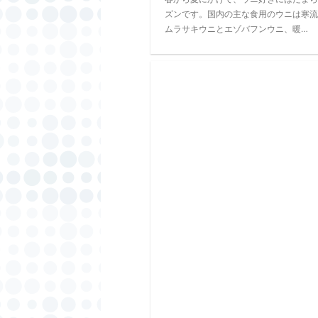
ズンです。国内の主な食用のウニは寒流
ムラサキウニとエゾバフンウニ、暖…