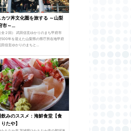
スカツ丼文化圏を旅する ～山梨
市～...
（全２回） 武田信玄ゆかりのまち甲府市
府500年を迎えた山梨県の県庁所在地甲府
武田信玄ゆかりのまちと…
場飲みのススメ：海鮮食堂【食
くりたや】
ひたちなか市 茨城県ひたちなか市の那珂湊