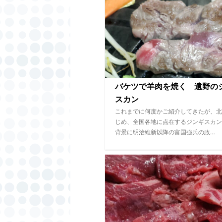
バケツで羊肉を焼く 遠野の
スカン
これまでに何度かご紹介してきたが、北
じめ、全国各地に点在するジンギスカン
背景に明治維新以降の富国強兵の政…