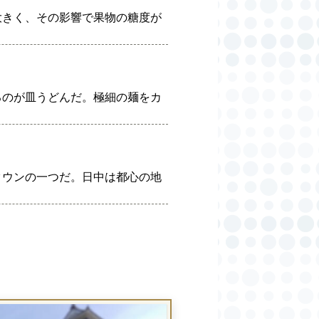
大きく、その影響で果物の糖度が
るのが皿うどんだ。極細の麺をカ
タウンの一つだ。日中は都心の地