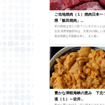
ご当地焼肉（１）焼肉日本一
県「飯田焼肉」...
羊の焼肉は当たり前？ジンギスカンとは
文化 長野県飯田市は、天竜川の険しい
風光明媚な天龍峡を有し、また秘…
豊かな津軽海峡の恵み 下北
道（１）～佐井...
春から夏にかけて、ウニ好きにはたまら