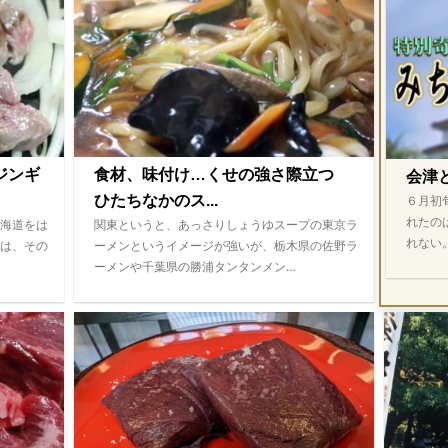
ジンギ
食材、味付け…くせの強さ際立つ
会津
ひたちなかのス...
６月初
れたの
海道をは
関東というと、あっさりしょうゆスープの東京ラ
れない
は、その
ーメンというイメージが強いが、栃木県の佐野ラ
ーメンや千葉県の勝浦タンタンメン…