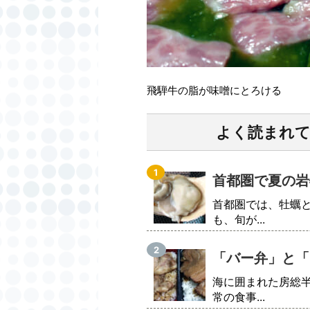
飛騨牛の脂が味噌にとろける
よく読まれ
首都圏で夏の岩
首都圏では、牡蠣
も、旬が...
「バー弁」と「
海に囲まれた房総
常の食事...