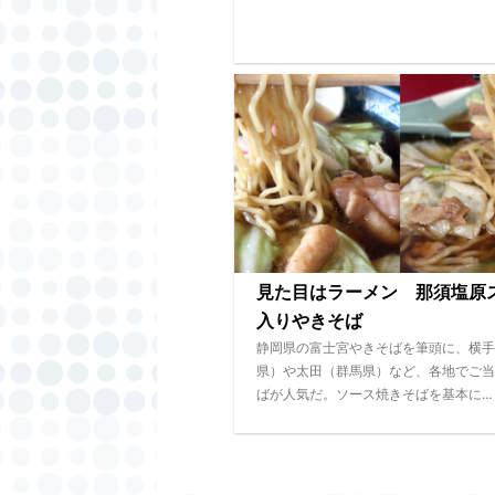
見た目はラーメン 那須塩原
入りやきそば
静岡県の富士宮やきそばを筆頭に、横手
県）や太田（群馬県）など、各地でご当
ばが人気だ。ソース焼きそばを基本に…