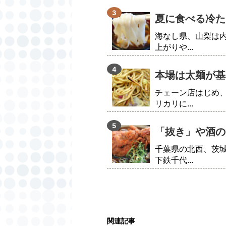
夏に食べる冷た
海なし県、山梨は
上がりや...
本場は太麺が基
チェーン店はじめ
リカリに...
「抜き」や酒の
千葉県の北西、茨
下鉄千代...
関連記事