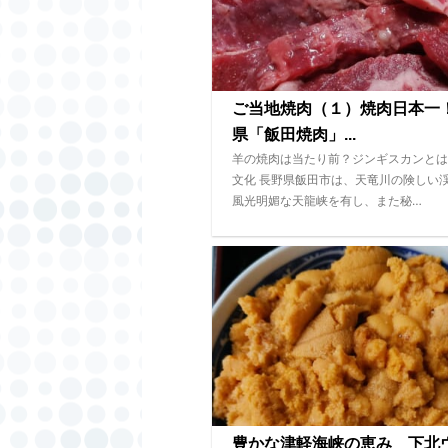
ご当地焼肉（１）焼肉日本一
県「飯田焼肉」...
羊の焼肉は当たり前？ジンギスカンとは
文化 長野県飯田市は、天竜川の険しい
風光明媚な天龍峡を有し、また秘…
豊かな津軽海峡の恵み 下北