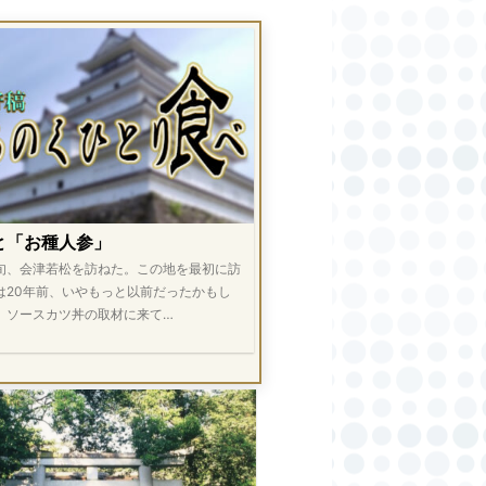
と「お種人参」
旬、会津若松を訪ねた。この地を最初に訪
は20年前、いやもっと以前だったかもし
。ソースカツ丼の取材に来て…