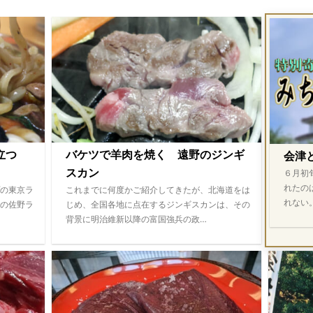
際立つ
バケツで羊肉を焼く 遠野のジンギ
会津
スカン
６月初
れたの
の東京ラ
これまでに何度かご紹介してきたが、北海道をは
れない
の佐野ラ
じめ、全国各地に点在するジンギスカンは、その
背景に明治維新以降の富国強兵の政…