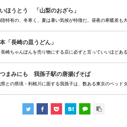
いほうとう 「山梨のおざら」
内陸特有の、冬寒く、夏は暑い気候が特徴だ。昼夜の寒暖差も
本「長崎の皿うどん」
、長崎ちゃんぽんを売り物にする店に必ずと言っていいほどあ
つまみにも 我孫子駅の唐揚げそば
城県との県境・利根川に面する我孫子は、数ある東京のベッド