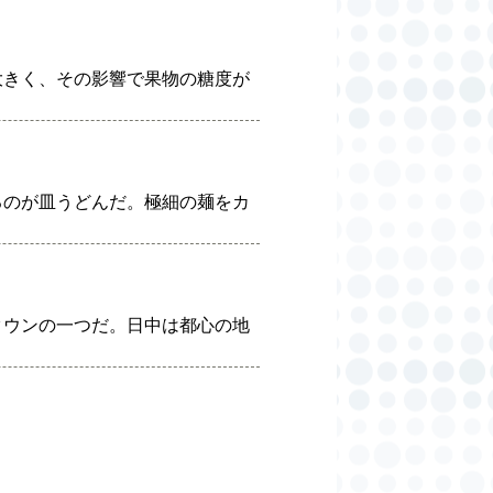
大きく、その影響で果物の糖度が
るのが皿うどんだ。極細の麺をカ
タウンの一つだ。日中は都心の地