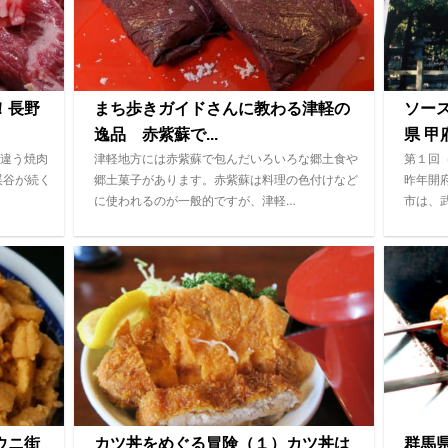
！長野
まち歩きガイドさんに教わる津軽の
ソー
逸品 赤紫蘇で...
県 甲府
違う焼肉
津軽地方には赤紫蘇で包んだいろいろな郷土食や
第１回
渓谷が続く
郷土菓子があります。赤紫蘇は料理の色付けなど
昨年開
に使われるのが一般的ですが、津軽…
市は、
ウニ街
カツ丼をめぐる冒険（１）カツ丼は
群馬