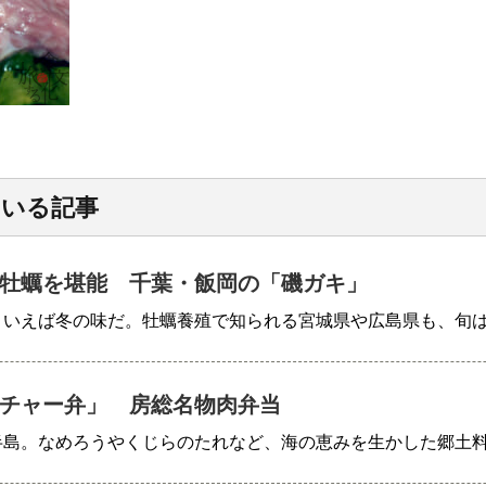
ている記事
牡蠣を堪能 千葉・飯岡の「磯ガキ」
といえば冬の味だ。牡蠣養殖で知られる宮城県や広島県も、旬
チャー弁」 房総名物肉弁当
半島。なめろうやくじらのたれなど、海の恵みを生かした郷土