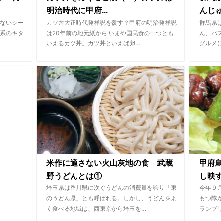
明治時代に甲府...
んじ
ないシー
カツ丼大正時代発祥説を覆す？甲府の明治発祥説
群馬県
系のキタ
は20年前の地元紙から いまや国民食の一つとも
ん、パ
いえるカツ丼。カツ丼といえば卵…
グルメ
米作に適さない火山灰地の食 武蔵
甲府
野うどんとは①
し映
埼玉県は香川県に次ぐうどんの消費量を誇り「東
今年９
のうどん県」とも呼ばれる。しかし、うどんをよ
もつ隊
く食べる地域は、西東京から埼玉を…
ランプ