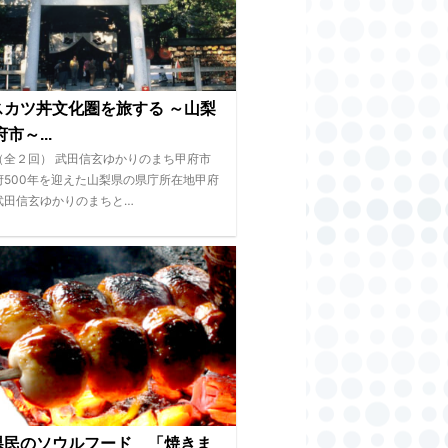
スカツ丼文化圏を旅する ～山梨
市～...
（全２回） 武田信玄ゆかりのまち甲府市
府500年を迎えた山梨県の県庁所在地甲府
武田信玄ゆかりのまちと…
県民のソウルフード 「焼きま