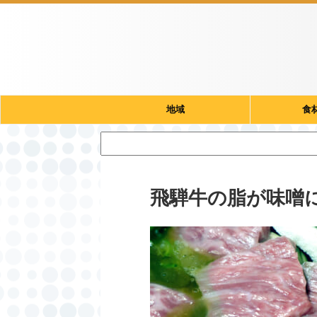
地域
食
飛騨牛の脂が味噌