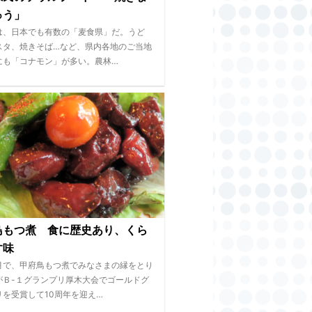
ゅう」
は、日本でも有数の「麦食県」だ。うど
スタ、焼きそば…など、県内各地のご当地
にも「コナモン」が多い。農林…
鳥もつ煮 食に歴史あり、くら
す味
月で、甲府鳥もつ煮でみなさまの縁をとり
がＢ-１グランプリ厚木大会でゴールドグ
リを受賞して10周年を迎え…