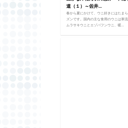
道（１）～佐井...
春から夏にかけて、ウニ好きにはたまら
ズンです。国内の主な食用のウニは寒流
ムラサキウニとエゾバフンウニ、暖…