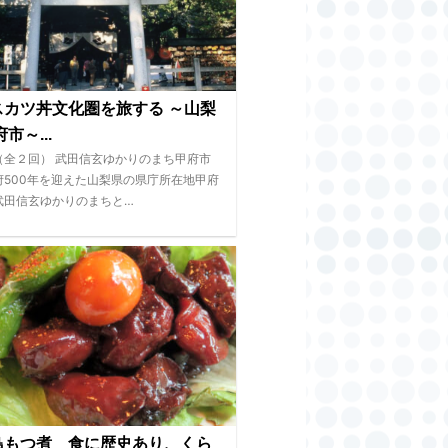
スカツ丼文化圏を旅する ～山梨
市～...
（全２回） 武田信玄ゆかりのまち甲府市
府500年を迎えた山梨県の県庁所在地甲府
武田信玄ゆかりのまちと…
鳥もつ煮 食に歴史あり、くら