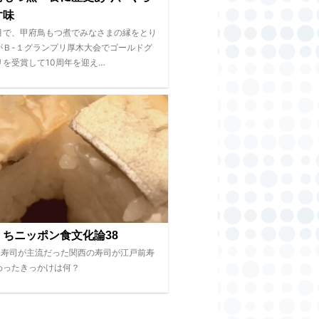
す味
月で、甲府鳥もつ煮でみなさまの縁をとり
がＢ-１グランプリ厚木大会でゴールドグ
リを受賞して10周年を迎え…
くちニッポン食文化論38
し寿司が主流だった関西の寿司が江戸前寿
わったきっかけは何？