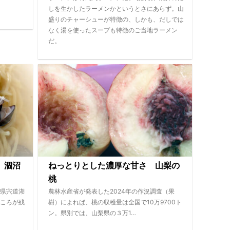
しを生かしたラーメンかというとさにあらず。山
盛りのチャーシューが特徴の、しかも、だしでは
なく湯を使ったスープも特徴のご当地ラーメン
だ。
 涸沼
ねっとりとした濃厚な甘さ 山梨の
桃
県宍道湖
農林水産省が発表した2024年の作況調査（果
ころが残
樹）によれば、桃の収穫量は全国で10万9700ト
ン。県別では、山梨県の３万1…