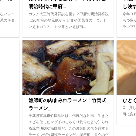
明治時代に甲府...
し映
ないシー
カツ丼大正時代発祥説を覆す？甲府の明治発祥説
今年９
系のキタ
は20年前の地元紙から いまや国民食の一つとも
もつ隊
いえるカツ丼。カツ丼といえば卵…
ランプ
漁師町の肉まみれラーメン「竹岡式
ひと
Q 押
ラーメン」
司に変
千葉県富津市竹岡地区は、伝統的な釣法、生きた
エビを使ったマダイのしゃくり釣りなどで知られ
る風光明媚な漁師町だ。この漁師町の名を冠する
ラーメンが竹岡式ラーメンだ。場所柄、魚介のだ