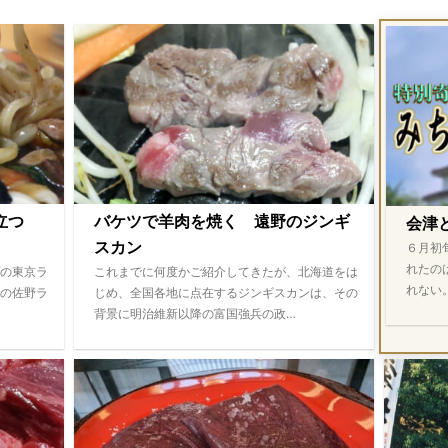
際立つ
バケツで羊肉を焼く 遠野のジンギ
会津
スカン
６月初
れたの
の東京ラ
これまでに何度かご紹介してきたが、北海道をは
れない
の佐野ラ
じめ、全国各地に点在するジンギスカンは、その
背景に明治維新以降の富国強兵の政…