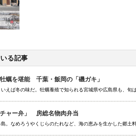
ている記事
牡蠣を堪能 千葉・飯岡の「磯ガキ」
といえば冬の味だ。牡蠣養殖で知られる宮城県や広島県も、旬
チャー弁」 房総名物肉弁当
半島。なめろうやくじらのたれなど、海の恵みを生かした郷土