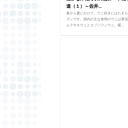
道（１）～佐井...
春から夏にかけて、ウニ好きにはたまら
ズンです。国内の主な食用のウニは寒流
ムラサキウニとエゾバフンウニ、暖…