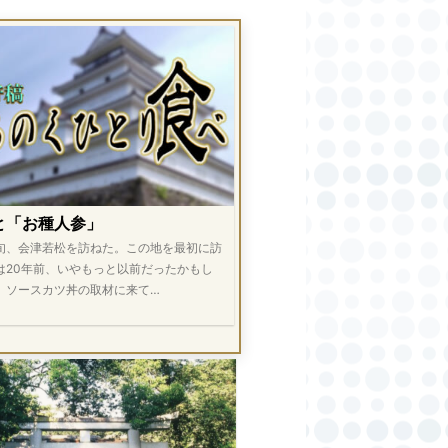
と「お種人参」
旬、会津若松を訪ねた。この地を最初に訪
は20年前、いやもっと以前だったかもし
。ソースカツ丼の取材に来て…