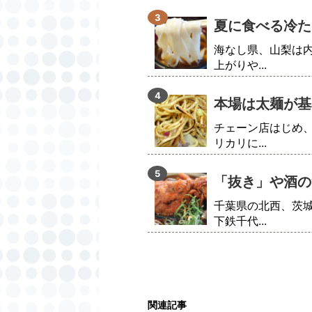
夏に食べる冷た
海なし県、山梨は
上がりや...
本場は太麺が基
チェーン店はじめ
リカリに...
「抜き」や酒の
千葉県の北西、茨
下鉄千代...
関連記事