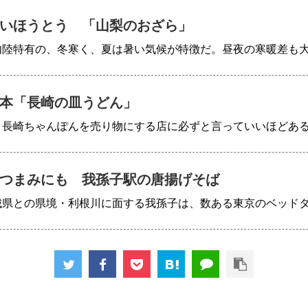
いほうとう 「山梨のおざら」
内陸特有の、冬寒く、夏は暑い気候が特徴だ。昼夜の寒暖差も
本「長崎の皿うどん」
、長崎ちゃんぽんを売り物にする店に必ずと言っていいほどあ
つまみにも 我孫子駅の唐揚げそば
城県との県境・利根川に面する我孫子は、数ある東京のベッド