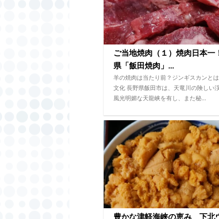
ご当地焼肉（１）焼肉日本一
県「飯田焼肉」...
羊の焼肉は当たり前？ジンギスカンとは
文化 長野県飯田市は、天竜川の険しい
風光明媚な天龍峡を有し、また秘…
豊かな津軽海峡の恵み 下北