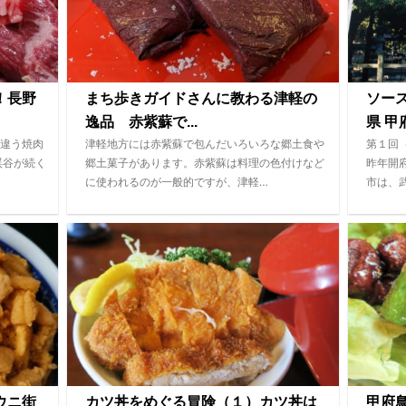
！長野
まち歩きガイドさんに教わる津軽の
ソー
逸品 赤紫蘇で...
県 甲府
違う焼肉
津軽地方には赤紫蘇で包んだいろいろな郷土食や
第１回
渓谷が続く
郷土菓子があります。赤紫蘇は料理の色付けなど
昨年開
に使われるのが一般的ですが、津軽…
市は、
ウニ街
カツ丼をめぐる冒険（１）カツ丼は
甲府