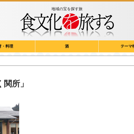
地域の宝を探す旅
材・料理
酒
テーマ
く関所」