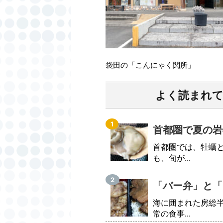
袋田の「こんにゃく関所」
よく読まれ
首都圏で夏の岩
首都圏では、牡蠣
も、旬が...
「バー弁」と「
海に囲まれた房総
常の食事...