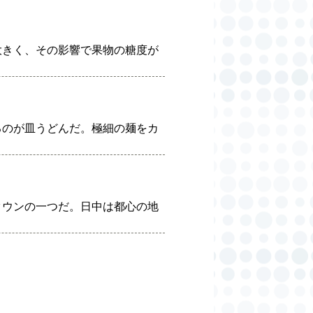
大きく、その影響で果物の糖度が
るのが皿うどんだ。極細の麺をカ
タウンの一つだ。日中は都心の地