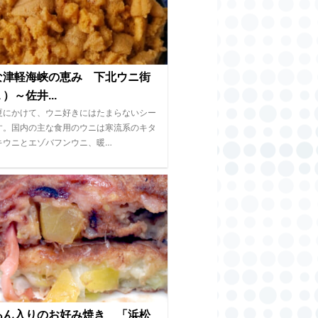
な津軽海峡の恵み 下北ウニ街
）～佐井...
夏にかけて、ウニ好きにはたまらないシー
す。国内の主な食用のウニは寒流系のキタ
キウニとエゾバフンウニ、暖…
あん入りのお好み焼き 「浜松