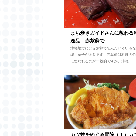
まち歩きガイドさんに教わる
逸品 赤紫蘇で...
津軽地方には赤紫蘇で包んだいろいろな
郷土菓子があります。赤紫蘇は料理の色
に使われるのが一般的ですが、津軽…
カツ丼をめぐる冒険（１）カ