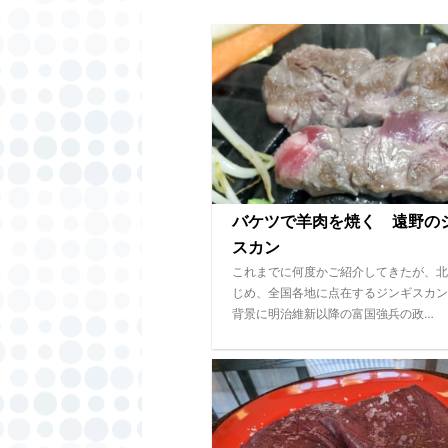
バケツで羊肉を焼く 遠野の
スカン
これまでに何度かご紹介してきたが、北
じめ、全国各地に点在するジンギスカン
背景に明治維新以降の富国強兵の政…