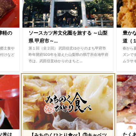
津軽の
ソースカツ丼文化圏を旅する ～山梨
豊か
県 甲府市～...
道（１
郷土食や
第１回（全２回） 武田信玄ゆかりのまち甲府市
春から
付けなど
昨年開府500年を迎えた山梨県の県庁所在地甲府
ズンで
市は、武田信玄ゆかりのまちと…
ムラサ
ツ丼は
たく
【みちのくひとり食べ】③キャベツ