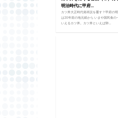
明治時代に甲府...
カツ丼大正時代発祥説を覆す？甲府の明
は20年前の地元紙から いまや国民食の
いえるカツ丼。カツ丼といえば卵…