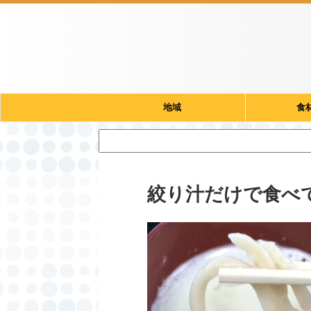
地域
食
絞り汁だけで食べ