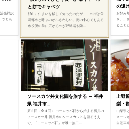
の遠
と餅でキャベツ...
治発祥説
お好み
郡山に住まいを移して知ったのだが、この街は公
一つとも
き」、
園都市と呼ぶのがふさわしい。街の中心でもある
ること
市役所の前に広がるのが野球場や陸…
ソースカツ丼文化圏を旅する ～ 福井
上野
県 福井市...
梨・郡
第２回（全４回） ヨーロッパ軒から始まる福井の
山梨県
ソースカツ丼 福井市のソースカツ丼を語るうえ
メージ
で、「ヨーロッパ軒」が唯一無二…
自動車