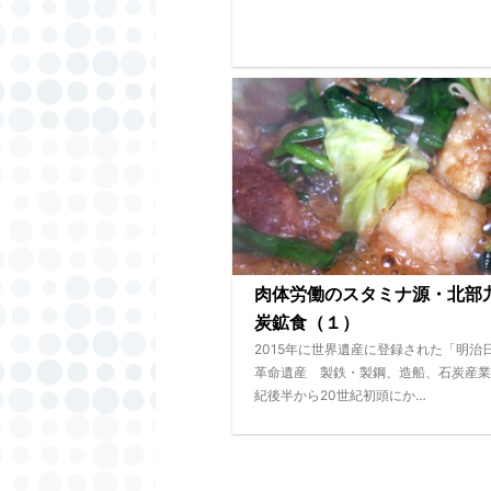
肉体労働のスタミナ源・北部
炭鉱食（１）
2015年に世界遺産に登録された「明治
革命遺産 製鉄・製鋼、造船、石炭産業
紀後半から20世紀初頭にか…