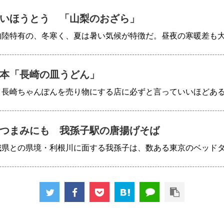
いほうとう 「山梨のおざら」
内陸特有の、冬寒く、夏は暑い気候が特徴だ。昼夜の寒暖差も
本「長崎の皿うどん」
、長崎ちゃんぽんを売り物にする店に必ずと言っていいほどあ
つまみにも 我孫子駅の唐揚げそば
城県との県境・利根川に面する我孫子は、数ある東京のベッド