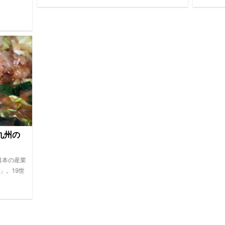
九州の
日本の産業
」。19世