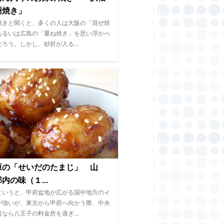
州焼き」
焼きと聞くと、多くの人は大阪の「混ぜ焼
あるいは広島の「重ね焼き」を思い浮かべ
だろう。しかし、砂肝が入る…
原の「せいだのたまじ」 山
内の味（１...
というと、甲府盆地が広がる国中地方のイ
が強いが、東京から甲府へ向かう際、中央
道なら八王子の料金所を過ぎ…