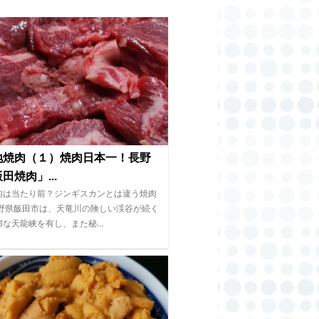
地焼肉（１）焼肉日本一！長野
田焼肉」...
肉は当たり前？ジンギスカンとは違う焼肉
長野県飯田市は、天竜川の険しい渓谷が続く
媚な天龍峡を有し、また秘…