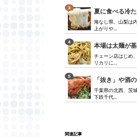
夏に食べる冷た
海なし県、山梨は
上がりや...
本場は太麺が基
チェーン店はじめ
リカリに...
「抜き」や酒の
千葉県の北西、茨
下鉄千代...
関連記事