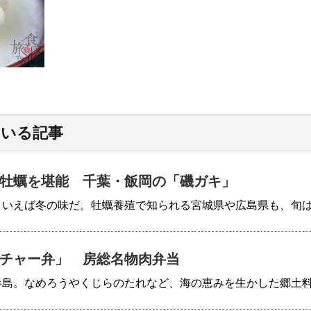
ている記事
牡蠣を堪能 千葉・飯岡の「磯ガキ」
といえば冬の味だ。牡蠣養殖で知られる宮城県や広島県も、旬
チャー弁」 房総名物肉弁当
半島。なめろうやくじらのたれなど、海の恵みを生かした郷土