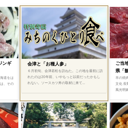
ジンギ
ご当
会津と「お種人参」
県「飯
６月初旬、会津若松を訪ねた。この地を最初に訪
れたのは20年前、いやもっと以前だったかもし
海道をは
羊の焼
れない。ソースカツ丼の取材に来て…
は、その
文化 
風光明