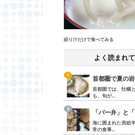
絞り汁だけで食べてみる
よく読まれ
首都圏で夏の岩
首都圏では、牡蠣
も、旬が...
「バー弁」と「
海に囲まれた房総
常の食事...